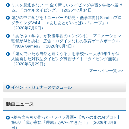
ミスを見逃さない ー 全く新しいタイピング学習を学校へ届け
る。「カケルタイピング」（2026年7月14日）
遊びの中に学びを！ユーバーの幼児・低学年向けScratchプロ
グラミングVol.4 ＜あしあとがいっぱい『ループ』＞
（2026年7月6日）
「あそぶ＋学ぶ」が反復学習のエンジンに ─ アニメーション
監督がAIと挑む、広告・ログインなしの教育ゲームポータル
「NOA Games」（2026年6月4日）
「遊んでいたら自然と速くなる」を学校へ ─ 大学1年生が個
人開発した対戦型タイピング練習サイト「タイピング無双」
（2026年5月29日）
ズームイン一覧 >>
イベント・セミナースケジュール
動画ニュース
●絵も文もAIが作ったペラペラ漫画● 【ちゃのまのAIプロト】
第0話「我が家に『理屈』がやってきた！」（2026年8月6
日）