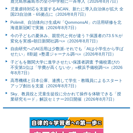
鹿児島県霧島市の全小中学校に一斉導入（2026年8月7日）
児童虐待対応を支援するAiCAN、新たに導入自治体が拡大 全
国23自治体・65拠点に（2026年8月7日）
Polimill、自治体向け生成AI「QommonsAI」の活用研修を北
海道新冠町で実施（2026年8月7日）
今の子どもの夏休み、親世代と何が違う？保護者の73.5％が
変化を実感=朝日新聞社調べ=（2026年8月7日）
自由研究へのAI活用は少数派-それでも「AIは小学生から学ば
せたい」8割超 =塾選ジャーナル調べ=（2026年8月7日）
子どもを難関大学に進学させたい保護者調査 予備校選びの
不安第1位は「学費が高くないか」=横浜予備校調べ=（2026
年8月7日）
高専機構と日本公庫、連携して学生・教職員によるスタート
アップ創出を支援（2026年8月7日）
Sky、教員役と児童生徒役に分かれて操作を体験できる「授
業研究モード」解説セミナー20日開催（2026年8月7日）