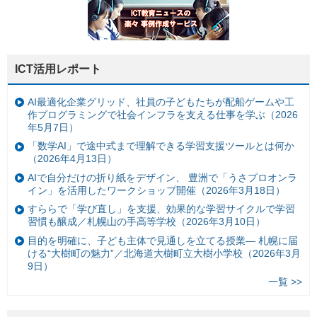
ICT活用レポート
AI最適化企業グリッド、社員の子どもたちが配船ゲームや工
作プログラミングで社会インフラを支える仕事を学ぶ（2026
年5月7日）
「数学AI」で途中式まで理解できる学習支援ツールとは何か
（2026年4月13日）
AIで自分だけの折り紙をデザイン、 豊洲で「うさプロオンラ
イン」を活用したワークショップ開催（2026年3月18日）
すららで「学び直し」を支援、効果的な学習サイクルで学習
習慣も醸成／札幌山の手高等学校（2026年3月10日）
目的を明確に、子ども主体で見通しを立てる授業— 札幌に届
ける“大樹町の魅力”／北海道大樹町立大樹小学校（2026年3月
9日）
一覧 >>