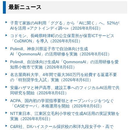
最新ニュース
子育て家族のAI利用「ググる」から「AIに聞く」へ。52%が
AIを活用 =アクトインディ調べ=（2026年8月6日）
コドモン、長崎県時津町の公立保育所が保育ICTサービス
「CoDMON」を導入（2026年8月6日）
Polimill、神奈川県逗子市で自治体向け生成
AI「QommonsAI」の活用研修を実施（2026年8月6日）
Polimill、自治体向け生成AI「QommonsAI」の活用研修を愛
知県小牧市で実施（2026年8月6日）
名古屋商科大学、4年間で最大360万円を給費する返還不要
の「特別奨学生入試」実施（2026年8月6日）
安藤ハザマと神戸高専、建設工事へのフィジカルAI活用で共
同研究を開始（2026年8月6日）
ACPA、国内初の学習指導要領とオープンバッジをつなぐ
「CASEサーバ」本格運用を開始（2026年8月6日）
NTT東日本、江東区立毛利小学校で生成AI活用の実証実験を
実施（2026年8月6日）
C&R社、DXハイスクール採択校の和洋九段女子中・高で