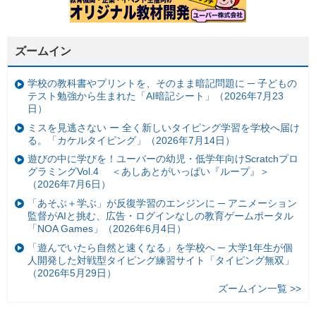
ズームイン
学校の教科書やプリントを、そのまま暗記問題に ─ 子どもの
テスト勉強から生まれた「AI暗記シート」（2026年7月23
日）
ミスを見逃さない ー 全く新しいタイピング学習を学校へ届け
る。「カケルタイピング」（2026年7月14日）
遊びの中に学びを！ユーバーの幼児・低学年向けScratchプロ
グラミングVol.4 ＜あしあとがいっぱい『ループ』＞
（2026年7月6日）
「あそぶ＋学ぶ」が反復学習のエンジンに ─ アニメーション
監督がAIと挑む、広告・ログインなしの教育ゲームポータル
「NOA Games」（2026年6月4日）
「遊んでいたら自然と速くなる」を学校へ ─ 大学1年生が個
人開発した対戦型タイピング練習サイト「タイピング無双」
（2026年5月29日）
ズームイン一覧 >>