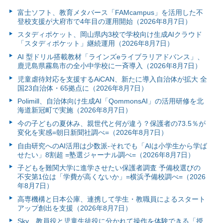
富⼠ソフト、教育メタバース「FAMcampus」を活用した不
登校支援が大府市で4年目の運用開始（2026年8月7日）
スタディポケット、岡山県内3校で学校向け生成AIクラウド
「スタディポケット」継続運用（2026年8月7日）
AI 型ドリル搭載教材「ラインズeライブラリアドバンス」、
鹿児島県霧島市の全小中学校に一斉導入（2026年8月7日）
児童虐待対応を支援するAiCAN、新たに導入自治体が拡大 全
国23自治体・65拠点に（2026年8月7日）
Polimill、自治体向け生成AI「QommonsAI」の活用研修を北
海道新冠町で実施（2026年8月7日）
今の子どもの夏休み、親世代と何が違う？保護者の73.5％が
変化を実感=朝日新聞社調べ=（2026年8月7日）
自由研究へのAI活用は少数派-それでも「AIは小学生から学ば
せたい」8割超 =塾選ジャーナル調べ=（2026年8月7日）
子どもを難関大学に進学させたい保護者調査 予備校選びの
不安第1位は「学費が高くないか」=横浜予備校調べ=（2026
年8月7日）
高専機構と日本公庫、連携して学生・教職員によるスタート
アップ創出を支援（2026年8月7日）
Sky、教員役と児童生徒役に分かれて操作を体験できる「授