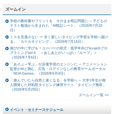
ズームイン
学校の教科書やプリントを、そのまま暗記問題に ─ 子どもの
テスト勉強から生まれた「AI暗記シート」（2026年7月23
日）
ミスを見逃さない ー 全く新しいタイピング学習を学校へ届け
る。「カケルタイピング」（2026年7月14日）
遊びの中に学びを！ユーバーの幼児・低学年向けScratchプロ
グラミングVol.4 ＜あしあとがいっぱい『ループ』＞
（2026年7月6日）
「あそぶ＋学ぶ」が反復学習のエンジンに ─ アニメーション
監督がAIと挑む、広告・ログインなしの教育ゲームポータル
「NOA Games」（2026年6月4日）
「遊んでいたら自然と速くなる」を学校へ ─ 大学1年生が個
人開発した対戦型タイピング練習サイト「タイピング無双」
（2026年5月29日）
ズームイン一覧 >>
イベント・セミナースケジュール