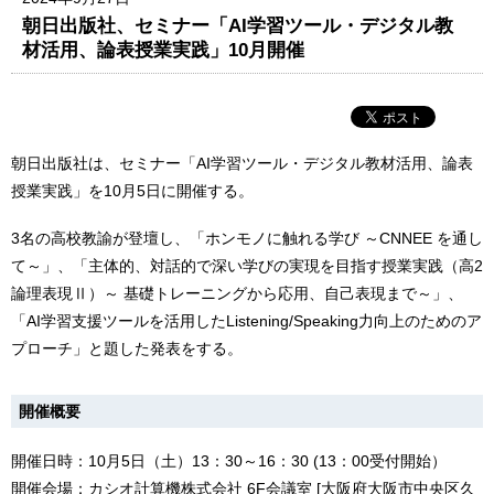
朝日出版社、セミナー「AI学習ツール・デジタル教
材活用、論表授業実践」10月開催
朝日出版社は、セミナー「AI学習ツール・デジタル教材活用、論表
授業実践」を10月5日に開催する。
3名の高校教諭が登壇し、「ホンモノに触れる学び ～CNNEE を通し
て～」、「主体的、対話的で深い学びの実現を目指す授業実践（高2
論理表現Ⅱ）～ 基礎トレーニングから応用、自己表現まで～」、
「AI学習支援ツールを活用したListening/Speaking力向上のためのア
プローチ」と題した発表をする。
開催概要
開催日時：10月5日（土）13：30～16：30 (13：00受付開始）
開催会場：カシオ計算機株式会社 6F会議室 [大阪府大阪市中央区久