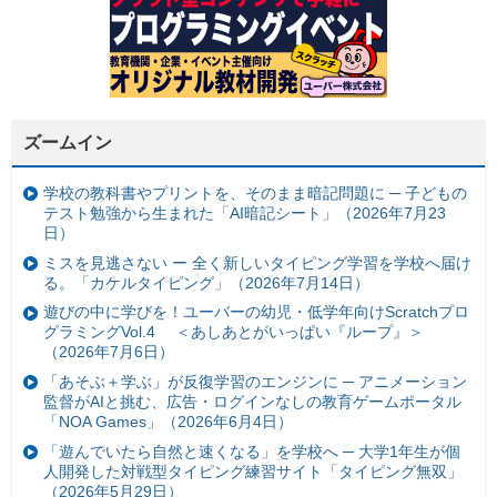
ズームイン
学校の教科書やプリントを、そのまま暗記問題に ─ 子どもの
テスト勉強から生まれた「AI暗記シート」（2026年7月23
日）
ミスを見逃さない ー 全く新しいタイピング学習を学校へ届け
る。「カケルタイピング」（2026年7月14日）
遊びの中に学びを！ユーバーの幼児・低学年向けScratchプロ
グラミングVol.4 ＜あしあとがいっぱい『ループ』＞
（2026年7月6日）
「あそぶ＋学ぶ」が反復学習のエンジンに ─ アニメーション
監督がAIと挑む、広告・ログインなしの教育ゲームポータル
「NOA Games」（2026年6月4日）
「遊んでいたら自然と速くなる」を学校へ ─ 大学1年生が個
人開発した対戦型タイピング練習サイト「タイピング無双」
（2026年5月29日）