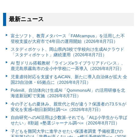
最新ニュース
富⼠ソフト、教育メタバース「FAMcampus」を活用した不
登校支援が大府市で4年目の運用開始（2026年8月7日）
スタディポケット、岡山県内3校で学校向け生成AIクラウド
「スタディポケット」継続運用（2026年8月7日）
AI 型ドリル搭載教材「ラインズeライブラリアドバンス」、
鹿児島県霧島市の全小中学校に一斉導入（2026年8月7日）
児童虐待対応を支援するAiCAN、新たに導入自治体が拡大 全
国23自治体・65拠点に（2026年8月7日）
Polimill、自治体向け生成AI「QommonsAI」の活用研修を北
海道新冠町で実施（2026年8月7日）
今の子どもの夏休み、親世代と何が違う？保護者の73.5％が
変化を実感=朝日新聞社調べ=（2026年8月7日）
自由研究へのAI活用は少数派-それでも「AIは小学生から学ば
せたい」8割超 =塾選ジャーナル調べ=（2026年8月7日）
子どもを難関大学に進学させたい保護者調査 予備校選びの
不安第1位は「学費が高くないか」=横浜予備校調べ=（2026