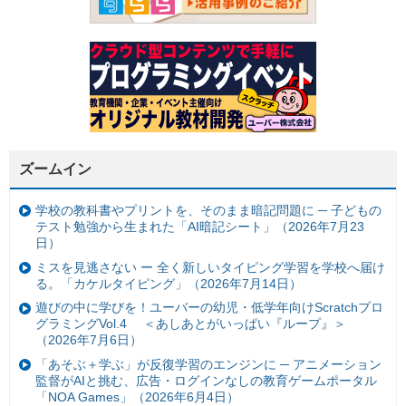
ズームイン
学校の教科書やプリントを、そのまま暗記問題に ─ 子どもの
テスト勉強から生まれた「AI暗記シート」（2026年7月23
日）
ミスを見逃さない ー 全く新しいタイピング学習を学校へ届け
る。「カケルタイピング」（2026年7月14日）
遊びの中に学びを！ユーバーの幼児・低学年向けScratchプロ
グラミングVol.4 ＜あしあとがいっぱい『ループ』＞
（2026年7月6日）
「あそぶ＋学ぶ」が反復学習のエンジンに ─ アニメーション
監督がAIと挑む、広告・ログインなしの教育ゲームポータル
「NOA Games」（2026年6月4日）