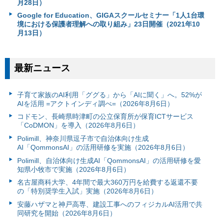
月28日）
Google for Education、GIGAスクールセミナー「1人1台環
境における保護者理解への取り組み」23日開催（2021年10
月13日）
最新ニュース
子育て家族のAI利用「ググる」から「AIに聞く」へ。52%が
AIを活用 =アクトインディ調べ=（2026年8月6日）
コドモン、長崎県時津町の公立保育所が保育ICTサービス
「CoDMON」を導入（2026年8月6日）
Polimill、神奈川県逗子市で自治体向け生成
AI「QommonsAI」の活用研修を実施（2026年8月6日）
Polimill、自治体向け生成AI「QommonsAI」の活用研修を愛
知県小牧市で実施（2026年8月6日）
名古屋商科大学、4年間で最大360万円を給費する返還不要
の「特別奨学生入試」実施（2026年8月6日）
安藤ハザマと神戸高専、建設工事へのフィジカルAI活用で共
同研究を開始（2026年8月6日）