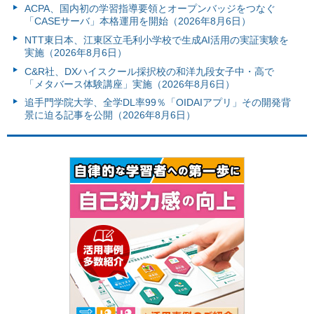
ACPA、国内初の学習指導要領とオープンバッジをつなぐ
「CASEサーバ」本格運用を開始（2026年8月6日）
NTT東日本、江東区立毛利小学校で生成AI活用の実証実験を
実施（2026年8月6日）
C&R社、DXハイスクール採択校の和洋九段女子中・高で
「メタバース体験講座」実施（2026年8月6日）
追手門学院大学、全学DL率99％「OIDAIアプリ」その開発背
景に迫る記事を公開（2026年8月6日）