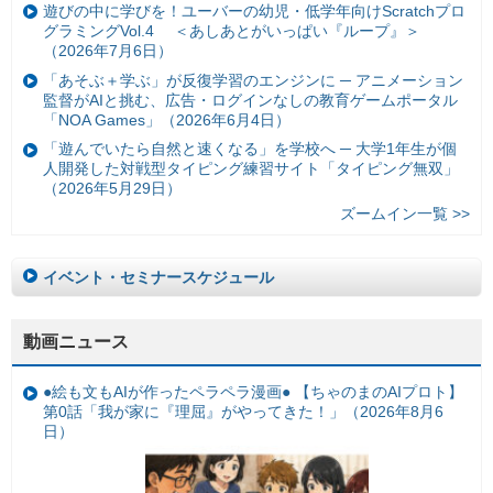
遊びの中に学びを！ユーバーの幼児・低学年向けScratchプロ
グラミングVol.4 ＜あしあとがいっぱい『ループ』＞
（2026年7月6日）
「あそぶ＋学ぶ」が反復学習のエンジンに ─ アニメーション
監督がAIと挑む、広告・ログインなしの教育ゲームポータル
「NOA Games」（2026年6月4日）
「遊んでいたら自然と速くなる」を学校へ ─ 大学1年生が個
人開発した対戦型タイピング練習サイト「タイピング無双」
（2026年5月29日）
ズームイン一覧 >>
イベント・セミナースケジュール
動画ニュース
●絵も文もAIが作ったペラペラ漫画● 【ちゃのまのAIプロト】
第0話「我が家に『理屈』がやってきた！」（2026年8月6
日）