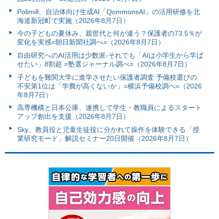
Polimill、自治体向け生成AI「QommonsAI」の活用研修を北
海道新冠町で実施（2026年8月7日）
今の子どもの夏休み、親世代と何が違う？保護者の73.5％が
変化を実感=朝日新聞社調べ=（2026年8月7日）
自由研究へのAI活用は少数派-それでも「AIは小学生から学ば
せたい」8割超 =塾選ジャーナル調べ=（2026年8月7日）
子どもを難関大学に進学させたい保護者調査 予備校選びの
不安第1位は「学費が高くないか」=横浜予備校調べ=（2026
年8月7日）
高専機構と日本公庫、連携して学生・教職員によるスタート
アップ創出を支援（2026年8月7日）
Sky、教員役と児童生徒役に分かれて操作を体験できる「授
業研究モード」解説セミナー20日開催（2026年8月7日）