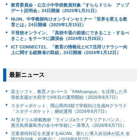
教育委員会・公立小中学校教員対象「すららドリル アップ
デート説明会」24日開催（2025年1月21日）
NIJIN、中学教師向けオンラインセミナー「世界を変える教
育とは」24日開催（2025年1月15日）
不登校オンライン、「高校中退の前後にできること・するべ
きこと」をテーマに講演会（2024年11月28日）
ICT CONNECT21、「教育の情報化とICT活用リテラシー向
上に関する総務省の取組」24日開催（2024年1月12日）
最新ニュース
富⼠ソフト、教育メタバース「FAMcampus」を活用した不
登校支援が大府市で4年目の運用開始（2026年8月7日）
スタディポケット、岡山県内3校で学校向け生成AIクラウド
「スタディポケット」継続運用（2026年8月7日）
AI 型ドリル搭載教材「ラインズeライブラリアドバンス」、
鹿児島県霧島市の全小中学校に一斉導入（2026年8月7日）
児童虐待対応を支援するAiCAN、新たに導入自治体が拡大 全
国23自治体・65拠点に（2026年8月7日）