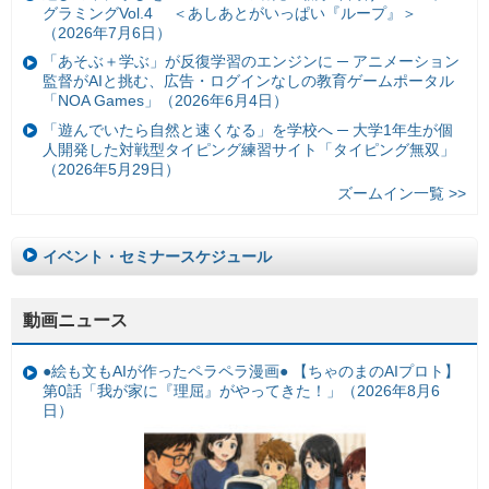
グラミングVol.4 ＜あしあとがいっぱい『ループ』＞
（2026年7月6日）
「あそぶ＋学ぶ」が反復学習のエンジンに ─ アニメーション
監督がAIと挑む、広告・ログインなしの教育ゲームポータル
「NOA Games」（2026年6月4日）
「遊んでいたら自然と速くなる」を学校へ ─ 大学1年生が個
人開発した対戦型タイピング練習サイト「タイピング無双」
（2026年5月29日）
ズームイン一覧 >>
イベント・セミナースケジュール
動画ニュース
●絵も文もAIが作ったペラペラ漫画● 【ちゃのまのAIプロト】
第0話「我が家に『理屈』がやってきた！」（2026年8月6
日）