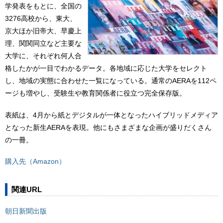
学発表をもとに、全国の
3276高校から、東大、
京大ほか旧帝大、早慶上
理、関関同立など主要な
大学に、それぞれ何人合
格したかが一目でわかるデータ。各地域に応じた大学をセレクト
し、地域の実態に合わせた一覧になっている。通常のAERAを112ペ
ージも増やし、受験生や教育関係者に役立つ完全保存版。
表紙は、4月から紙とデジタルが一体となったハイブリッドメディア
となった新生AERAを表現。他にもさまざまな企画が盛りだくさん
の一冊。
購入先（Amazon）
関連URL
朝日新聞出版