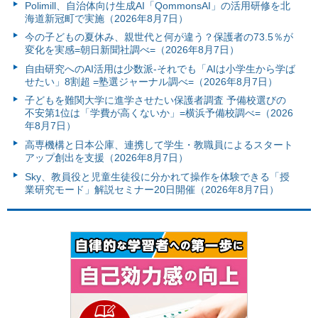
Polimill、自治体向け生成AI「QommonsAI」の活用研修を北
海道新冠町で実施（2026年8月7日）
今の子どもの夏休み、親世代と何が違う？保護者の73.5％が
変化を実感=朝日新聞社調べ=（2026年8月7日）
自由研究へのAI活用は少数派-それでも「AIは小学生から学ば
せたい」8割超 =塾選ジャーナル調べ=（2026年8月7日）
子どもを難関大学に進学させたい保護者調査 予備校選びの
不安第1位は「学費が高くないか」=横浜予備校調べ=（2026
年8月7日）
高専機構と日本公庫、連携して学生・教職員によるスタート
アップ創出を支援（2026年8月7日）
Sky、教員役と児童生徒役に分かれて操作を体験できる「授
業研究モード」解説セミナー20日開催（2026年8月7日）