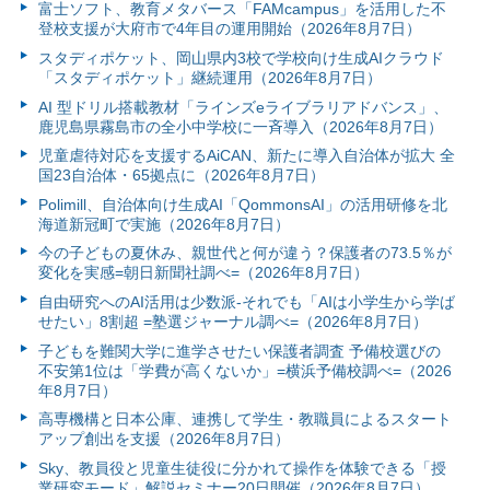
富⼠ソフト、教育メタバース「FAMcampus」を活用した不
登校支援が大府市で4年目の運用開始（2026年8月7日）
スタディポケット、岡山県内3校で学校向け生成AIクラウド
「スタディポケット」継続運用（2026年8月7日）
AI 型ドリル搭載教材「ラインズeライブラリアドバンス」、
鹿児島県霧島市の全小中学校に一斉導入（2026年8月7日）
児童虐待対応を支援するAiCAN、新たに導入自治体が拡大 全
国23自治体・65拠点に（2026年8月7日）
Polimill、自治体向け生成AI「QommonsAI」の活用研修を北
海道新冠町で実施（2026年8月7日）
今の子どもの夏休み、親世代と何が違う？保護者の73.5％が
変化を実感=朝日新聞社調べ=（2026年8月7日）
自由研究へのAI活用は少数派-それでも「AIは小学生から学ば
せたい」8割超 =塾選ジャーナル調べ=（2026年8月7日）
子どもを難関大学に進学させたい保護者調査 予備校選びの
不安第1位は「学費が高くないか」=横浜予備校調べ=（2026
年8月7日）
高専機構と日本公庫、連携して学生・教職員によるスタート
アップ創出を支援（2026年8月7日）
Sky、教員役と児童生徒役に分かれて操作を体験できる「授
業研究モード」解説セミナー20日開催（2026年8月7日）