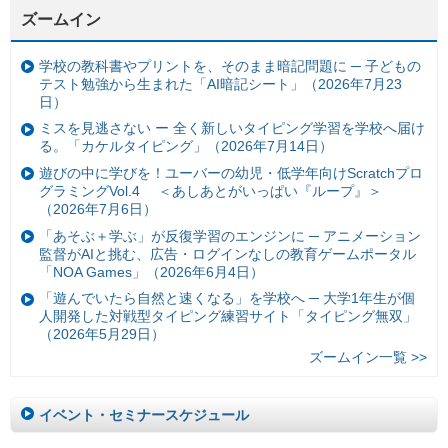
ズームイン
学校の教科書やプリントを、そのまま暗記問題に ─ 子どもの
テスト勉強から生まれた「AI暗記シート」（2026年7月23
日）
ミスを見逃さない ー 全く新しいタイピング学習を学校へ届け
る。「カケルタイピング」（2026年7月14日）
遊びの中に学びを！ユーバーの幼児・低学年向けScratchプロ
グラミングVol.4 ＜あしあとがいっぱい『ループ』＞
（2026年7月6日）
「あそぶ＋学ぶ」が反復学習のエンジンに ─ アニメーション
監督がAIと挑む、広告・ログインなしの教育ゲームポータル
「NOA Games」（2026年6月4日）
「遊んでいたら自然と速くなる」を学校へ ─ 大学1年生が個
人開発した対戦型タイピング練習サイト「タイピング無双」
（2026年5月29日）
ズームイン一覧 >>
イベント・セミナースケジュール