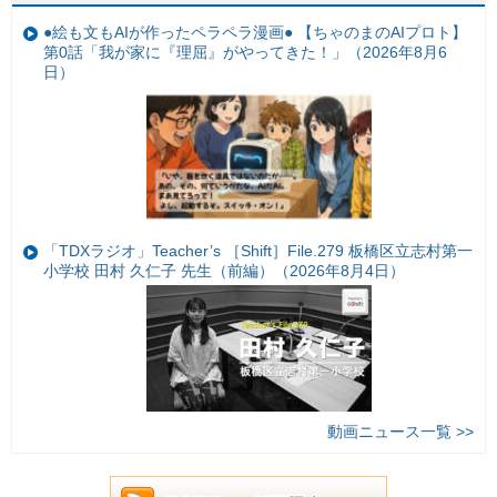
●絵も文もAIが作ったペラペラ漫画● 【ちゃのまのAIプロト】
第0話「我が家に『理屈』がやってきた！」（2026年8月6
日）
「TDXラジオ」Teacher’s ［Shift］File.279 板橋区立志村第一
小学校 田村 久仁子 先生（前編）（2026年8月4日）
動画ニュース一覧 >>