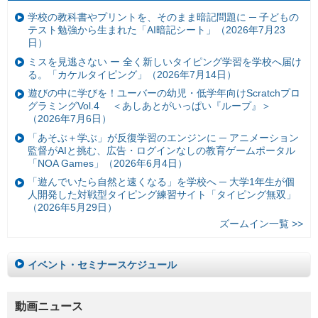
学校の教科書やプリントを、そのまま暗記問題に ─ 子どもの
テスト勉強から生まれた「AI暗記シート」（2026年7月23
日）
ミスを見逃さない ー 全く新しいタイピング学習を学校へ届け
る。「カケルタイピング」（2026年7月14日）
遊びの中に学びを！ユーバーの幼児・低学年向けScratchプロ
グラミングVol.4 ＜あしあとがいっぱい『ループ』＞
（2026年7月6日）
「あそぶ＋学ぶ」が反復学習のエンジンに ─ アニメーション
監督がAIと挑む、広告・ログインなしの教育ゲームポータル
「NOA Games」（2026年6月4日）
「遊んでいたら自然と速くなる」を学校へ ─ 大学1年生が個
人開発した対戦型タイピング練習サイト「タイピング無双」
（2026年5月29日）
ズームイン一覧 >>
イベント・セミナースケジュール
動画ニュース