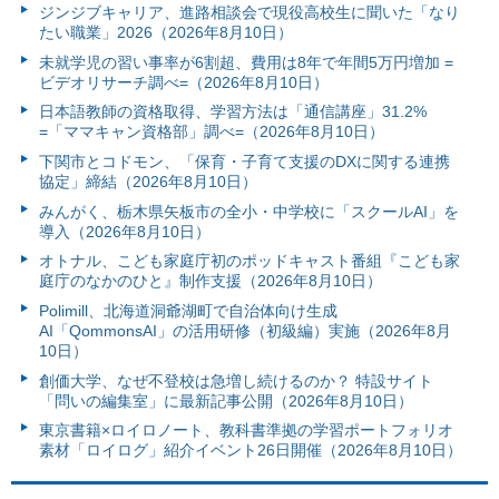
ジンジブキャリア、進路相談会で現役高校生に聞いた「なり
たい職業」2026（2026年8月10日）
未就学児の習い事率が6割超、費用は8年で年間5万円増加 =
ビデオリサーチ調べ=（2026年8月10日）
日本語教師の資格取得、学習方法は「通信講座」31.2%
=「ママキャン資格部」調べ=（2026年8月10日）
下関市とコドモン、「保育・子育て支援のDXに関する連携
協定」締結（2026年8月10日）
みんがく、栃木県矢板市の全小・中学校に「スクールAI」を
導入（2026年8月10日）
オトナル、こども家庭庁初のポッドキャスト番組『こども家
庭庁のなかのひと』制作支援（2026年8月10日）
Polimill、北海道洞爺湖町で自治体向け生成
AI「QommonsAI」の活用研修（初級編）実施（2026年8月
10日）
創価大学、なぜ不登校は急増し続けるのか？ 特設サイト
「問いの編集室」に最新記事公開（2026年8月10日）
東京書籍×ロイロノート、教科書準拠の学習ポートフォリオ
素材「ロイログ」紹介イベント26日開催（2026年8月10日）