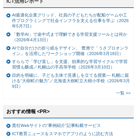
ICT活用レポート
AI最適化企業グリッド、社員の子どもたちが配船ゲームや工
作プログラミングで社会インフラを支える仕事を学ぶ（2026
年5月7日）
「数学AI」で途中式まで理解できる学習支援ツールとは何か
（2026年4月13日）
AIで自分だけの折り紙をデザイン、 豊洲で「うさプロオンラ
イン」を活用したワークショップ開催（2026年3月18日）
すららで「学び直し」を支援、効果的な学習サイクルで学習
習慣も醸成／札幌山の手高等学校（2026年3月10日）
目的を明確に、子ども主体で見通しを立てる授業— 札幌に届
ける“大樹町の魅力”／北海道大樹町立大樹小学校（2026年3月
9日）
一覧 >>
おすすめ情報 <PR>
貴社Webサイトの“事例紹介”記事転載サービス
ICT教育ニュースをスマホでアプリのように読む方法