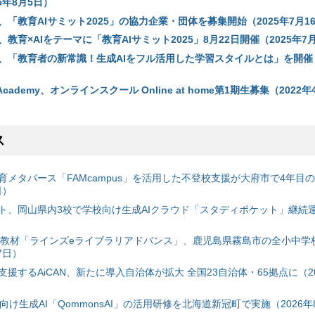
5年8月5日）
、「教育AIサミット2025」の協力企業・団体を募集開始（2025年7月1
、教育×AIをテーマに「教育AIサミット2025」8月22日開催（2025年7
会、「教育者の新常識！生成AIをフル活用した学習スタイルとは」を開催（
sh Academy、オンラインスクール Online at home第1期生募集（2022
ス
育メタバース「FAMcampus」を活用した不登校支援が大府市で4年目
日）
ト、岡山県内3校で学校向け生成AIクラウド「スタディポケット」継続運用
搭載教材「ラインズeライブラリアドバンス」、鹿児島県霧島市の全小中学
7日）
援するAiCAN、新たに導入自治体が拡大 全国23自治体・65拠点に（20
自治体向け生成AI「QommonsAI」の活用研修を北海道新冠町で実施（2026年