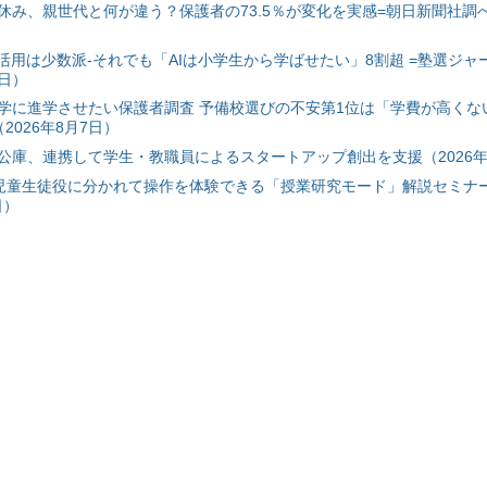
み、親世代と何が違う？保護者の73.5％が変化を実感=朝日新聞社調べ=
I活用は少数派-それでも「AIは小学生から学ばせたい」8割超 =塾選ジャ
7日）
学に進学させたい保護者調査 予備校選びの不安第1位は「学費が高くな
2026年8月7日）
公庫、連携して学生・教職員によるスタートアップ創出を支援（2026年
と児童生徒役に分かれて操作を体験できる「授業研究モード」解説セミナー
日）