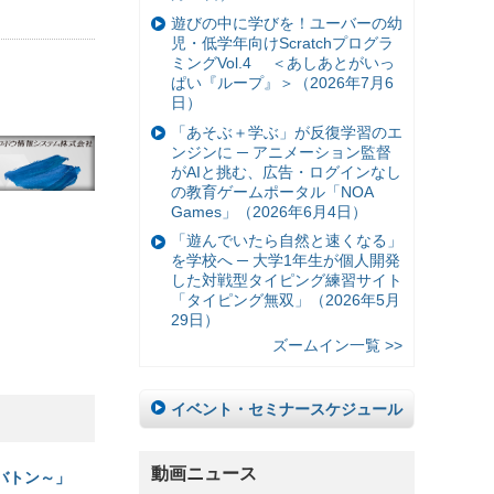
遊びの中に学びを！ユーバーの幼
児・低学年向けScratchプログラ
ミングVol.4 ＜あしあとがいっ
ぱい『ループ』＞（2026年7月6
日）
「あそぶ＋学ぶ」が反復学習のエ
ンジンに ─ アニメーション監督
がAIと挑む、広告・ログインなし
の教育ゲームポータル「NOA
Games」（2026年6月4日）
「遊んでいたら自然と速くなる」
を学校へ ─ 大学1年生が個人開発
した対戦型タイピング練習サイト
「タイピング無双」（2026年5月
29日）
ズームイン一覧 >>
イベント・セミナースケジュール
動画ニュース
のバトン～」