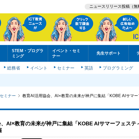
ニュースリリース投稿（無
STEM・プログラ
イベント・セミ
先生サポート
ミング
ナー
総務省
イベント
セミナー
英語
プログラミング
セミナー
教育AI活用協会、AI×教育の未来が神戸に集結「KOBE AIサマ
会、AI×教育の未来が神戸に集結「KOBE AIサマーフェステ
催