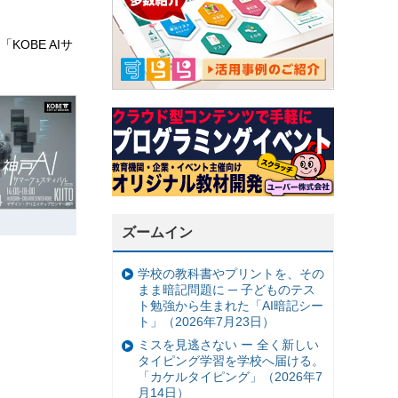
OBE AIサ
ズームイン
学校の教科書やプリントを、その
まま暗記問題に ─ 子どものテス
ト勉強から生まれた「AI暗記シー
ト」（2026年7月23日）
ミスを見逃さない ー 全く新しい
タイピング学習を学校へ届ける。
「カケルタイピング」（2026年7
月14日）