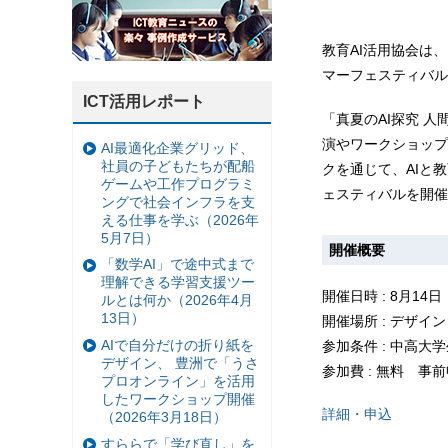
教育AI活用協会は、
マーフェスティバル
ICT活用レポート
「真夏のAI探究 
演やワークショップ
AI最適化企業グリッド、
社員の子どもたちが配船
クを通じて、AIと
ゲームや工作プログラミ
ェスティバルを開催
ングで社会インフラを支
える仕事を学ぶ（2026年
5月7日）
開催概要
「数学AI」で途中式まで
理解できる学習支援ツー
開催日時 : 8月14日（
ルとは何か（2026年4月
13日）
開催場所 : デザイ
AIで自分だけの折り紙を
参加条件 : 中高
デザイン、 豊洲で「うさ
参加費 : 無料 事
プロオンライン」を活用
したワークショップ開催
詳細・申込
（2026年3月18日）
すららで「学び直し」を