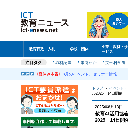
企業・教材・サ
教育行政・入札
学校・団体
ービス
注目タグ
取材記事
事例紹介
文部科学省
《夏休み本番》
8月のイベント、セミナー情報
トップ
イベント・
ル2025」14日開催
2025年8月13日
教育AI活用協
2025」14日開