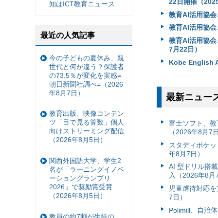
22日開催（202
知はICT教育ニュース
教育AI活用協会
教育AI活用協会
最近の人気記事
教育AI活用協
7月22日）
今の子どもの夏休み、親
Kobe Engli
世代と何が違う？保護者
の73.5％が変化を実感=
朝日新聞社調べ=（2026
年8月7日）
最新ニュー
教育出版、映像コンテン
ツ「目で見る算数」個人
富⼠ソフト、教
向けストリーミング配信
（2026年8月7
（2026年8月5日）
スタディポケッ
年8月7日）
関西外国語大学、学生2
AI 型ドリル
名が「ラーニングイノベ
入（2026年8月
ーショングランプリ
2026」で奨励賞受賞
児童虐待対応を支
（2026年8月5日）
7日）
Polimill、
教員の約7割が生徒の