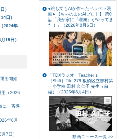
●絵も文もAIが作ったペラペラ漫
6日）
画● 【ちゃのまのAIプロト】 第0
月14日）
話「我が家に『理屈』がやってき
た！」（2026年8月6日）
2024年
年4月15日）
「TDXラジオ」Teacher’s
の運用開始
［Shift］File.279 板橋区立志村第
一小学校 田村 久仁子 先生（前
編）（2026年8月4日）
（2026
校に一斉導
26年8月
8月7日）
動画ニュース一覧 >>