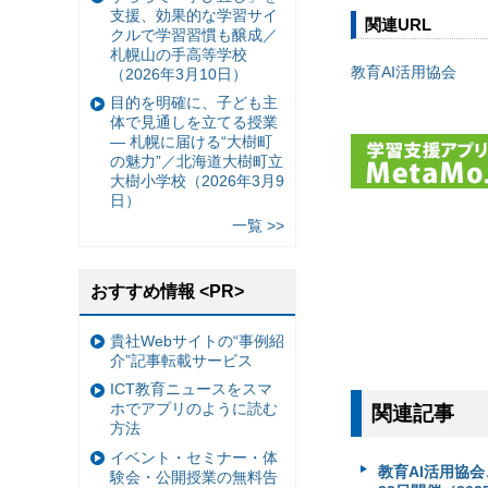
支援、効果的な学習サイ
関連URL
クルで学習習慣も醸成／
札幌山の手高等学校
教育AI活用協会
（2026年3月10日）
目的を明確に、子ども主
体で見通しを立てる授業
— 札幌に届ける“大樹町
の魅力”／北海道大樹町立
大樹小学校（2026年3月9
日）
一覧 >>
おすすめ情報 <PR>
貴社Webサイトの“事例紹
介”記事転載サービス
ICT教育ニュースをスマ
ホでアプリのように読む
関連記事
方法
イベント・セミナー・体
教育AI活用協会
験会・公開授業の無料告