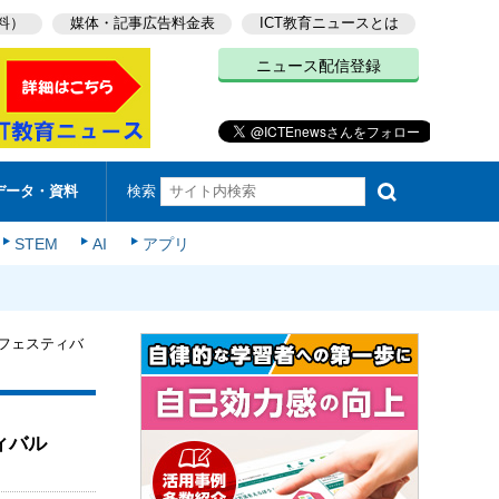
料）
媒体・記事広告料金表
ICT教育ニュースとは
ニュース配信登録
検索
データ・資料
STEM
AI
アプリ
ーフェスティバ
ィバル