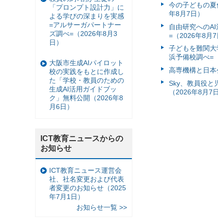
今の子どもの夏休
「プロンプト設計力」に
年8月7日）
よる学びの深まりを実感
=アルサーガパートナー
自由研究へのA
ズ調べ=（2026年8月3
=（2026年8月
日）
子どもを難関大
浜予備校調べ=（
大阪市生成AIパイロット
高専機構と日本
校の実践をもとに作成し
た「学校・教員のための
Sky、教員役
生成AI活用ガイドブッ
（2026年8月7
ク」無料公開（2026年8
月6日）
ICT教育ニュースからの
お知らせ
ICT教育ニュース運営会
社、社名変更および代表
者変更のお知らせ（2025
年7月1日）
お知らせ一覧 >>