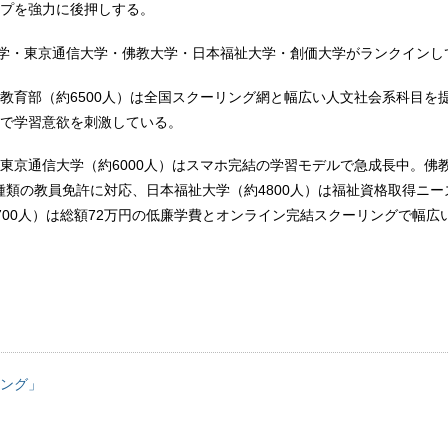
プを強力に後押しする。
大学・東京通信大学・佛教大学・日本福祉大学・創価大学がランクインし
教育部（約6500人）は全国スクーリング網と幅広い人文社会系科目を
で学習意欲を刺激している。
東京通信大学（約6000人）はスマホ完結の学習モデルで急成長中。佛
19種類の教員免許に対応、日本福祉大学（約4800人）は福祉資格取得ニ
700人）は総額72万円の低廉学費とオンライン完結スクーリングで幅広
ング」