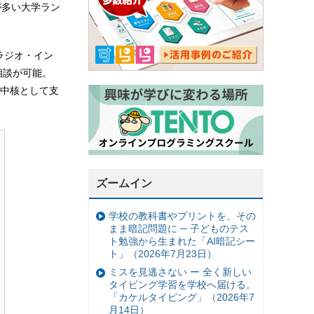
が多い大学ラン
ラジオ・イン
相談が可能。
の中核として支
ズームイン
学校の教科書やプリントを、その
まま暗記問題に ─ 子どものテス
ト勉強から生まれた「AI暗記シー
ト」（2026年7月23日）
ミスを見逃さない ー 全く新しい
タイピング学習を学校へ届ける。
「カケルタイピング」（2026年7
月14日）