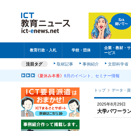
企業・教材・サ
教育行政・入札
学校・団体
ービス
注目タグ
取材記事
事例紹介
文部科学省
《夏休み本番》
8月のイベント、セミナー情報
トップ
データ・資
2025年8月29日
大学パワーラ