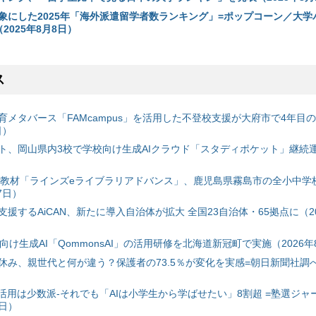
象にした2025年「海外派遣留学者数ランキング」=ポップコーン／大学
2025年8月8日）
ス
育メタバース「FAMcampus」を活用した不登校支援が大府市で4年目
日）
ト、岡山県内3校で学校向け生成AIクラウド「スタディポケット」継続運用
搭載教材「ラインズeライブラリアドバンス」、鹿児島県霧島市の全小中学
7日）
援するAiCAN、新たに導入自治体が拡大 全国23自治体・65拠点に（20
自治体向け生成AI「QommonsAI」の活用研修を北海道新冠町で実施（2026年
み、親世代と何が違う？保護者の73.5％が変化を実感=朝日新聞社調べ=
I活用は少数派-それでも「AIは小学生から学ばせたい」8割超 =塾選ジャ
7日）