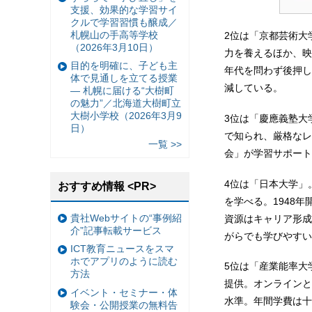
支援、効果的な学習サイ
クルで学習習慣も醸成／
札幌山の手高等学校
2位は「京都芸術大
（2026年3月10日）
力を養えるほか、映
目的を明確に、子ども主
年代を問わず後押し
体で見通しを立てる授業
減している。
— 札幌に届ける“大樹町
の魅力”／北海道大樹町立
大樹小学校（2026年3月9
3位は「慶應義塾大
日）
で知られ、厳格なレ
一覧 >>
会」が学習サポート
4位は「日本大学」
おすすめ情報 <PR>
を学べる。1948
貴社Webサイトの“事例紹
資源はキャリア形成
介”記事転載サービス
がらでも学びやすい
ICT教育ニュースをスマ
ホでアプリのように読む
5位は「産業能率大
方法
提供。オンラインと
イベント・セミナー・体
水準。年間学費は十
験会・公開授業の無料告