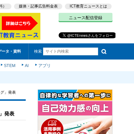
料）
媒体・記事広告料金表
ICT教育ニュースとは
ニュース配信登録
検索
データ・資料
STEM
AI
アプリ
ング」発表
」発表