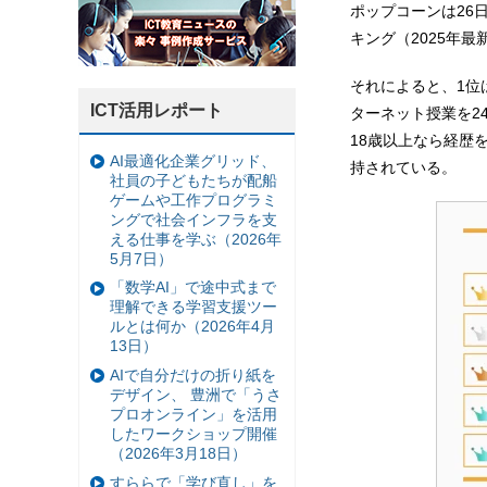
ポップコーンは26
キング（2025年
それによると、1位
ICT活用レポート
ターネット授業を2
18歳以上なら経歴
AI最適化企業グリッド、
持されている。
社員の子どもたちが配船
ゲームや工作プログラミ
ングで社会インフラを支
える仕事を学ぶ（2026年
5月7日）
「数学AI」で途中式まで
理解できる学習支援ツー
ルとは何か（2026年4月
13日）
AIで自分だけの折り紙を
デザイン、 豊洲で「うさ
プロオンライン」を活用
したワークショップ開催
（2026年3月18日）
すららで「学び直し」を