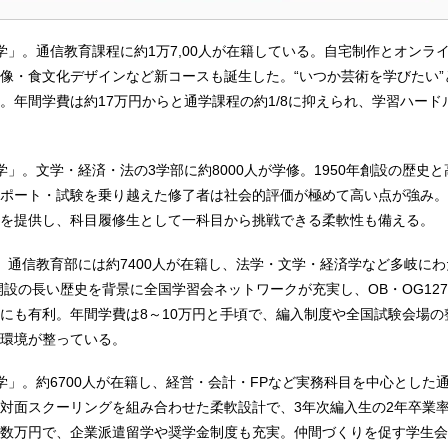
学」。通信教育課程に約1万7,00人が在籍している。自宅制作とオンラ
像・食文化デザインなど新コースも誕生した。“いつか芸術を学びたい”
。年間学費は約17万円からと通学課程の約1/8に抑えられ、学習ハード
学」。文学・経済・法の3学部に約8000人が学修。1950年創設の歴史
ポート・試験を乗り越えた修了者は社会的評価が極めて高い点が強み。
を提供し、科目履修生として一科目から挑戦できる柔軟性も備える。
。通信教育部には約7400人が在籍し、法学・文学・経済学など多岐に
年開設の長い歴史を背景に全国学習会ネットワークが充実し、OB・OG12
にも有利。年間学費は8～10万円と手頃で、編入制度や全国試験会場の
環境が整っている。
学」。約6700人が在籍し、経営・会計・FPなど実務科目を中心とした
対面スクーリングを組み合わせた柔軟設計で、3年次編入生の2年卒業率は
数万円で、企業派遣留学や奨学金制度も充実。仲間づくりを促す学生会