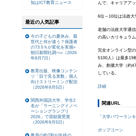
知はICT教育ニュース
んで、キャリアアッ
6位～10位は法政
最近の人気記事
老舗の法政大学通信
今の子どもの夏休み、親
の高いカリキュラム
世代と何が違う？保護者
の73.5％が変化を実感=
完全オンライン型の
朝日新聞社調べ=（2026
5100人）は最多
年8月7日）
み、創価大学（約4
教育出版、映像コンテン
している。
ツ「目で見る算数」個人
向けストリーミング配信
詳細
（2026年8月5日）
関西外国語大学、学生2
関連URL
名が「ラーニングイノベ
ーショングランプリ
2026」で奨励賞受賞
「大学パワーランキ
（2026年8月5日）
ポップコーン
教員の約7割が生徒の