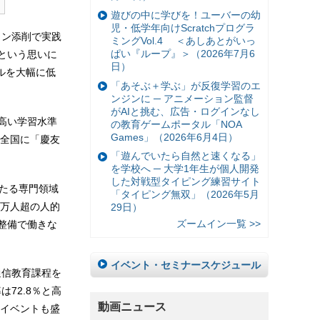
遊びの中に学びを！ユーバーの幼
児・低学年向けScratchプログラ
イン添削で実践
ミングVol.4 ＜あしあとがいっ
ぱい『ループ』＞（2026年7月6
という思いに
日）
ルを大幅に低
「あそぶ＋学ぶ」が反復学習のエ
ンジンに ─ アニメーション監督
がAIと挑む、広告・ログインなし
と高い学習水準
の教育ゲームポータル「NOA
Games」（2026年6月4日）
全国に「慶友
「遊んでいたら自然と速くなる」
を学校へ ─ 大学1年生が個人開発
した対戦型タイピング練習サイト
わたる専門領域
「タイピング無双」（2026年5月
7万人超の人的
29日）
ズームイン一覧 >>
整備で働きな
イベント・セミナースケジュール
通信教育課程を
72.8％と高
動画ニュース
イベントも盛