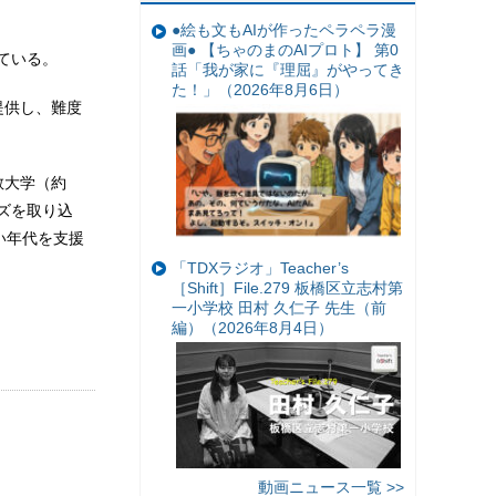
●絵も文もAIが作ったペラペラ漫
画● 【ちゃのまのAIプロト】 第0
ている。
話「我が家に『理屈』がやってき
た！」（2026年8月6日）
提供し、難度
教大学（約
ーズを取り込
い年代を支援
「TDXラジオ」Teacher’s
［Shift］File.279 板橋区立志村第
一小学校 田村 久仁子 先生（前
編）（2026年8月4日）
動画ニュース一覧 >>