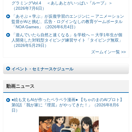
グラミングVol.4 ＜あしあとがいっぱい『ループ』＞
（2026年7月6日）
「あそぶ＋学ぶ」が反復学習のエンジンに ─ アニメーション
監督がAIと挑む、広告・ログインなしの教育ゲームポータル
「NOA Games」（2026年6月4日）
「遊んでいたら自然と速くなる」を学校へ ─ 大学1年生が個
人開発した対戦型タイピング練習サイト「タイピング無双」
（2026年5月29日）
ズームイン一覧 >>
イベント・セミナースケジュール
動画ニュース
●絵も文もAIが作ったペラペラ漫画● 【ちゃのまのAIプロト】
第0話「我が家に『理屈』がやってきた！」（2026年8月6
日）