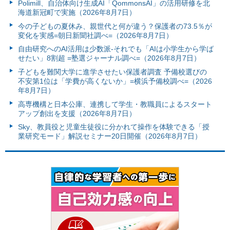
Polimill、自治体向け生成AI「QommonsAI」の活用研修を北
海道新冠町で実施（2026年8月7日）
今の子どもの夏休み、親世代と何が違う？保護者の73.5％が
変化を実感=朝日新聞社調べ=（2026年8月7日）
自由研究へのAI活用は少数派-それでも「AIは小学生から学ば
せたい」8割超 =塾選ジャーナル調べ=（2026年8月7日）
子どもを難関大学に進学させたい保護者調査 予備校選びの
不安第1位は「学費が高くないか」=横浜予備校調べ=（2026
年8月7日）
高専機構と日本公庫、連携して学生・教職員によるスタート
アップ創出を支援（2026年8月7日）
Sky、教員役と児童生徒役に分かれて操作を体験できる「授
業研究モード」解説セミナー20日開催（2026年8月7日）