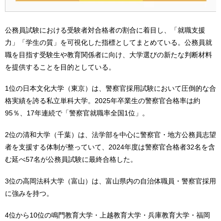
公務員試験における受験者対合格者の割合に着目し、「就職支援
力」「学生の質」を可視化した指標としてまとめている。公務員就
職を目指す受験生や教育関係者に向け、大学選びの新たな判断材料
を提供することを目的としている。
1位の日本文化大学（東京）は、警察官採用試験において圧倒的な合
格実績を誇る私立単科大学。2025年卒業生の警察官合格率は約
95％、17年連続で「警察官就職率全国1位」。
2位の清和大学（千葉）は、法学部を中心に警察官・地方公務員志望
者を支援する体制が整っていて、2024年度は警察官合格者32名を含
む延べ57名が公務員試験に最終合格した。
3位の高岡法科大学（富山）は、富山県内の自治体職員・警察官採用
に強みを持つ。
4位から10位の鳴門教育大学・上越教育大学・兵庫教育大学・福岡