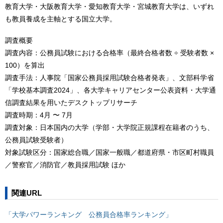
教育大学・大阪教育大学・愛知教育大学・宮城教育大学は、いずれ
も教員養成を主軸とする国立大学。
調査概要
調査内容：公務員試験における合格率（最終合格者数 ÷ 受験者数 ×
100）を算出
調査手法：人事院「国家公務員採用試験合格者発表」、文部科学省
「学校基本調査2024」、各大学キャリアセンター公表資料・大学通
信調査結果を用いたデスクトップリサーチ
調査時期：4月 〜 7月
調査対象：日本国内の大学（学部・大学院正規課程在籍者のうち、
公務員試験受験者）
対象試験区分：国家総合職／国家一般職／都道府県・市区町村職員
／警察官／消防官／教員採用試験 ほか
関連URL
「大学パワーランキング 公務員合格率ランキング」