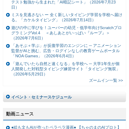
テスト勉強から生まれた「AI暗記シート」（2026年7月23
日）
ミスを見逃さない ー 全く新しいタイピング学習を学校へ届け
る。「カケルタイピング」（2026年7月14日）
遊びの中に学びを！ユーバーの幼児・低学年向けScratchプロ
グラミングVol.4 ＜あしあとがいっぱい『ループ』＞
（2026年7月6日）
「あそぶ＋学ぶ」が反復学習のエンジンに ─ アニメーション
監督がAIと挑む、広告・ログインなしの教育ゲームポータル
「NOA Games」（2026年6月4日）
「遊んでいたら自然と速くなる」を学校へ ─ 大学1年生が個
人開発した対戦型タイピング練習サイト「タイピング無双」
（2026年5月29日）
ズームイン一覧 >>
イベント・セミナースケジュール
動画ニュース
●絵も文もAIが作ったペラペラ漫画● 【ちゃのまのAIプロト】