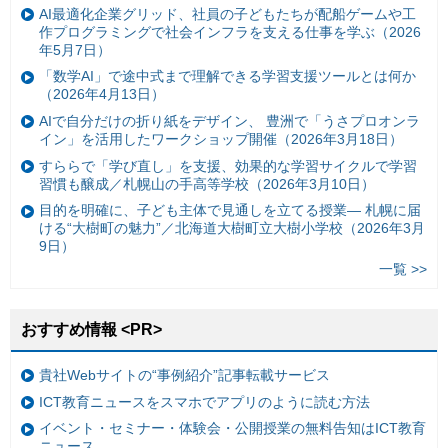
AI最適化企業グリッド、社員の子どもたちが配船ゲームや工
作プログラミングで社会インフラを支える仕事を学ぶ（2026
年5月7日）
「数学AI」で途中式まで理解できる学習支援ツールとは何か
（2026年4月13日）
AIで自分だけの折り紙をデザイン、 豊洲で「うさプロオンラ
イン」を活用したワークショップ開催（2026年3月18日）
すららで「学び直し」を支援、効果的な学習サイクルで学習
習慣も醸成／札幌山の手高等学校（2026年3月10日）
目的を明確に、子ども主体で見通しを立てる授業— 札幌に届
ける“大樹町の魅力”／北海道大樹町立大樹小学校（2026年3月
9日）
一覧 >>
おすすめ情報 <PR>
貴社Webサイトの“事例紹介”記事転載サービス
ICT教育ニュースをスマホでアプリのように読む方法
イベント・セミナー・体験会・公開授業の無料告知はICT教育
ニュース