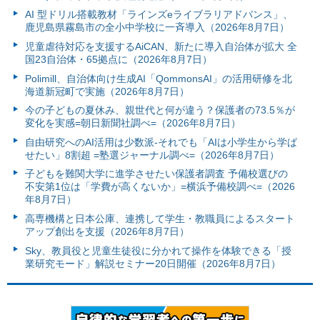
AI 型ドリル搭載教材「ラインズeライブラリアドバンス」、
鹿児島県霧島市の全小中学校に一斉導入（2026年8月7日）
児童虐待対応を支援するAiCAN、新たに導入自治体が拡大 全
国23自治体・65拠点に（2026年8月7日）
Polimill、自治体向け生成AI「QommonsAI」の活用研修を北
海道新冠町で実施（2026年8月7日）
今の子どもの夏休み、親世代と何が違う？保護者の73.5％が
変化を実感=朝日新聞社調べ=（2026年8月7日）
自由研究へのAI活用は少数派-それでも「AIは小学生から学ば
せたい」8割超 =塾選ジャーナル調べ=（2026年8月7日）
子どもを難関大学に進学させたい保護者調査 予備校選びの
不安第1位は「学費が高くないか」=横浜予備校調べ=（2026
年8月7日）
高専機構と日本公庫、連携して学生・教職員によるスタート
アップ創出を支援（2026年8月7日）
Sky、教員役と児童生徒役に分かれて操作を体験できる「授
業研究モード」解説セミナー20日開催（2026年8月7日）