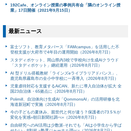
192Cafe、オンライン授業の事例共有会「隣のオンライン授
業」17日開催（2021年9月15日）
最新ニュース
富⼠ソフト、教育メタバース「FAMcampus」を活用した不
登校支援が大府市で4年目の運用開始（2026年8月7日）
スタディポケット、岡山県内3校で学校向け生成AIクラウド
「スタディポケット」継続運用（2026年8月7日）
AI 型ドリル搭載教材「ラインズeライブラリアドバンス」、
鹿児島県霧島市の全小中学校に一斉導入（2026年8月7日）
児童虐待対応を支援するAiCAN、新たに導入自治体が拡大 全
国23自治体・65拠点に（2026年8月7日）
Polimill、自治体向け生成AI「QommonsAI」の活用研修を北
海道新冠町で実施（2026年8月7日）
今の子どもの夏休み、親世代と何が違う？保護者の73.5％が
変化を実感=朝日新聞社調べ=（2026年8月7日）
自由研究へのAI活用は少数派-それでも「AIは小学生から学ば
せたい」8割超 =塾選ジャーナル調べ=（2026年8月7日）