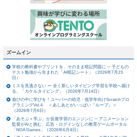
ズームイン
学校の教科書やプリントを、そのまま暗記問題に ─ 子どもの
テスト勉強から生まれた「AI暗記シート」（2026年7月23
日）
ミスを見逃さない ー 全く新しいタイピング学習を学校へ届け
る。「カケルタイピング」（2026年7月14日）
遊びの中に学びを！ユーバーの幼児・低学年向けScratchプロ
グラミングVol.4 ＜あしあとがいっぱい『ループ』＞
（2026年7月6日）
「あそぶ＋学ぶ」が反復学習のエンジンに ─ アニメーション
監督がAIと挑む、広告・ログインなしの教育ゲームポータル
「NOA Games」（2026年6月4日）