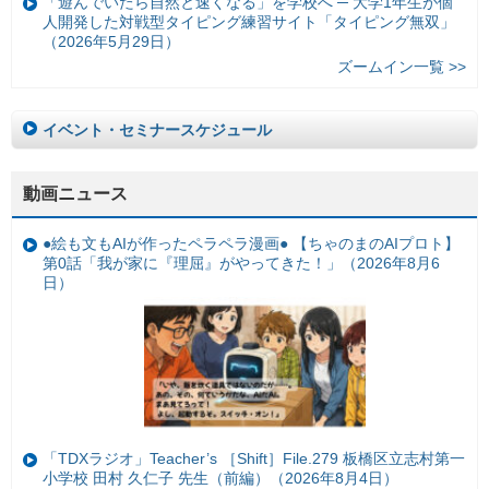
「遊んでいたら自然と速くなる」を学校へ ─ 大学1年生が個
人開発した対戦型タイピング練習サイト「タイピング無双」
（2026年5月29日）
ズームイン一覧 >>
イベント・セミナースケジュール
動画ニュース
●絵も文もAIが作ったペラペラ漫画● 【ちゃのまのAIプロト】
第0話「我が家に『理屈』がやってきた！」（2026年8月6
日）
「TDXラジオ」Teacher’s ［Shift］File.279 板橋区立志村第一
小学校 田村 久仁子 先生（前編）（2026年8月4日）