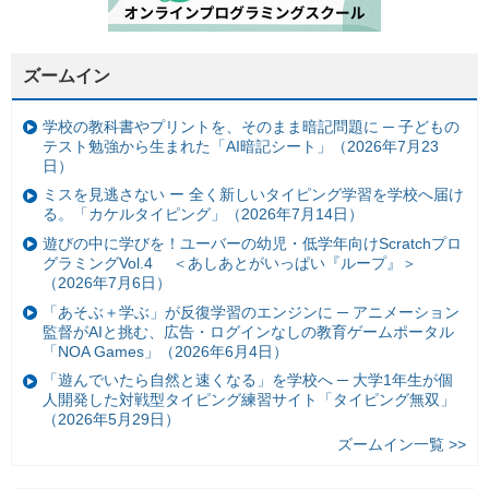
ズームイン
学校の教科書やプリントを、そのまま暗記問題に ─ 子どもの
テスト勉強から生まれた「AI暗記シート」（2026年7月23
日）
ミスを見逃さない ー 全く新しいタイピング学習を学校へ届け
る。「カケルタイピング」（2026年7月14日）
遊びの中に学びを！ユーバーの幼児・低学年向けScratchプロ
グラミングVol.4 ＜あしあとがいっぱい『ループ』＞
（2026年7月6日）
「あそぶ＋学ぶ」が反復学習のエンジンに ─ アニメーション
監督がAIと挑む、広告・ログインなしの教育ゲームポータル
「NOA Games」（2026年6月4日）
「遊んでいたら自然と速くなる」を学校へ ─ 大学1年生が個
人開発した対戦型タイピング練習サイト「タイピング無双」
（2026年5月29日）
ズームイン一覧 >>