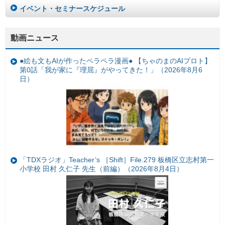
イベント・セミナースケジュール
動画ニュース
●絵も文もAIが作ったペラペラ漫画● 【ちゃのまのAIプロト】
第0話「我が家に『理屈』がやってきた！」（2026年8月6
日）
「TDXラジオ」Teacher’s ［Shift］File.279 板橋区立志村第一
小学校 田村 久仁子 先生（前編）（2026年8月4日）