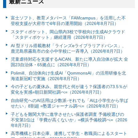
最新ニュース
富⼠ソフト、教育メタバース「FAMcampus」を活用した不
登校支援が大府市で4年目の運用開始（2026年8月7日）
スタディポケット、岡山県内3校で学校向け生成AIクラウド
「スタディポケット」継続運用（2026年8月7日）
AI 型ドリル搭載教材「ラインズeライブラリアドバンス」、
鹿児島県霧島市の全小中学校に一斉導入（2026年8月7日）
児童虐待対応を支援するAiCAN、新たに導入自治体が拡大 全
国23自治体・65拠点に（2026年8月7日）
Polimill、自治体向け生成AI「QommonsAI」の活用研修を北
海道新冠町で実施（2026年8月7日）
今の子どもの夏休み、親世代と何が違う？保護者の73.5％が
変化を実感=朝日新聞社調べ=（2026年8月7日）
自由研究へのAI活用は少数派-それでも「AIは小学生から学ば
せたい」8割超 =塾選ジャーナル調べ=（2026年8月7日）
子どもを難関大学に進学させたい保護者調査 予備校選びの
不安第1位は「学費が高くないか」=横浜予備校調べ=（2026
年8月7日）
高専機構と日本公庫、連携して学生・教職員によるスタート