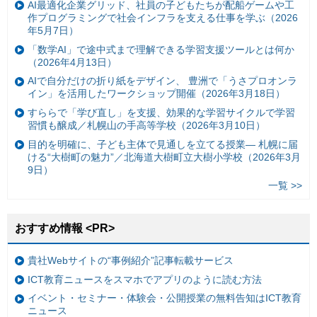
AI最適化企業グリッド、社員の子どもたちが配船ゲームや工
作プログラミングで社会インフラを支える仕事を学ぶ（2026
年5月7日）
「数学AI」で途中式まで理解できる学習支援ツールとは何か
（2026年4月13日）
AIで自分だけの折り紙をデザイン、 豊洲で「うさプロオンラ
イン」を活用したワークショップ開催（2026年3月18日）
すららで「学び直し」を支援、効果的な学習サイクルで学習
習慣も醸成／札幌山の手高等学校（2026年3月10日）
目的を明確に、子ども主体で見通しを立てる授業— 札幌に届
ける“大樹町の魅力”／北海道大樹町立大樹小学校（2026年3月
9日）
一覧 >>
おすすめ情報 <PR>
貴社Webサイトの“事例紹介”記事転載サービス
ICT教育ニュースをスマホでアプリのように読む方法
イベント・セミナー・体験会・公開授業の無料告知はICT教育
ニュース