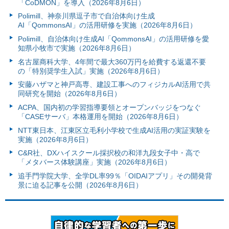
「CoDMON」を導入（2026年8月6日）
Polimill、神奈川県逗子市で自治体向け生成
AI「QommonsAI」の活用研修を実施（2026年8月6日）
Polimill、自治体向け生成AI「QommonsAI」の活用研修を愛
知県小牧市で実施（2026年8月6日）
名古屋商科大学、4年間で最大360万円を給費する返還不要
の「特別奨学生入試」実施（2026年8月6日）
安藤ハザマと神戸高専、建設工事へのフィジカルAI活用で共
同研究を開始（2026年8月6日）
ACPA、国内初の学習指導要領とオープンバッジをつなぐ
「CASEサーバ」本格運用を開始（2026年8月6日）
NTT東日本、江東区立毛利小学校で生成AI活用の実証実験を
実施（2026年8月6日）
C&R社、DXハイスクール採択校の和洋九段女子中・高で
「メタバース体験講座」実施（2026年8月6日）
追手門学院大学、全学DL率99％「OIDAIアプリ」その開発背
景に迫る記事を公開（2026年8月6日）