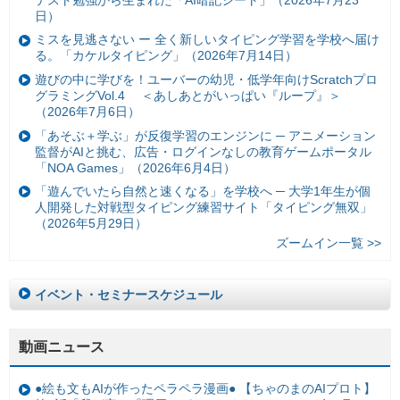
日）
ミスを見逃さない ー 全く新しいタイピング学習を学校へ届け
る。「カケルタイピング」（2026年7月14日）
遊びの中に学びを！ユーバーの幼児・低学年向けScratchプロ
グラミングVol.4 ＜あしあとがいっぱい『ループ』＞
（2026年7月6日）
「あそぶ＋学ぶ」が反復学習のエンジンに ─ アニメーション
監督がAIと挑む、広告・ログインなしの教育ゲームポータル
「NOA Games」（2026年6月4日）
「遊んでいたら自然と速くなる」を学校へ ─ 大学1年生が個
人開発した対戦型タイピング練習サイト「タイピング無双」
（2026年5月29日）
ズームイン一覧 >>
イベント・セミナースケジュール
動画ニュース
●絵も文もAIが作ったペラペラ漫画● 【ちゃのまのAIプロト】