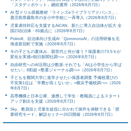
「スタディポケット」継続運用（2026年8月7日）
AI 型ドリル搭載教材「ラインズeライブラリアドバンス」、
鹿児島県霧島市の全小中学校に一斉導入（2026年8月7日）
児童虐待対応を支援するAiCAN、新たに導入自治体が拡大 全
国23自治体・65拠点に（2026年8月7日）
Polimill、自治体向け生成AI「QommonsAI」の活用研修を北
海道新冠町で実施（2026年8月7日）
今の子どもの夏休み、親世代と何が違う？保護者の73.5％が
変化を実感=朝日新聞社調べ=（2026年8月7日）
自由研究へのAI活用は少数派-それでも「AIは小学生から学ば
せたい」8割超 =塾選ジャーナル調べ=（2026年8月7日）
子どもを難関大学に進学させたい保護者調査 予備校選びの
不安第1位は「学費が高くないか」=横浜予備校調べ=（2026
年8月7日）
高専機構と日本公庫、連携して学生・教職員によるスタート
アップ創出を支援（2026年8月7日）
Sky、教員役と児童生徒役に分かれて操作を体験できる「授
業研究モード」解説セミナー20日開催（2026年8月7日）