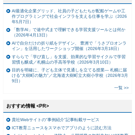
AI最適化企業グリッド、社員の子どもたちが配船ゲームや工
作プログラミングで社会インフラを支える仕事を学ぶ（2026
年5月7日）
「数学AI」で途中式まで理解できる学習支援ツールとは何か
（2026年4月13日）
AIで自分だけの折り紙をデザイン、 豊洲で「うさプロオンラ
イン」を活用したワークショップ開催（2026年3月18日）
すららで「学び直し」を支援、効果的な学習サイクルで学習
習慣も醸成／札幌山の手高等学校（2026年3月10日）
目的を明確に、子ども主体で見通しを立てる授業— 札幌に届
ける“大樹町の魅力”／北海道大樹町立大樹小学校（2026年3月
9日）
一覧 >>
おすすめ情報 <PR>
貴社Webサイトの“事例紹介”記事転載サービス
ICT教育ニュースをスマホでアプリのように読む方法