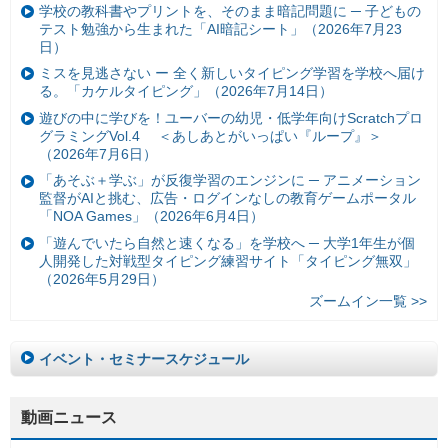
学校の教科書やプリントを、そのまま暗記問題に ─ 子どもの
テスト勉強から生まれた「AI暗記シート」（2026年7月23
日）
ミスを見逃さない ー 全く新しいタイピング学習を学校へ届け
る。「カケルタイピング」（2026年7月14日）
遊びの中に学びを！ユーバーの幼児・低学年向けScratchプロ
グラミングVol.4 ＜あしあとがいっぱい『ループ』＞
（2026年7月6日）
「あそぶ＋学ぶ」が反復学習のエンジンに ─ アニメーション
監督がAIと挑む、広告・ログインなしの教育ゲームポータル
「NOA Games」（2026年6月4日）
「遊んでいたら自然と速くなる」を学校へ ─ 大学1年生が個
人開発した対戦型タイピング練習サイト「タイピング無双」
（2026年5月29日）
ズームイン一覧 >>
イベント・セミナースケジュール
動画ニュース