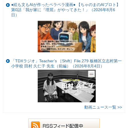
●絵も文もAIが作ったペラペラ漫画● 【ちゃのまのAIプロト】
第0話「我が家に『理屈』がやってきた！」（2026年8月6
日）
「TDXラジオ」Teacher’s ［Shift］File.279 板橋区立志村第一
小学校 田村 久仁子 先生（前編）（2026年8月4日）
動画ニュース一覧 >>