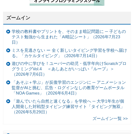
ズームイン
学校の教科書やプリントを、そのまま暗記問題に ─ 子どもの
テスト勉強から生まれた「AI暗記シート」（2026年7月23
日）
ミスを見逃さない ー 全く新しいタイピング学習を学校へ届け
る。「カケルタイピング」（2026年7月14日）
遊びの中に学びを！ユーバーの幼児・低学年向けScratchプロ
グラミングVol.4 ＜あしあとがいっぱい『ループ』＞
（2026年7月6日）
「あそぶ＋学ぶ」が反復学習のエンジンに ─ アニメーション
監督がAIと挑む、広告・ログインなしの教育ゲームポータル
「NOA Games」（2026年6月4日）
「遊んでいたら自然と速くなる」を学校へ ─ 大学1年生が個
人開発した対戦型タイピング練習サイト「タイピング無双」
（2026年5月29日）
ズームイン一覧 >>