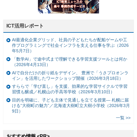
ICT活用レポート
AI最適化企業グリッド、社員の子どもたちが配船ゲームや工
作プログラミングで社会インフラを支える仕事を学ぶ（2026
年5月7日）
「数学AI」で途中式まで理解できる学習支援ツールとは何か
（2026年4月13日）
AIで自分だけの折り紙をデザイン、 豊洲で「うさプロオンラ
イン」を活用したワークショップ開催（2026年3月18日）
すららで「学び直し」を支援、効果的な学習サイクルで学習
習慣も醸成／札幌山の手高等学校（2026年3月10日）
目的を明確に、子ども主体で見通しを立てる授業— 札幌に届
ける“大樹町の魅力”／北海道大樹町立大樹小学校（2026年3月
9日）
一覧 >>
おすすめ情報 <PR>