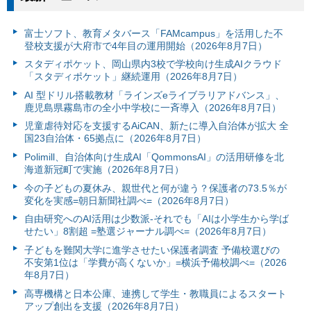
富⼠ソフト、教育メタバース「FAMcampus」を活用した不
登校支援が大府市で4年目の運用開始（2026年8月7日）
スタディポケット、岡山県内3校で学校向け生成AIクラウド
「スタディポケット」継続運用（2026年8月7日）
AI 型ドリル搭載教材「ラインズeライブラリアドバンス」、
鹿児島県霧島市の全小中学校に一斉導入（2026年8月7日）
児童虐待対応を支援するAiCAN、新たに導入自治体が拡大 全
国23自治体・65拠点に（2026年8月7日）
Polimill、自治体向け生成AI「QommonsAI」の活用研修を北
海道新冠町で実施（2026年8月7日）
今の子どもの夏休み、親世代と何が違う？保護者の73.5％が
変化を実感=朝日新聞社調べ=（2026年8月7日）
自由研究へのAI活用は少数派-それでも「AIは小学生から学ば
せたい」8割超 =塾選ジャーナル調べ=（2026年8月7日）
子どもを難関大学に進学させたい保護者調査 予備校選びの
不安第1位は「学費が高くないか」=横浜予備校調べ=（2026
年8月7日）
高専機構と日本公庫、連携して学生・教職員によるスタート
アップ創出を支援（2026年8月7日）