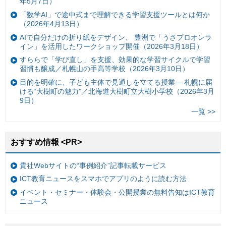
年5月7日）
「数学AI」で途中式まで理解できる学習支援ツールとは何か
（2026年4月13日）
AIで自分だけの折り紙をデザイン、 豊洲で「うさプロオンラ
イン」を活用したワークショップ開催（2026年3月18日）
すららで「学び直し」を支援、効果的な学習サイクルで学習
習慣も醸成／札幌山の手高等学校（2026年3月10日）
目的を明確に、子ども主体で見通しを立てる授業— 札幌に届
ける“大樹町の魅力”／北海道大樹町立大樹小学校（2026年3月
9日）
一覧 >>
おすすめ情報 <PR>
貴社Webサイトの“事例紹介”記事転載サービス
ICT教育ニュースをスマホでアプリのように読む方法
イベント・セミナー・体験会・公開授業の無料告知はICT教育
ニュース