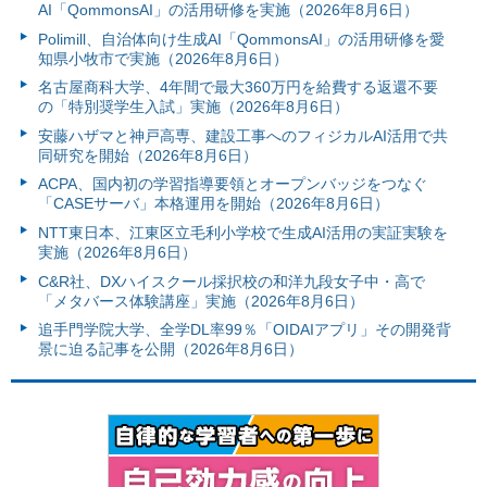
AI「QommonsAI」の活用研修を実施（2026年8月6日）
Polimill、自治体向け生成AI「QommonsAI」の活用研修を愛
知県小牧市で実施（2026年8月6日）
名古屋商科大学、4年間で最大360万円を給費する返還不要
の「特別奨学生入試」実施（2026年8月6日）
安藤ハザマと神戸高専、建設工事へのフィジカルAI活用で共
同研究を開始（2026年8月6日）
ACPA、国内初の学習指導要領とオープンバッジをつなぐ
「CASEサーバ」本格運用を開始（2026年8月6日）
NTT東日本、江東区立毛利小学校で生成AI活用の実証実験を
実施（2026年8月6日）
C&R社、DXハイスクール採択校の和洋九段女子中・高で
「メタバース体験講座」実施（2026年8月6日）
追手門学院大学、全学DL率99％「OIDAIアプリ」その開発背
景に迫る記事を公開（2026年8月6日）