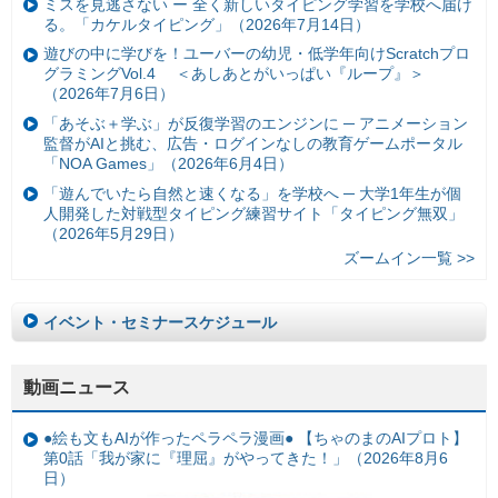
ミスを見逃さない ー 全く新しいタイピング学習を学校へ届け
る。「カケルタイピング」（2026年7月14日）
遊びの中に学びを！ユーバーの幼児・低学年向けScratchプロ
グラミングVol.4 ＜あしあとがいっぱい『ループ』＞
（2026年7月6日）
「あそぶ＋学ぶ」が反復学習のエンジンに ─ アニメーション
監督がAIと挑む、広告・ログインなしの教育ゲームポータル
「NOA Games」（2026年6月4日）
「遊んでいたら自然と速くなる」を学校へ ─ 大学1年生が個
人開発した対戦型タイピング練習サイト「タイピング無双」
（2026年5月29日）
ズームイン一覧 >>
イベント・セミナースケジュール
動画ニュース
●絵も文もAIが作ったペラペラ漫画● 【ちゃのまのAIプロト】
第0話「我が家に『理屈』がやってきた！」（2026年8月6
日）