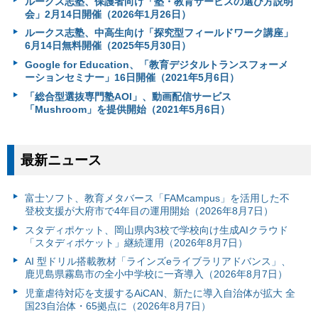
ルークス志塾、保護者向け「塾・教育サービスの選び方説明
会」2月14日開催（2026年1月26日）
ルークス志塾、中高生向け「探究型フィールドワーク講座」
6月14日無料開催（2025年5月30日）
Google for Education、「教育デジタルトランスフォーメ
ーションセミナー」16日開催（2021年5月6日）
「総合型選抜専門塾AOI」、動画配信サービス
「Mushroom」を提供開始（2021年5月6日）
最新ニュース
富⼠ソフト、教育メタバース「FAMcampus」を活用した不
登校支援が大府市で4年目の運用開始（2026年8月7日）
スタディポケット、岡山県内3校で学校向け生成AIクラウド
「スタディポケット」継続運用（2026年8月7日）
AI 型ドリル搭載教材「ラインズeライブラリアドバンス」、
鹿児島県霧島市の全小中学校に一斉導入（2026年8月7日）
児童虐待対応を支援するAiCAN、新たに導入自治体が拡大 全
国23自治体・65拠点に（2026年8月7日）