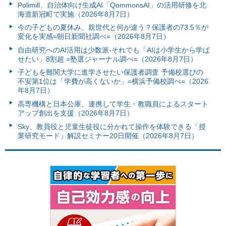
Polimill、自治体向け生成AI「QommonsAI」の活用研修を北
海道新冠町で実施（2026年8月7日）
今の子どもの夏休み、親世代と何が違う？保護者の73.5％が
変化を実感=朝日新聞社調べ=（2026年8月7日）
自由研究へのAI活用は少数派-それでも「AIは小学生から学ば
せたい」8割超 =塾選ジャーナル調べ=（2026年8月7日）
子どもを難関大学に進学させたい保護者調査 予備校選びの
不安第1位は「学費が高くないか」=横浜予備校調べ=（2026
年8月7日）
高専機構と日本公庫、連携して学生・教職員によるスタート
アップ創出を支援（2026年8月7日）
Sky、教員役と児童生徒役に分かれて操作を体験できる「授
業研究モード」解説セミナー20日開催（2026年8月7日）