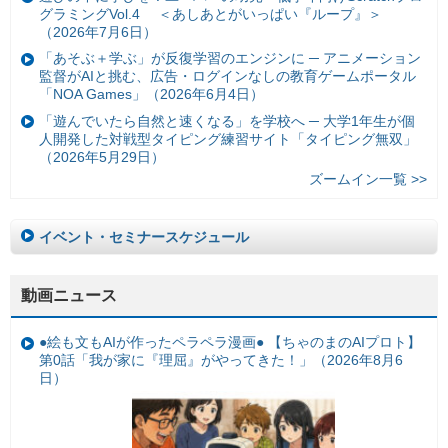
グラミングVol.4 ＜あしあとがいっぱい『ループ』＞
（2026年7月6日）
「あそぶ＋学ぶ」が反復学習のエンジンに ─ アニメーション
監督がAIと挑む、広告・ログインなしの教育ゲームポータル
「NOA Games」（2026年6月4日）
「遊んでいたら自然と速くなる」を学校へ ─ 大学1年生が個
人開発した対戦型タイピング練習サイト「タイピング無双」
（2026年5月29日）
ズームイン一覧 >>
イベント・セミナースケジュール
動画ニュース
●絵も文もAIが作ったペラペラ漫画● 【ちゃのまのAIプロト】
第0話「我が家に『理屈』がやってきた！」（2026年8月6
日）