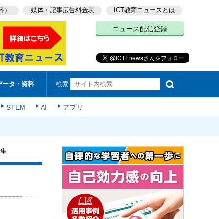
料）
媒体・記事広告料金表
ICT教育ニュースとは
ニュース配信登録
検索
データ・資料
STEM
AI
アプリ
募集