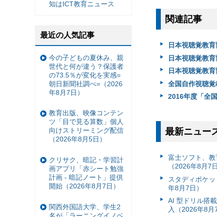
知はICT教育ニュース
関連記事
最近の人気記事
日本視聴覚教育
今の子どもの夏休み、親
日本視聴覚教育
世代と何が違う？保護者
日本視聴覚教育
の73.5％が変化を実感=
朝日新聞社調べ=（2026
全国自作視聴覚
年8月7日）
2016年度「全
教育出版、映像コンテン
ツ「目で見る算数」個人
最新ニュー
向けストリーミング配信
（2026年8月5日）
富⼠ソフト、教
クリサク、暗記・学習計
（2026年8月7
画アプリ「赤シート勉強
計画 - 暗記ノート」提供
スタディポケッ
開始（2026年8月7日）
年8月7日）
AI 型ドリル
関西外国語大学、学生2
入（2026年8月
名が「ラーニングイノベ