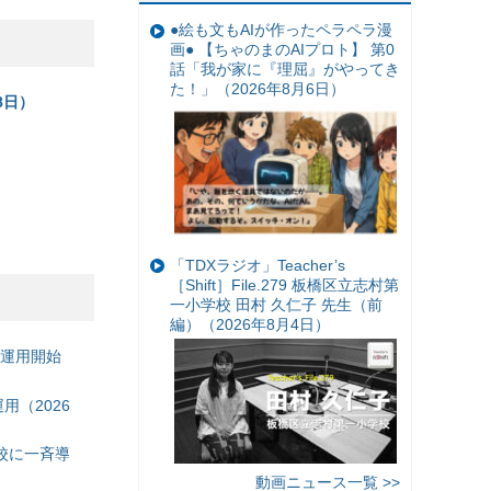
●絵も文もAIが作ったペラペラ漫
画● 【ちゃのまのAIプロト】 第0
話「我が家に『理屈』がやってき
た！」（2026年8月6日）
8日）
「TDXラジオ」Teacher’s
［Shift］File.279 板橋区立志村第
一小学校 田村 久仁子 先生（前
編）（2026年8月4日）
の運用開始
（2026
校に一斉導
動画ニュース一覧 >>