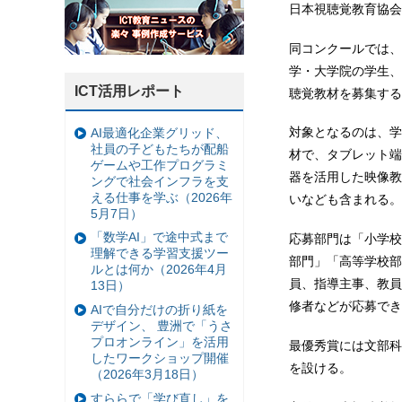
日本視聴覚教育協会
同コンクールでは、
学・大学院の学生、
ICT活用レポート
聴覚教材を募集する
対象となるのは、学
AI最適化企業グリッド、
社員の子どもたちが配船
材で、タブレット端
ゲームや工作プログラミ
器を活用した映像教
ングで社会インフラを支
える仕事を学ぶ（2026年
いなども含まれる。
5月7日）
「数学AI」で途中式まで
応募部門は「小学校
理解できる学習支援ツー
部門」「高等学校部
ルとは何か（2026年4月
員、指導主事、教員
13日）
修者などが応募でき
AIで自分だけの折り紙を
デザイン、 豊洲で「うさ
プロオンライン」を活用
最優秀賞には文部科
したワークショップ開催
を設ける。
（2026年3月18日）
すららで「学び直し」を