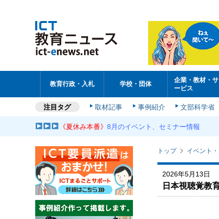
企業・教材・サ
教育行政・入札
学校・団体
ービス
注目タグ
取材記事
事例紹介
文部科学省
《夏休み本番》
8月のイベント、セミナー情報
トップ
イベント・
2026年5月13日
日本視聴覚教