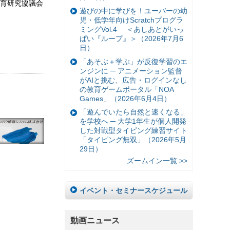
育研究協議会
遊びの中に学びを！ユーバーの幼
児・低学年向けScratchプログラ
ミングVol.4 ＜あしあとがいっ
ぱい『ループ』＞（2026年7月6
日）
「あそぶ＋学ぶ」が反復学習のエ
ンジンに ─ アニメーション監督
がAIと挑む、広告・ログインなし
の教育ゲームポータル「NOA
Games」（2026年6月4日）
「遊んでいたら自然と速くなる」
を学校へ ─ 大学1年生が個人開発
した対戦型タイピング練習サイト
「タイピング無双」（2026年5月
29日）
ズームイン一覧 >>
イベント・セミナースケジュール
動画ニュース