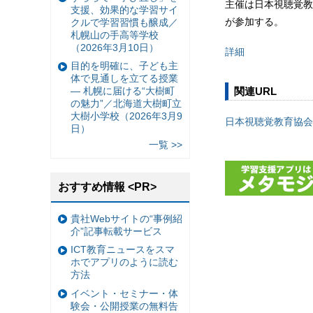
主催は日本視聴覚教
支援、効果的な学習サイ
が参加する。
クルで学習習慣も醸成／
札幌山の手高等学校
（2026年3月10日）
詳細
目的を明確に、子ども主
体で見通しを立てる授業
関連URL
— 札幌に届ける“大樹町
の魅力”／北海道大樹町立
大樹小学校（2026年3月9
日本視聴覚教育協会
日）
一覧 >>
おすすめ情報 <PR>
貴社Webサイトの“事例紹
介”記事転載サービス
ICT教育ニュースをスマ
ホでアプリのように読む
方法
イベント・セミナー・体
験会・公開授業の無料告