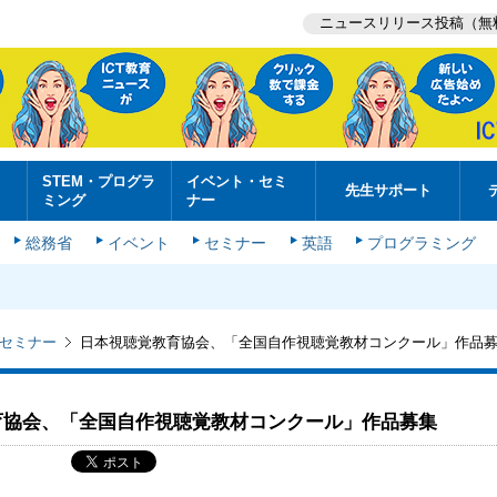
ニュースリリース投稿（無
STEM・プログラ
イベント・セミ
先生サポート
ミング
ナー
総務省
イベント
セミナー
英語
プログラミング
セミナー
日本視聴覚教育協会、「全国自作視聴覚教材コンクール」作品
育協会、「全国自作視聴覚教材コンクール」作品募集