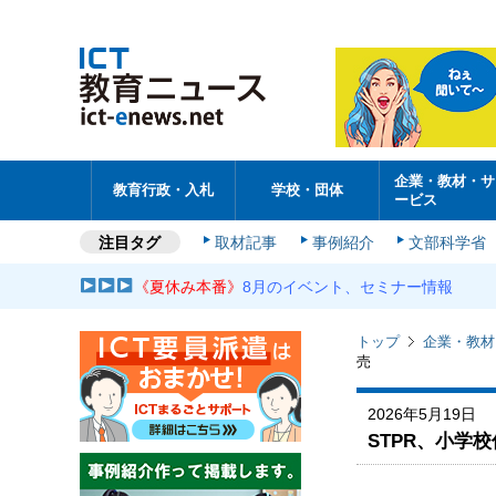
企業・教材・サ
教育行政・入札
学校・団体
ービス
注目タグ
取材記事
事例紹介
文部科学省
《夏休み本番》
8月のイベント、セミナー情報
トップ
企業・教材
売
2026年5月19日
STPR、小学