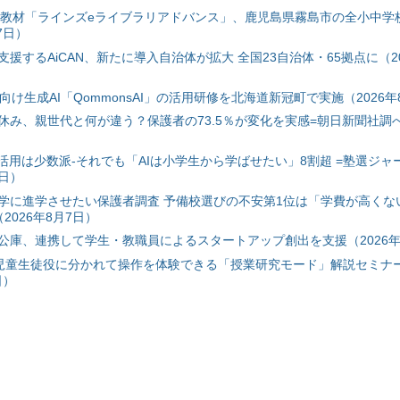
搭載教材「ラインズeライブラリアドバンス」、鹿児島県霧島市の全小中学
7日）
援するAiCAN、新たに導入自治体が拡大 全国23自治体・65拠点に（20
自治体向け生成AI「QommonsAI」の活用研修を北海道新冠町で実施（2026年
み、親世代と何が違う？保護者の73.5％が変化を実感=朝日新聞社調べ=
I活用は少数派-それでも「AIは小学生から学ばせたい」8割超 =塾選ジャ
7日）
学に進学させたい保護者調査 予備校選びの不安第1位は「学費が高くな
2026年8月7日）
公庫、連携して学生・教職員によるスタートアップ創出を支援（2026年
と児童生徒役に分かれて操作を体験できる「授業研究モード」解説セミナー
日）