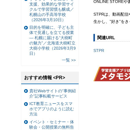
ONLINE STO
支援、効果的な学習サイ
クルで学習習慣も醸成／
STPRは、動画配
札幌山の手高等学校
（2026年3月10日）
生かし、”好き”を
目的を明確に、子ども主
体で見通しを立てる授業
関連URL
— 札幌に届ける“大樹町
の魅力”／北海道大樹町立
大樹小学校（2026年3月9
STPR
日）
一覧 >>
おすすめ情報 <PR>
貴社Webサイトの“事例紹
介”記事転載サービス
ICT教育ニュースをスマ
ホでアプリのように読む
方法
イベント・セミナー・体
験会・公開授業の無料告