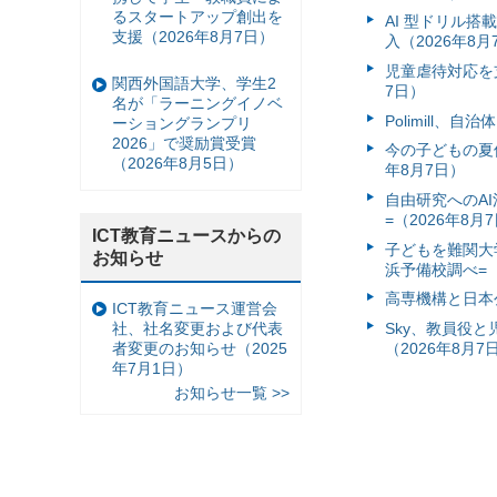
るスタートアップ創出を
AI 型ドリル
支援（2026年8月7日）
入（2026年8月
児童虐待対応を支
関西外国語大学、学生2
7日）
名が「ラーニングイノベ
Polimill、
ーショングランプリ
2026」で奨励賞受賞
今の子どもの夏休
（2026年8月5日）
年8月7日）
自由研究へのA
=（2026年8月
ICT教育ニュースからの
子どもを難関大
お知らせ
浜予備校調べ=（
高専機構と日本
ICT教育ニュース運営会
社、社名変更および代表
Sky、教員役
者変更のお知らせ（2025
（2026年8月7
年7月1日）
お知らせ一覧 >>