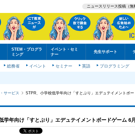
ニュースリリース投稿（無
STEM・プログラ
イベント・セミ
先生サポート
ミング
ナー
総務省
イベント
セミナー
英語
プログラミング
・サービス
STPR、小学校低学年向け「すとぷり」エデュテイメントボー
校低学年向け「すとぷり」エデュテイメントボードゲーム 6