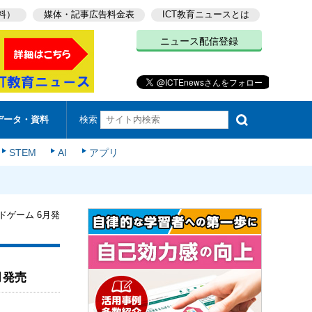
料）
媒体・記事広告料金表
ICT教育ニュースとは
ニュース配信登録
検索
データ・資料
STEM
AI
アプリ
ドゲーム 6月発
月発売