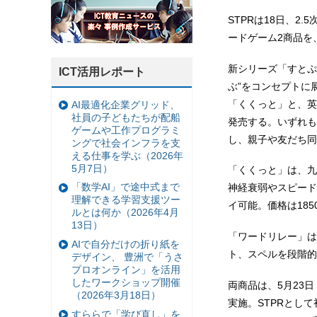
STPRは18日、
ードゲーム2商品を
新シリーズ「すとぷ
ICT活用レポート
ぶ”をコンセプトに
「くくっと」と、英
AI最適化企業グリッド、
社員の子どもたちが配船
発売する。いずれも
ゲームや工作プログラミ
し、親子や友だち同
ングで社会インフラを支
える仕事を学ぶ（2026年
5月7日）
「くくっと」は、九
「数学AI」で途中式まで
神経衰弱やスピード
理解できる学習支援ツー
イ可能。価格は185
ルとは何か（2026年4月
13日）
「ワードリレー」は
AIで自分だけの折り紙を
ト、スペルを段階的
デザイン、 豊洲で「うさ
プロオンライン」を活用
したワークショップ開催
両商品は、5月23
（2026年3月18日）
実施。STPRとし
すららで「学び直し」を