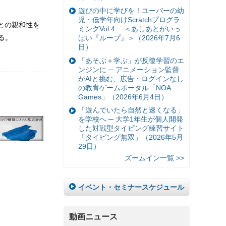
遊びの中に学びを！ユーバーの幼
児・低学年向けScratchプログラ
との親和性を
ミングVol.4 ＜あしあとがいっ
る。
ぱい『ループ』＞（2026年7月6
日）
「あそぶ＋学ぶ」が反復学習のエ
ンジンに ─ アニメーション監督
がAIと挑む、広告・ログインなし
の教育ゲームポータル「NOA
Games」（2026年6月4日）
「遊んでいたら自然と速くなる」
を学校へ ─ 大学1年生が個人開発
した対戦型タイピング練習サイト
「タイピング無双」（2026年5月
29日）
ズームイン一覧 >>
イベント・セミナースケジュール
動画ニュース