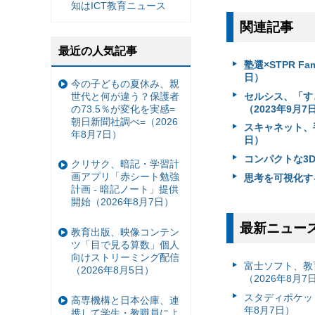
知はICT教育ニュース
関連記事
最近の人気記事
塾選×STPR F
日）
今の子どもの夏休み、親
世代と何が違う？保護者
セルシス、「す
の73.5％が変化を実感=
（2023年9月7
朝日新聞社調べ=（2026
スキャネット、
年8月7日）
日）
コンパクトな3Dプ
クリサク、暗記・学習計
画アプリ「赤シート勉強
思考を可視化する
計画 - 暗記ノート」提供
開始（2026年8月7日）
最新ニュー
教育出版、映像コンテン
ツ「目で見る算数」個人
向けストリーミング配信
富⼠ソフト、教
（2026年8月5日）
（2026年8月7
スタディポケッ
高専機構と日本公庫、連
年8月7日）
携して学生・教職員によ