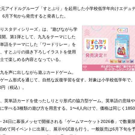
2.5次元アイドルグループ「すとぷり」を起用した小学校低学年向けエデュ
、6月下旬から発売すると発表した。
りスタディシリーズ」は、”遊びながら学
展開。第1弾として、九九をテーマにした
単語をテーマにした「ワードリレー」を
、すとぷりの描き下ろしイラストを使用
士で楽しめる内容となっている。
九を声に出しながら遊ぶカードゲーム。
ゲーム形式を通じて、自然な反復学習を促す。対象は小学校低学年で、
0円（税込）。
、英単語カードを使ったしりとり形式の協力型ゲーム。英単語の意味や
に学べる3種類の遊び方を用意する。1〜4人向けで、価格は同じく185
日・24日に幕張メッセで開催される「ゲームマーケット2026春」で数量
て初めて同イベントに出展し、展示や試遊も行う。一般販売は6月下旬を予