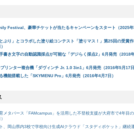
amily Festival、豪華チケットが当たるキャンペーンをスタート（2025年
とぷり」とコラボした塗り絵コンテスト「塗りマス！」第25回の受賞作
日）
手書き文字の自動認識採点が可能な「デジらく採点2」6月発売（2018年
リンター複合機「ダヴィンチ Jr. 1.0 3in1」6月発売（2016年5月17
機能搭載した「SKYMENU Pro」6月発売（2016年4月7日）
ス
育メタバース「FAMcampus」を活用した不登校支援が大府市で4年目
日）
ト、岡山県内3校で学校向け生成AIクラウド「スタディポケット」継続運用