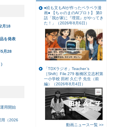
●絵も文もAIが作ったペラペラ漫
画● 【ちゃのまのAIプロト】 第0
話「我が家に『理屈』がやってき
た！」（2026年8月6日）
2月18
品を発表
5月28
日）
「TDXラジオ」Teacher’s
［Shift］File.279 板橋区立志村第
一小学校 田村 久仁子 先生（前
編）（2026年8月4日）
の運用開始
（2026
動画ニュース一覧 >>