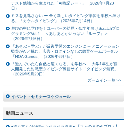
テスト勉強から生まれた「AI暗記シート」（2026年7月23
日）
ミスを見逃さない ー 全く新しいタイピング学習を学校へ届け
る。「カケルタイピング」（2026年7月14日）
遊びの中に学びを！ユーバーの幼児・低学年向けScratchプロ
グラミングVol.4 ＜あしあとがいっぱい『ループ』＞
（2026年7月6日）
「あそぶ＋学ぶ」が反復学習のエンジンに ─ アニメーション
監督がAIと挑む、広告・ログインなしの教育ゲームポータル
「NOA Games」（2026年6月4日）
「遊んでいたら自然と速くなる」を学校へ ─ 大学1年生が個
人開発した対戦型タイピング練習サイト「タイピング無双」
（2026年5月29日）
ズームイン一覧 >>
イベント・セミナースケジュール
動画ニュース
●絵も文もAIが作ったペラペラ漫画● 【ちゃのまのAIプロト】