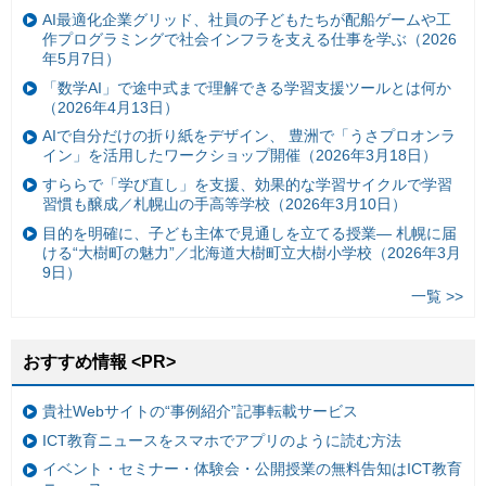
AI最適化企業グリッド、社員の子どもたちが配船ゲームや工
作プログラミングで社会インフラを支える仕事を学ぶ（2026
年5月7日）
「数学AI」で途中式まで理解できる学習支援ツールとは何か
（2026年4月13日）
AIで自分だけの折り紙をデザイン、 豊洲で「うさプロオンラ
イン」を活用したワークショップ開催（2026年3月18日）
すららで「学び直し」を支援、効果的な学習サイクルで学習
習慣も醸成／札幌山の手高等学校（2026年3月10日）
目的を明確に、子ども主体で見通しを立てる授業— 札幌に届
ける“大樹町の魅力”／北海道大樹町立大樹小学校（2026年3月
9日）
一覧 >>
おすすめ情報 <PR>
貴社Webサイトの“事例紹介”記事転載サービス
ICT教育ニュースをスマホでアプリのように読む方法
イベント・セミナー・体験会・公開授業の無料告知はICT教育