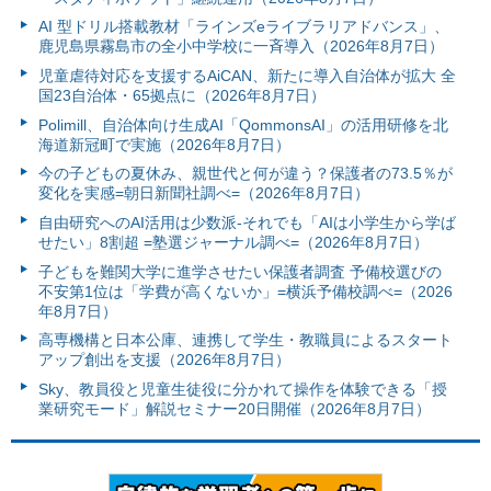
AI 型ドリル搭載教材「ラインズeライブラリアドバンス」、
鹿児島県霧島市の全小中学校に一斉導入（2026年8月7日）
児童虐待対応を支援するAiCAN、新たに導入自治体が拡大 全
国23自治体・65拠点に（2026年8月7日）
Polimill、自治体向け生成AI「QommonsAI」の活用研修を北
海道新冠町で実施（2026年8月7日）
今の子どもの夏休み、親世代と何が違う？保護者の73.5％が
変化を実感=朝日新聞社調べ=（2026年8月7日）
自由研究へのAI活用は少数派-それでも「AIは小学生から学ば
せたい」8割超 =塾選ジャーナル調べ=（2026年8月7日）
子どもを難関大学に進学させたい保護者調査 予備校選びの
不安第1位は「学費が高くないか」=横浜予備校調べ=（2026
年8月7日）
高専機構と日本公庫、連携して学生・教職員によるスタート
アップ創出を支援（2026年8月7日）
Sky、教員役と児童生徒役に分かれて操作を体験できる「授
業研究モード」解説セミナー20日開催（2026年8月7日）