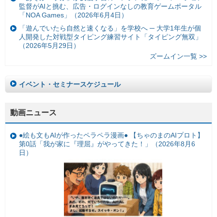
監督がAIと挑む、広告・ログインなしの教育ゲームポータル
「NOA Games」（2026年6月4日）
「遊んでいたら自然と速くなる」を学校へ ─ 大学1年生が個
人開発した対戦型タイピング練習サイト「タイピング無双」
（2026年5月29日）
ズームイン一覧 >>
イベント・セミナースケジュール
動画ニュース
●絵も文もAIが作ったペラペラ漫画● 【ちゃのまのAIプロト】
第0話「我が家に『理屈』がやってきた！」（2026年8月6
日）