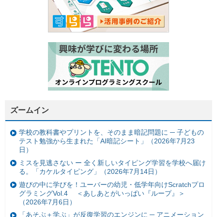
ズームイン
学校の教科書やプリントを、そのまま暗記問題に ─ 子どもの
テスト勉強から生まれた「AI暗記シート」（2026年7月23
日）
ミスを見逃さない ー 全く新しいタイピング学習を学校へ届け
る。「カケルタイピング」（2026年7月14日）
遊びの中に学びを！ユーバーの幼児・低学年向けScratchプロ
グラミングVol.4 ＜あしあとがいっぱい『ループ』＞
（2026年7月6日）
「あそぶ＋学ぶ」が反復学習のエンジンに ─ アニメーション