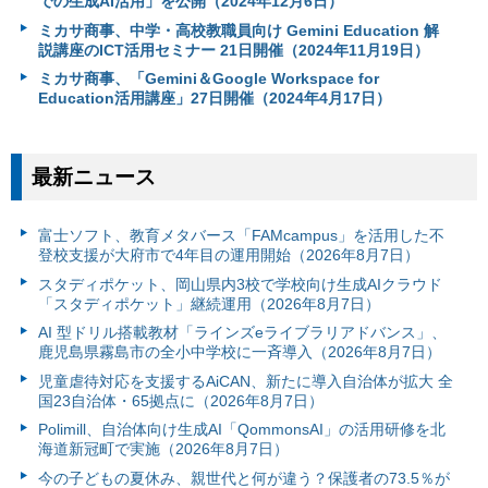
での生成AI活用」を公開（2024年12月6日）
ミカサ商事、中学・高校教職員向け Gemini Education 解
説講座のICT活用セミナー 21日開催（2024年11月19日）
ミカサ商事、「Gemini＆Google Workspace for
Education活用講座」27日開催（2024年4月17日）
最新ニュース
富⼠ソフト、教育メタバース「FAMcampus」を活用した不
登校支援が大府市で4年目の運用開始（2026年8月7日）
スタディポケット、岡山県内3校で学校向け生成AIクラウド
「スタディポケット」継続運用（2026年8月7日）
AI 型ドリル搭載教材「ラインズeライブラリアドバンス」、
鹿児島県霧島市の全小中学校に一斉導入（2026年8月7日）
児童虐待対応を支援するAiCAN、新たに導入自治体が拡大 全
国23自治体・65拠点に（2026年8月7日）
Polimill、自治体向け生成AI「QommonsAI」の活用研修を北
海道新冠町で実施（2026年8月7日）
今の子どもの夏休み、親世代と何が違う？保護者の73.5％が