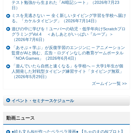
テスト勉強から生まれた「AI暗記シート」（2026年7月23
日）
ミスを見逃さない ー 全く新しいタイピング学習を学校へ届け
る。「カケルタイピング」（2026年7月14日）
遊びの中に学びを！ユーバーの幼児・低学年向けScratchプロ
グラミングVol.4 ＜あしあとがいっぱい『ループ』＞
（2026年7月6日）
「あそぶ＋学ぶ」が反復学習のエンジンに ─ アニメーション
監督がAIと挑む、広告・ログインなしの教育ゲームポータル
「NOA Games」（2026年6月4日）
「遊んでいたら自然と速くなる」を学校へ ─ 大学1年生が個
人開発した対戦型タイピング練習サイト「タイピング無双」
（2026年5月29日）
ズームイン一覧 >>
イベント・セミナースケジュール
動画ニュース
●絵も文もAIが作ったペラペラ漫画● 【ちゃのまのAIプロト】