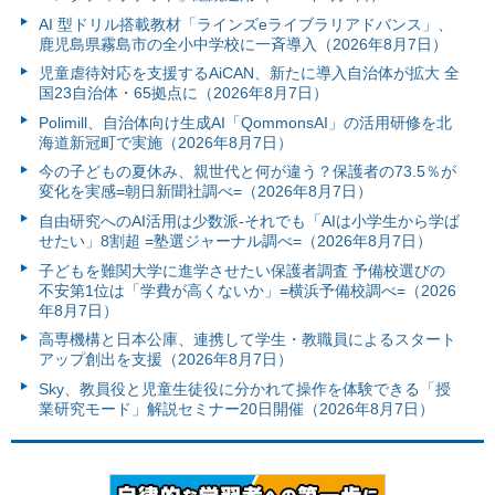
AI 型ドリル搭載教材「ラインズeライブラリアドバンス」、
鹿児島県霧島市の全小中学校に一斉導入（2026年8月7日）
児童虐待対応を支援するAiCAN、新たに導入自治体が拡大 全
国23自治体・65拠点に（2026年8月7日）
Polimill、自治体向け生成AI「QommonsAI」の活用研修を北
海道新冠町で実施（2026年8月7日）
今の子どもの夏休み、親世代と何が違う？保護者の73.5％が
変化を実感=朝日新聞社調べ=（2026年8月7日）
自由研究へのAI活用は少数派-それでも「AIは小学生から学ば
せたい」8割超 =塾選ジャーナル調べ=（2026年8月7日）
子どもを難関大学に進学させたい保護者調査 予備校選びの
不安第1位は「学費が高くないか」=横浜予備校調べ=（2026
年8月7日）
高専機構と日本公庫、連携して学生・教職員によるスタート
アップ創出を支援（2026年8月7日）
Sky、教員役と児童生徒役に分かれて操作を体験できる「授
業研究モード」解説セミナー20日開催（2026年8月7日）