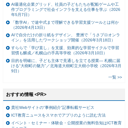
AI最適化企業グリッド、社員の子どもたちが配船ゲームや工
作プログラミングで社会インフラを支える仕事を学ぶ（2026
年5月7日）
「数学AI」で途中式まで理解できる学習支援ツールとは何か
（2026年4月13日）
AIで自分だけの折り紙をデザイン、 豊洲で「うさプロオンラ
イン」を活用したワークショップ開催（2026年3月18日）
すららで「学び直し」を支援、効果的な学習サイクルで学習
習慣も醸成／札幌山の手高等学校（2026年3月10日）
目的を明確に、子ども主体で見通しを立てる授業— 札幌に届
ける“大樹町の魅力”／北海道大樹町立大樹小学校（2026年3月
9日）
一覧 >>
おすすめ情報 <PR>
貴社Webサイトの“事例紹介”記事転載サービス
ICT教育ニュースをスマホでアプリのように読む方法
イベント・セミナー・体験会・公開授業の無料告知はICT教育
ニュース