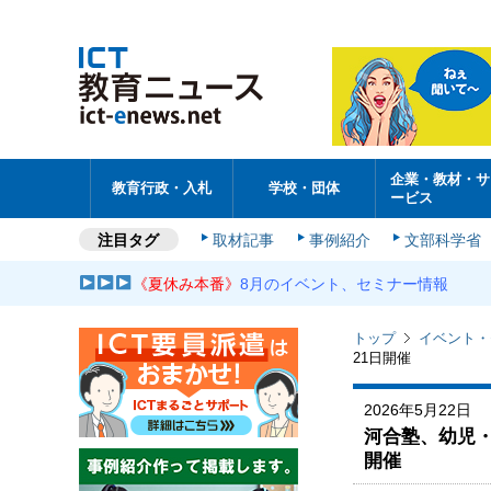
企業・教材・サ
教育行政・入札
学校・団体
ービス
注目タグ
取材記事
事例紹介
文部科学省
《夏休み本番》
8月のイベント、セミナー情報
トップ
イベント・
21日開催
2026年5月22日
河合塾、幼児・
開催