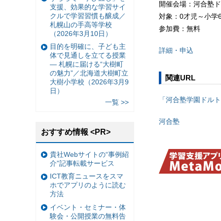
開催会場：河合塾ド
支援、効果的な学習サイ
クルで学習習慣も醸成／
対象：0才児～小学
札幌山の手高等学校
参加費：無料
（2026年3月10日）
目的を明確に、子ども主
詳細・申込
体で見通しを立てる授業
— 札幌に届ける“大樹町
の魅力”／北海道大樹町立
関連URL
大樹小学校（2026年3月9
日）
「河合塾学園ドルト
一覧 >>
河合塾
おすすめ情報 <PR>
貴社Webサイトの“事例紹
介”記事転載サービス
ICT教育ニュースをスマ
ホでアプリのように読む
方法
イベント・セミナー・体
験会・公開授業の無料告