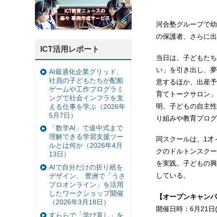
河合塾グループで幼
の保護者、さらに出
ICT活用レポート
当日は、子どもたち
い」を引き出し、夢
AI最適化企業グリッド、
社員の子どもたちが配船
意するほか、出産予
ゲームや工作プログラミ
育てトークサロン」
ングで社会インフラを支
明。子どもの自主性
える仕事を学ぶ（2026年
5月7日）
り組みや教育プログ
「数学AI」で途中式まで
理解できる学習支援ツー
同スクールは、1才
ルとは何か（2026年4月
クのドルトンスクー
13日）
を実践。子どもの興
AIで自分だけの折り紙を
している。
デザイン、 豊洲で「うさ
プロオンライン」を活用
したワークショップ開催
【オープンキャンパ
（2026年3月18日）
開催日時：6月21日(
すららで「学び直し」を