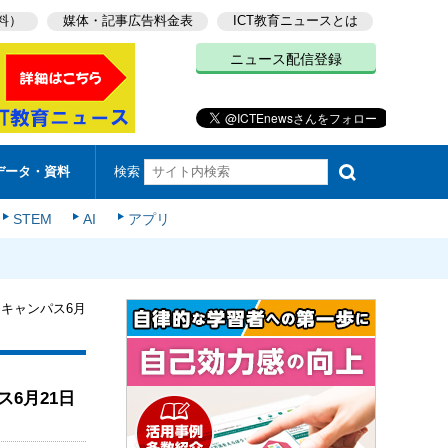
料）
媒体・記事広告料金表
ICT教育ニュースとは
ニュース配信登録
検索
データ・資料
STEM
AI
アプリ
キャンパス6月
6月21日