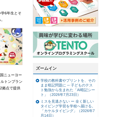
小学6年生とそ
る。
ズームイン
米国ニューヨー
学校の教科書やプリントを、その
ドルトンプラン
まま暗記問題に ─ 子どものテス
2拠点で提供
ト勉強から生まれた「AI暗記シー
ト」（2026年7月23日）
ミスを見逃さない ー 全く新しい
タイピング学習を学校へ届ける。
「カケルタイピング」（2026年7
月14日）