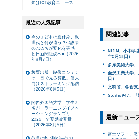
知はICT教育ニュース
最近の人気記事
関連記事
今の子どもの夏休み、親
世代と何が違う？保護者
の73.5％が変化を実感=
NIJIN、小中
朝日新聞社調べ=（2026
年5月18日）
年8月7日）
多摩美術大学、
教育出版、映像コンテン
金沢工業大学、
ツ「目で見る算数」個人
日）
向けストリーミング配信
文科省、学習支
（2026年8月5日）
Studio94
関西外国語大学、学生2
名が「ラーニングイノベ
ーショングランプリ
最新ニュー
2026」で奨励賞受賞
（2026年8月5日）
富⼠ソフト、教
教員の約7割が生徒の