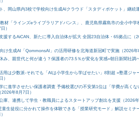
日）
ト、岡山県内3校で学校向け生成AIクラウド「スタディポケット」継続運用
搭載教材「ラインズeライブラリアドバンス」、鹿児島県霧島市の全小中学
7日）
援するAiCAN、新たに導入自治体が拡大 全国23自治体・65拠点に（20
自治体向け生成AI「QommonsAI」の活用研修を北海道新冠町で実施（2026年
み、親世代と何が違う？保護者の73.5％が変化を実感=朝日新聞社調べ=
I活用は少数派-それでも「AIは小学生から学ばせたい」8割超 =塾選ジャ
7日）
学に進学させたい保護者調査 予備校選びの不安第1位は「学費が高くな
2026年8月7日）
公庫、連携して学生・教職員によるスタートアップ創出を支援（2026年
と児童生徒役に分かれて操作を体験できる「授業研究モード」解説セミナー
日）