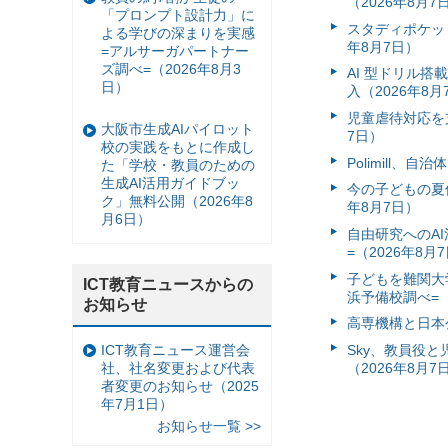
（2026年8月7
「プロンプト設計力」に
スタディポケッ
よる学びの深まりを実感
年8月7日）
=アルサーガパートナー
ズ調べ=（2026年8月3
AI 型ドリル
日）
入（2026年8月
児童虐待対応を支
大阪市生成AIパイロット
7日）
校の実践をもとに作成し
Polimill、
た「学校・教員のための
生成AI活用ガイドブッ
今の子どもの夏休
ク」無料公開（2026年8
年8月7日）
月6日）
自由研究へのA
=（2026年8月
子どもを難関大
ICT教育ニュースからの
浜予備校調べ=（
お知らせ
高専機構と日本
ICT教育ニュース運営会
Sky、教員役
社、社名変更および代表
（2026年8月7
者変更のお知らせ（2025
年7月1日）
お知らせ一覧 >>