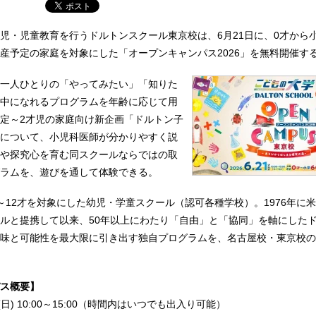
児・児童教育を行うドルトンスクール東京校は、6月21日に、0才から
産予定の家庭を対象にした「オープンキャンパス2026」を無料開催す
一人ひとりの「やってみたい」「知りた
中になれるプログラムを年齢に応じて用
定～2才児の家庭向け新企画「ドルトン子
について、小児科医師が分かりやすく説
や探究心を育む同スクールならではの取
ラムを、遊びを通して体験できる。
～12才を対象にした幼児・学童スクール（認可各種学校）。1976年に
ルと提携して以来、50年以上にわたり「自由」と「協同」を軸にした
味と可能性を最大限に引き出す独自プログラムを、名古屋校・東京校の
ス概要】
日) 10:00～15:00（時間内はいつでも出入り可能）