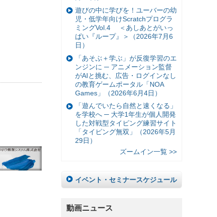
遊びの中に学びを！ユーバーの幼
児・低学年向けScratchプログラ
ミングVol.4 ＜あしあとがいっ
ぱい『ループ』＞（2026年7月6
日）
「あそぶ＋学ぶ」が反復学習のエ
ンジンに ─ アニメーション監督
がAIと挑む、広告・ログインなし
の教育ゲームポータル「NOA
Games」（2026年6月4日）
「遊んでいたら自然と速くなる」
を学校へ ─ 大学1年生が個人開発
した対戦型タイピング練習サイト
「タイピング無双」（2026年5月
29日）
ズームイン一覧 >>
イベント・セミナースケジュール
動画ニュース