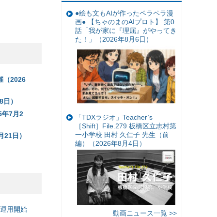
●絵も文もAIが作ったペラペラ漫
画● 【ちゃのまのAIプロト】 第0
話「我が家に『理屈』がやってき
た！」（2026年8月6日）
（2026
8日）
年7月2
「TDXラジオ」Teacher’s
［Shift］File.279 板橋区立志村第
一小学校 田村 久仁子 先生（前
月21日）
編）（2026年8月4日）
の運用開始
動画ニュース一覧 >>