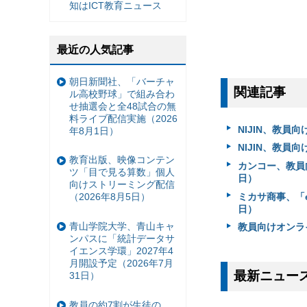
知はICT教育ニュース
最近の人気記事
朝日新聞社、「バーチャ
関連記事
ル高校野球」で組み合わ
せ抽選会と全48試合の無
料ライブ配信実施（2026
NIJIN、教員
年8月1日）
NIJIN、教員
教育出版、映像コンテン
カンコー、教員向
ツ「目で見る算数」個人
日）
向けストリーミング配信
ミカサ商事、「e
（2026年8月5日）
日）
青山学院大学、青山キャ
教員向けオンライ
ンパスに「統計データサ
イエンス学環」2027年4
月開設予定（2026年7月
最新ニュー
31日）
教員の約7割が生徒の