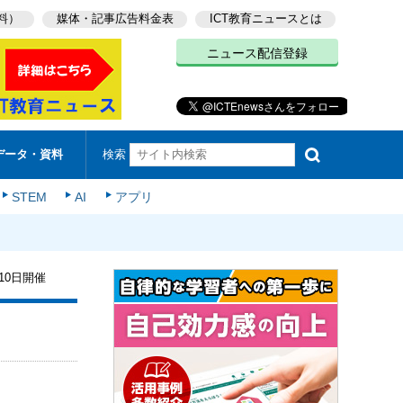
料）
媒体・記事広告料金表
ICT教育ニュースとは
ニュース配信登録
検索
データ・資料
STEM
AI
アプリ
10日開催