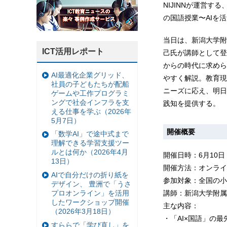
NIJINNが運営
の国語授業〜AIを
当日は、新潟大学附
ICT活用レポート
己氏が講師として登
からの時代に求めら
AI最適化企業グリッド、
やすく解説。教育現
社員の子どもたちが配船
ニーズに応え、明日
ゲームや工作プログラミ
ングで社会インフラを支
践知を提供する。
える仕事を学ぶ（2026年
5月7日）
開催概要
「数学AI」で途中式まで
理解できる学習支援ツー
ルとは何か（2026年4月
開催日時：6月10日（
13日）
開催方法：オンライ
AIで自分だけの折り紙を
参加対象：全国の小
デザイン、 豊洲で「うさ
講師：新潟大学附属
プロオンライン」を活用
したワークショップ開催
主な内容：
（2026年3月18日）
・「AI×国語」の最
すららで「学び直し」を