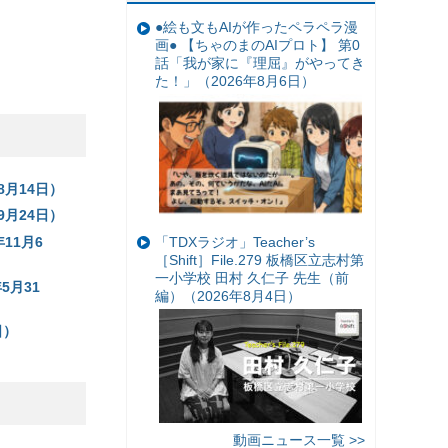
●絵も文もAIが作ったペラペラ漫
画● 【ちゃのまのAIプロト】 第0
話「我が家に『理屈』がやってき
た！」（2026年8月6日）
8月14日）
9月24日）
11月6
「TDXラジオ」Teacher’s
［Shift］File.279 板橋区立志村第
一小学校 田村 久仁子 先生（前
5月31
編）（2026年8月4日）
日）
動画ニュース一覧 >>