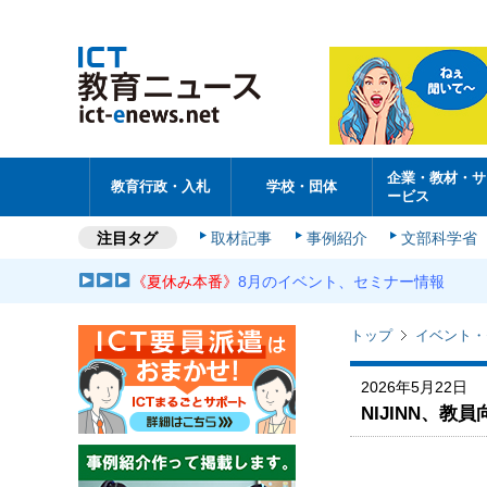
企業・教材・サ
教育行政・入札
学校・団体
ービス
注目タグ
取材記事
事例紹介
文部科学省
《夏休み本番》
8月のイベント、セミナー情報
トップ
イベント・
2026年5月22日
NIJINN、