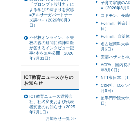
子育て家族のAI
「プロンプト設計力」に
=（2026年8月
よる学びの深まりを実感
=アルサーガパートナー
コドモン、長崎県
ズ調べ=（2026年8月3
Polimill、
日）
日）
Polimill、
不登校オンライン、不登
校の親の疑問に精神科医
名古屋商科大学
が答えるインタビュー記
月6日）
事4本を無料公開（2026
安藤ハザマと神
年7月31日）
ACPA、国内
年8月6日）
ICT教育ニュースからの
NTT東日本、江
お知らせ
C&R社、DX
月6日）
ICT教育ニュース運営会
追手門学院大学、
社、社名変更および代表
日）
者変更のお知らせ（2025
年7月1日）
お知らせ一覧 >>