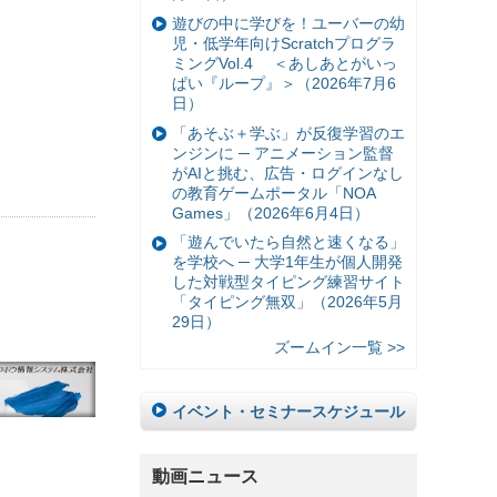
遊びの中に学びを！ユーバーの幼
児・低学年向けScratchプログラ
ミングVol.4 ＜あしあとがいっ
ぱい『ループ』＞（2026年7月6
日）
「あそぶ＋学ぶ」が反復学習のエ
ンジンに ─ アニメーション監督
がAIと挑む、広告・ログインなし
の教育ゲームポータル「NOA
Games」（2026年6月4日）
「遊んでいたら自然と速くなる」
を学校へ ─ 大学1年生が個人開発
した対戦型タイピング練習サイト
「タイピング無双」（2026年5月
29日）
ズームイン一覧 >>
イベント・セミナースケジュール
動画ニュース