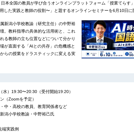
する、日本全国の教員が学び合うオンラインプラットフォーム「授業てらす」
活用した実践と教師の役割〜」と題するオンラインセミナーを6月10日に
属新潟小学校教諭（研究主任）の中野裕
壇。教科指導の具体的な活用術と、これ
れる教師の立ち位置などについて分かり
場が直面する「AIとの共存」の危機感と
からの授業をドラスティックに変える実
水）19:30〜20:30（受付開始19:20）
ン（Zoomを予定）
・中・高校の教員、教育関係者など
新潟小学校教諭・中野裕己氏
先端実践例