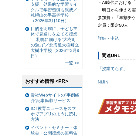
・AI時代における
支援、効果的な学習サイ
クルで学習習慣も醸成／
・明日から使える実
札幌山の手高等学校
参加費：「早割チケッ
（2026年3月10日）
定員：限定50人
目的を明確に、子ども主
体で見通しを立てる授業
詳細・申込
— 札幌に届ける“大樹町
の魅力”／北海道大樹町立
大樹小学校（2026年3月9
関連URL
日）
一覧 >>
「授業てらす」
おすすめ情報 <PR>
NIJIN
貴社Webサイトの“事例紹
介”記事転載サービス
ICT教育ニュースをスマ
ホでアプリのように読む
方法
イベント・セミナー・体
験会・公開授業の無料告