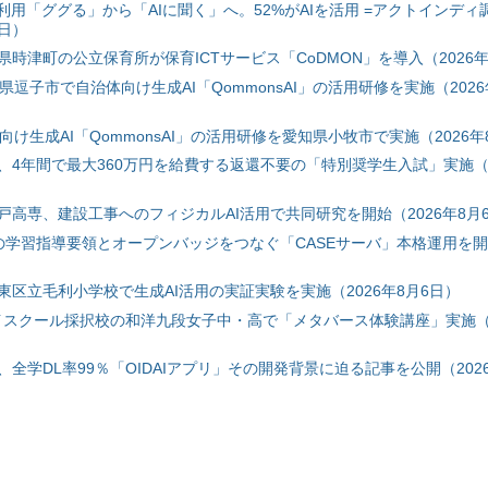
利用「ググる」から「AIに聞く」へ。52%がAIを活用 =アクトインディ
6日）
時津町の公立保育所が保育ICTサービス「CoDMON」を導入（2026年
神奈川県逗子市で自治体向け生成AI「QommonsAI」の活用研修を実施（2026
自治体向け生成AI「QommonsAI」の活用研修を愛知県小牧市で実施（2026年
、4年間で最大360万円を給費する返還不要の「特別奨学生入試」実施（2
戸高専、建設工事へのフィジカルAI活用で共同研究を開始（2026年8月
初の学習指導要領とオープンバッジをつなぐ「CASEサーバ」本格運用を開始
東区立毛利小学校で生成AI活用の実証実験を実施（2026年8月6日）
ハイスクール採択校の和洋九段女子中・高で「メタバース体験講座」実施（2
全学DL率99％「OIDAIアプリ」その開発背景に迫る記事を公開（2026