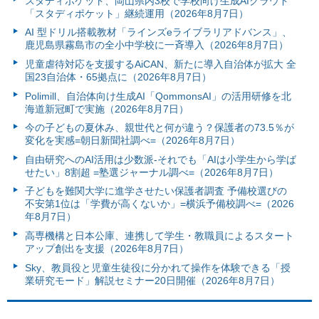
スタディポケット、岡山県内3校で学校向け生成AIクラウド
「スタディポケット」継続運用（2026年8月7日）
AI 型ドリル搭載教材「ラインズeライブラリアドバンス」、
鹿児島県霧島市の全小中学校に一斉導入（2026年8月7日）
児童虐待対応を支援するAiCAN、新たに導入自治体が拡大 全
国23自治体・65拠点に（2026年8月7日）
Polimill、自治体向け生成AI「QommonsAI」の活用研修を北
海道新冠町で実施（2026年8月7日）
今の子どもの夏休み、親世代と何が違う？保護者の73.5％が
変化を実感=朝日新聞社調べ=（2026年8月7日）
自由研究へのAI活用は少数派-それでも「AIは小学生から学ば
せたい」8割超 =塾選ジャーナル調べ=（2026年8月7日）
子どもを難関大学に進学させたい保護者調査 予備校選びの
不安第1位は「学費が高くないか」=横浜予備校調べ=（2026
年8月7日）
高専機構と日本公庫、連携して学生・教職員によるスタート
アップ創出を支援（2026年8月7日）
Sky、教員役と児童生徒役に分かれて操作を体験できる「授
業研究モード」解説セミナー20日開催（2026年8月7日）