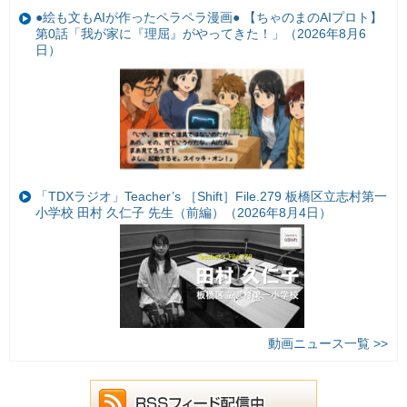
●絵も文もAIが作ったペラペラ漫画● 【ちゃのまのAIプロト】
第0話「我が家に『理屈』がやってきた！」（2026年8月6
日）
「TDXラジオ」Teacher’s ［Shift］File.279 板橋区立志村第一
小学校 田村 久仁子 先生（前編）（2026年8月4日）
動画ニュース一覧 >>