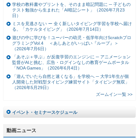
学校の教科書やプリントを、そのまま暗記問題に ─ 子どもの
テスト勉強から生まれた「AI暗記シート」（2026年7月23
日）
ミスを見逃さない ー 全く新しいタイピング学習を学校へ届け
る。「カケルタイピング」（2026年7月14日）
遊びの中に学びを！ユーバーの幼児・低学年向けScratchプロ
グラミングVol.4 ＜あしあとがいっぱい『ループ』＞
（2026年7月6日）
「あそぶ＋学ぶ」が反復学習のエンジンに ─ アニメーション
監督がAIと挑む、広告・ログインなしの教育ゲームポータル
「NOA Games」（2026年6月4日）
「遊んでいたら自然と速くなる」を学校へ ─ 大学1年生が個
人開発した対戦型タイピング練習サイト「タイピング無双」
（2026年5月29日）
ズームイン一覧 >>
イベント・セミナースケジュール
動画ニュース