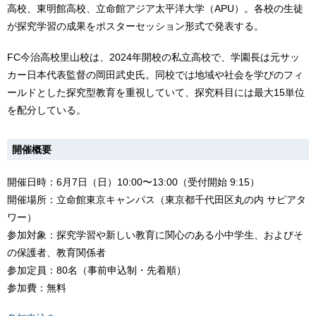
高校、東明館高校、立命館アジア太平洋大学（APU）。各校の生徒
が探究学習の成果をポスターセッション形式で発表する。
FC今治高校里山校は、2024年開校の私立高校で、学園長は元サッ
カー日本代表監督の岡田武史氏。同校では地域や社会を学びのフィ
ールドとした探究型教育を重視していて、探究科目には最大15単位
を配分している。
開催概要
開催日時：6月7日（日）10:00〜13:00（受付開始 9:15）
開催場所：立命館東京キャンパス（東京都千代田区丸の内 サピアタ
ワー）
参加対象：探究学習や新しい教育に関心のある小中学生、およびそ
の保護者、教育関係者
参加定員：80名（事前申込制・先着順）
参加費：無料