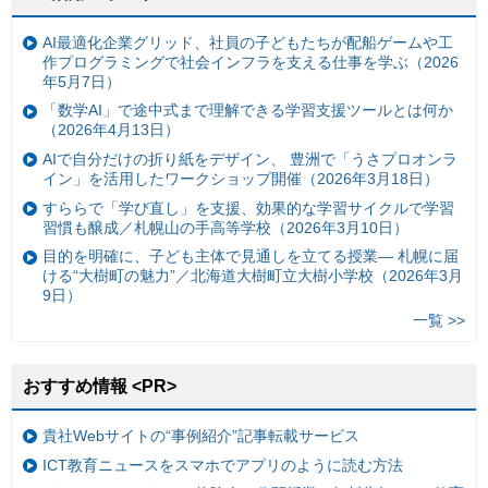
AI最適化企業グリッド、社員の子どもたちが配船ゲームや工
作プログラミングで社会インフラを支える仕事を学ぶ（2026
年5月7日）
「数学AI」で途中式まで理解できる学習支援ツールとは何か
（2026年4月13日）
AIで自分だけの折り紙をデザイン、 豊洲で「うさプロオンラ
イン」を活用したワークショップ開催（2026年3月18日）
すららで「学び直し」を支援、効果的な学習サイクルで学習
習慣も醸成／札幌山の手高等学校（2026年3月10日）
目的を明確に、子ども主体で見通しを立てる授業— 札幌に届
ける“大樹町の魅力”／北海道大樹町立大樹小学校（2026年3月
9日）
一覧 >>
おすすめ情報 <PR>
貴社Webサイトの“事例紹介”記事転載サービス
ICT教育ニュースをスマホでアプリのように読む方法