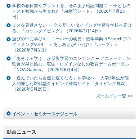
学校の教科書やプリントを、そのまま暗記問題に ─ 子どもの
テスト勉強から生まれた「AI暗記シート」（2026年7月23
日）
ミスを見逃さない ー 全く新しいタイピング学習を学校へ届け
る。「カケルタイピング」（2026年7月14日）
遊びの中に学びを！ユーバーの幼児・低学年向けScratchプロ
グラミングVol.4 ＜あしあとがいっぱい『ループ』＞
（2026年7月6日）
「あそぶ＋学ぶ」が反復学習のエンジンに ─ アニメーション
監督がAIと挑む、広告・ログインなしの教育ゲームポータル
「NOA Games」（2026年6月4日）
「遊んでいたら自然と速くなる」を学校へ ─ 大学1年生が個
人開発した対戦型タイピング練習サイト「タイピング無双」
（2026年5月29日）
ズームイン一覧 >>
イベント・セミナースケジュール
動画ニュース