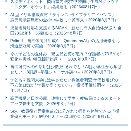
スタディポケット、岡山県内3校で学校向け生成AIクラウド
「スタディポケット」継続運用（2026年8月7日）
AI 型ドリル搭載教材「ラインズeライブラリアドバンス」、
鹿児島県霧島市の全小中学校に一斉導入（2026年8月7日）
児童虐待対応を支援するAiCAN、新たに導入自治体が拡大 全
国23自治体・65拠点に（2026年8月7日）
Polimill、自治体向け生成AI「QommonsAI」の活用研修を北
海道新冠町で実施（2026年8月7日）
今の子どもの夏休み、親世代と何が違う？保護者の73.5％が
変化を実感=朝日新聞社調べ=（2026年8月7日）
自由研究へのAI活用は少数派-それでも「AIは小学生から学ば
せたい」8割超 =塾選ジャーナル調べ=（2026年8月7日）
子どもを難関大学に進学させたい保護者調査 予備校選びの
不安第1位は「学費が高くないか」=横浜予備校調べ=（2026
年8月7日）
高専機構と日本公庫、連携して学生・教職員によるスタート
アップ創出を支援（2026年8月7日）
Sky、教員役と児童生徒役に分かれて操作を体験できる「授
業研究モード」解説セミナー20日開催（2026年8月7日）