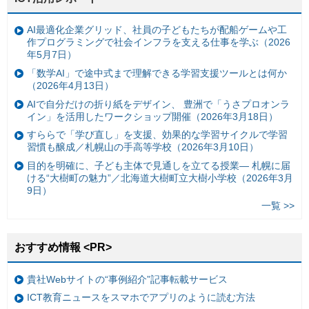
AI最適化企業グリッド、社員の子どもたちが配船ゲームや工
作プログラミングで社会インフラを支える仕事を学ぶ（2026
年5月7日）
「数学AI」で途中式まで理解できる学習支援ツールとは何か
（2026年4月13日）
AIで自分だけの折り紙をデザイン、 豊洲で「うさプロオンラ
イン」を活用したワークショップ開催（2026年3月18日）
すららで「学び直し」を支援、効果的な学習サイクルで学習
習慣も醸成／札幌山の手高等学校（2026年3月10日）
目的を明確に、子ども主体で見通しを立てる授業— 札幌に届
ける“大樹町の魅力”／北海道大樹町立大樹小学校（2026年3月
9日）
一覧 >>
おすすめ情報 <PR>
貴社Webサイトの“事例紹介”記事転載サービス
ICT教育ニュースをスマホでアプリのように読む方法