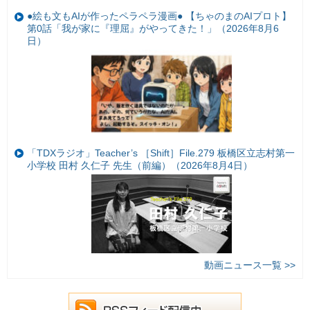
●絵も文もAIが作ったペラペラ漫画● 【ちゃのまのAIプロト】
第0話「我が家に『理屈』がやってきた！」（2026年8月6
日）
「TDXラジオ」Teacher’s ［Shift］File.279 板橋区立志村第一
小学校 田村 久仁子 先生（前編）（2026年8月4日）
動画ニュース一覧 >>