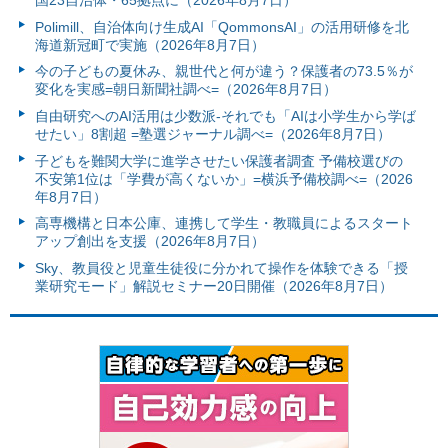
国23自治体・65拠点に（2026年8月7日）
Polimill、自治体向け生成AI「QommonsAI」の活用研修を北
海道新冠町で実施（2026年8月7日）
今の子どもの夏休み、親世代と何が違う？保護者の73.5％が
変化を実感=朝日新聞社調べ=（2026年8月7日）
自由研究へのAI活用は少数派-それでも「AIは小学生から学ば
せたい」8割超 =塾選ジャーナル調べ=（2026年8月7日）
子どもを難関大学に進学させたい保護者調査 予備校選びの
不安第1位は「学費が高くないか」=横浜予備校調べ=（2026
年8月7日）
高専機構と日本公庫、連携して学生・教職員によるスタート
アップ創出を支援（2026年8月7日）
Sky、教員役と児童生徒役に分かれて操作を体験できる「授
業研究モード」解説セミナー20日開催（2026年8月7日）