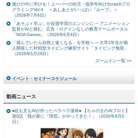
遊びの中に学びを！ユーバーの幼児・低学年向けScratchプロ
グラミングVol.4 ＜あしあとがいっぱい『ループ』＞
（2026年7月6日）
「あそぶ＋学ぶ」が反復学習のエンジンに ─ アニメーション
監督がAIと挑む、広告・ログインなしの教育ゲームポータル
「NOA Games」（2026年6月4日）
「遊んでいたら自然と速くなる」を学校へ ─ 大学1年生が個
人開発した対戦型タイピング練習サイト「タイピング無双」
（2026年5月29日）
ズームイン一覧 >>
イベント・セミナースケジュール
動画ニュース
●絵も文もAIが作ったペラペラ漫画● 【ちゃのまのAIプロト】
第0話「我が家に『理屈』がやってきた！」（2026年8月6
日）