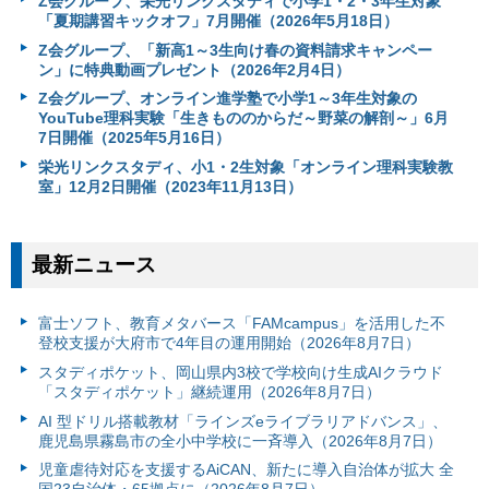
Z会グループ、栄光リンクスタディで小学1・2・3年生対象
「夏期講習キックオフ」7月開催（2026年5月18日）
Z会グループ、「新高1～3生向け春の資料請求キャンペー
ン」に特典動画プレゼント（2026年2月4日）
Z会グループ、オンライン進学塾で小学1～3年生対象の
YouTube理科実験「生きもののからだ～野菜の解剖～」6月
7日開催（2025年5月16日）
栄光リンクスタディ、小1・2生対象「オンライン理科実験教
室」12月2日開催（2023年11月13日）
最新ニュース
富⼠ソフト、教育メタバース「FAMcampus」を活用した不
登校支援が大府市で4年目の運用開始（2026年8月7日）
スタディポケット、岡山県内3校で学校向け生成AIクラウド
「スタディポケット」継続運用（2026年8月7日）
AI 型ドリル搭載教材「ラインズeライブラリアドバンス」、
鹿児島県霧島市の全小中学校に一斉導入（2026年8月7日）
児童虐待対応を支援するAiCAN、新たに導入自治体が拡大 全