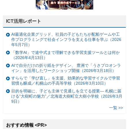
ICT活用レポート
AI最適化企業グリッド、社員の子どもたちが配船ゲームや工
作プログラミングで社会インフラを支える仕事を学ぶ（2026
年5月7日）
「数学AI」で途中式まで理解できる学習支援ツールとは何か
（2026年4月13日）
AIで自分だけの折り紙をデザイン、 豊洲で「うさプロオンラ
イン」を活用したワークショップ開催（2026年3月18日）
すららで「学び直し」を支援、効果的な学習サイクルで学習
習慣も醸成／札幌山の手高等学校（2026年3月10日）
目的を明確に、子ども主体で見通しを立てる授業— 札幌に届
ける“大樹町の魅力”／北海道大樹町立大樹小学校（2026年3月
9日）
一覧 >>
おすすめ情報 <PR>