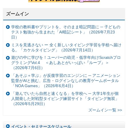
ズームイン
学校の教科書やプリントを、そのまま暗記問題に ─ 子どもの
テスト勉強から生まれた「AI暗記シート」（2026年7月23
日）
ミスを見逃さない ー 全く新しいタイピング学習を学校へ届け
る。「カケルタイピング」（2026年7月14日）
遊びの中に学びを！ユーバーの幼児・低学年向けScratchプロ
グラミングVol.4 ＜あしあとがいっぱい『ループ』＞
（2026年7月6日）
「あそぶ＋学ぶ」が反復学習のエンジンに ─ アニメーション
監督がAIと挑む、広告・ログインなしの教育ゲームポータル
「NOA Games」（2026年6月4日）
「遊んでいたら自然と速くなる」を学校へ ─ 大学1年生が個
人開発した対戦型タイピング練習サイト「タイピング無双」
（2026年5月29日）
ズームイン一覧 >>
イベント・セミナースケジュール