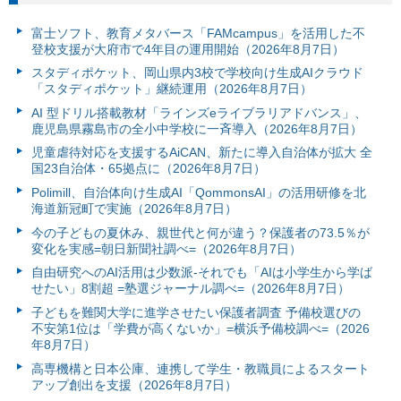
富⼠ソフト、教育メタバース「FAMcampus」を活用した不
登校支援が大府市で4年目の運用開始（2026年8月7日）
スタディポケット、岡山県内3校で学校向け生成AIクラウド
「スタディポケット」継続運用（2026年8月7日）
AI 型ドリル搭載教材「ラインズeライブラリアドバンス」、
鹿児島県霧島市の全小中学校に一斉導入（2026年8月7日）
児童虐待対応を支援するAiCAN、新たに導入自治体が拡大 全
国23自治体・65拠点に（2026年8月7日）
Polimill、自治体向け生成AI「QommonsAI」の活用研修を北
海道新冠町で実施（2026年8月7日）
今の子どもの夏休み、親世代と何が違う？保護者の73.5％が
変化を実感=朝日新聞社調べ=（2026年8月7日）
自由研究へのAI活用は少数派-それでも「AIは小学生から学ば
せたい」8割超 =塾選ジャーナル調べ=（2026年8月7日）
子どもを難関大学に進学させたい保護者調査 予備校選びの
不安第1位は「学費が高くないか」=横浜予備校調べ=（2026
年8月7日）
高専機構と日本公庫、連携して学生・教職員によるスタート
アップ創出を支援（2026年8月7日）