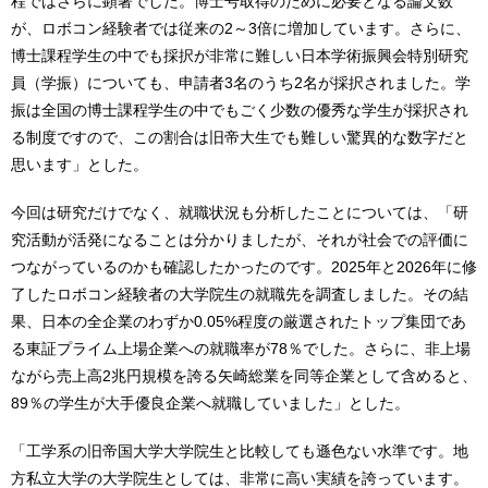
程ではさらに顕著でした。博士号取得のために必要となる論文数
が、ロボコン経験者では従来の2～3倍に増加しています。さらに、
博士課程学生の中でも採択が非常に難しい日本学術振興会特別研究
員（学振）についても、申請者3名のうち2名が採択されました。学
振は全国の博士課程学生の中でもごく少数の優秀な学生が採択され
る制度ですので、この割合は旧帝大生でも難しい驚異的な数字だと
思います」とした。
今回は研究だけでなく、就職状況も分析したことについては、「研
究活動が活発になることは分かりましたが、それが社会での評価に
つながっているのかも確認したかったのです。2025年と2026年に修
了したロボコン経験者の大学院生の就職先を調査しました。その結
果、日本の全企業のわずか0.05%程度の厳選されたトップ集団であ
る東証プライム上場企業への就職率が78％でした。さらに、非上場
ながら売上高2兆円規模を誇る矢崎総業を同等企業として含めると、
89％の学生が大手優良企業へ就職していました」とした。
「工学系の旧帝国大学大学院生と比較しても遜色ない水準です。地
方私立大学の大学院生としては、非常に高い実績を誇っています。