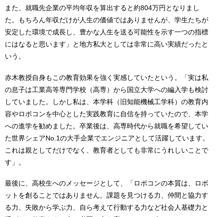
また、就職先企業の平均年収を算出すると約804万円となりまし
た。もちろん年収だけが人生の価値ではありませんが、学生たちが
安定した環境で成長し、豊かな人生を送る可能性を示す一つの指標
にはなると思います」と地方私大としては非常に高い実績だったと
いう。
赤木教授自身もこの教育効果を強く実感していたという。「実は私
の息子は工業高等専門学校（高専）から国立大学への編入学も検討
していました。しかし私は、本学科（旧知能機械工学科）の教育内
容やロボコンを中心とした実践教育に自信を持っていたので、本学
への進学を勧めました。卒業後は、高専時代から就職を希望してい
た世界シェアNo.1の大手企業でエンジニアとして活躍しています。
これは親としてだけでなく、教育者としても非常にうれしいことで
す」。
最後に、高校生へのメッセージとして、「ロボコンの本質は、ロボ
ットを創ることではありません。課題を見つける力、仲間と協力す
る力、失敗から学ぶ力、自ら考えて行動する力など社会人基礎力と