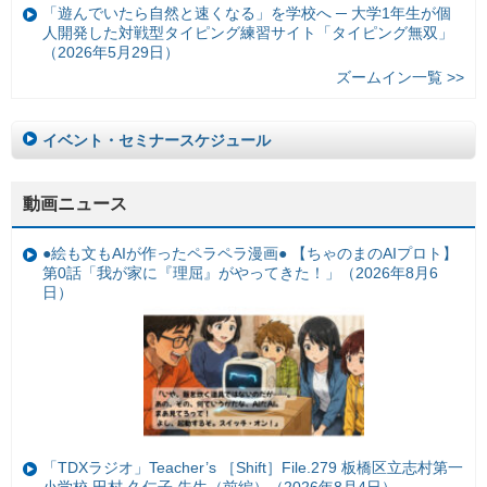
「遊んでいたら自然と速くなる」を学校へ ─ 大学1年生が個
人開発した対戦型タイピング練習サイト「タイピング無双」
（2026年5月29日）
ズームイン一覧 >>
イベント・セミナースケジュール
動画ニュース
●絵も文もAIが作ったペラペラ漫画● 【ちゃのまのAIプロト】
第0話「我が家に『理屈』がやってきた！」（2026年8月6
日）
「TDXラジオ」Teacher’s ［Shift］File.279 板橋区立志村第一