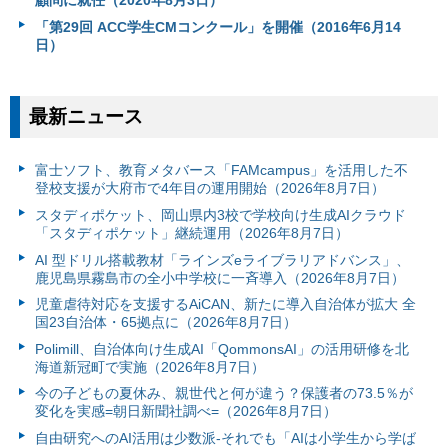
顧問に就任（2020年8月3日）
「第29回 ACC学生CMコンクール」を開催（2016年6月14
日）
最新ニュース
富⼠ソフト、教育メタバース「FAMcampus」を活用した不
登校支援が大府市で4年目の運用開始（2026年8月7日）
スタディポケット、岡山県内3校で学校向け生成AIクラウド
「スタディポケット」継続運用（2026年8月7日）
AI 型ドリル搭載教材「ラインズeライブラリアドバンス」、
鹿児島県霧島市の全小中学校に一斉導入（2026年8月7日）
児童虐待対応を支援するAiCAN、新たに導入自治体が拡大 全
国23自治体・65拠点に（2026年8月7日）
Polimill、自治体向け生成AI「QommonsAI」の活用研修を北
海道新冠町で実施（2026年8月7日）
今の子どもの夏休み、親世代と何が違う？保護者の73.5％が
変化を実感=朝日新聞社調べ=（2026年8月7日）
自由研究へのAI活用は少数派-それでも「AIは小学生から学ば