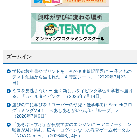
ズームイン
学校の教科書やプリントを、そのまま暗記問題に ─ 子どもの
テスト勉強から生まれた「AI暗記シート」（2026年7月23
日）
ミスを見逃さない ー 全く新しいタイピング学習を学校へ届け
る。「カケルタイピング」（2026年7月14日）
遊びの中に学びを！ユーバーの幼児・低学年向けScratchプロ
グラミングVol.4 ＜あしあとがいっぱい『ループ』＞
（2026年7月6日）
「あそぶ＋学ぶ」が反復学習のエンジンに ─ アニメーション
監督がAIと挑む、広告・ログインなしの教育ゲームポータル
「NOA Games」（2026年6月4日）