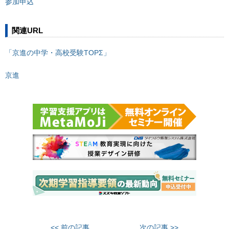
参加申込
関連URL
「京進の中学・高校受験TOPΣ」
京進
<< 前の記事
次の記事 >>