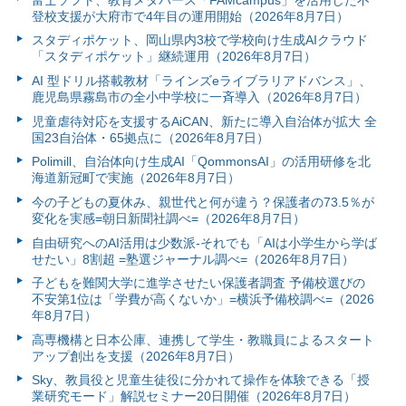
登校支援が大府市で4年目の運用開始（2026年8月7日）
スタディポケット、岡山県内3校で学校向け生成AIクラウド
「スタディポケット」継続運用（2026年8月7日）
AI 型ドリル搭載教材「ラインズeライブラリアドバンス」、
鹿児島県霧島市の全小中学校に一斉導入（2026年8月7日）
児童虐待対応を支援するAiCAN、新たに導入自治体が拡大 全
国23自治体・65拠点に（2026年8月7日）
Polimill、自治体向け生成AI「QommonsAI」の活用研修を北
海道新冠町で実施（2026年8月7日）
今の子どもの夏休み、親世代と何が違う？保護者の73.5％が
変化を実感=朝日新聞社調べ=（2026年8月7日）
自由研究へのAI活用は少数派-それでも「AIは小学生から学ば
せたい」8割超 =塾選ジャーナル調べ=（2026年8月7日）
子どもを難関大学に進学させたい保護者調査 予備校選びの
不安第1位は「学費が高くないか」=横浜予備校調べ=（2026
年8月7日）
高専機構と日本公庫、連携して学生・教職員によるスタート
アップ創出を支援（2026年8月7日）
Sky、教員役と児童生徒役に分かれて操作を体験できる「授
業研究モード」解説セミナー20日開催（2026年8月7日）