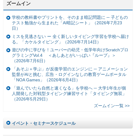
ズームイン
学校の教科書やプリントを、そのまま暗記問題に ─ 子どもの
テスト勉強から生まれた「AI暗記シート」（2026年7月23
日）
ミスを見逃さない ー 全く新しいタイピング学習を学校へ届け
る。「カケルタイピング」（2026年7月14日）
遊びの中に学びを！ユーバーの幼児・低学年向けScratchプロ
グラミングVol.4 ＜あしあとがいっぱい『ループ』＞
（2026年7月6日）
「あそぶ＋学ぶ」が反復学習のエンジンに ─ アニメーション
監督がAIと挑む、広告・ログインなしの教育ゲームポータル
「NOA Games」（2026年6月4日）
「遊んでいたら自然と速くなる」を学校へ ─ 大学1年生が個
人開発した対戦型タイピング練習サイト「タイピング無双」
（2026年5月29日）
ズームイン一覧 >>
イベント・セミナースケジュール