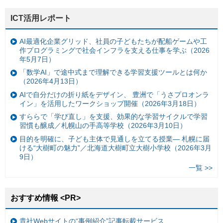
ICT活用レポート
AI最適化企業グリッド、社員の子どもたちが配船ゲームや工
作プログラミングで社会インフラを支える仕事を学ぶ（2026
年5月7日）
「数学AI」で途中式まで理解できる学習支援ツールとは何か
（2026年4月13日）
AIで自分だけの折り紙をデザイン、 豊洲で「うさプロオンラ
イン」を活用したワークショップ開催（2026年3月18日）
すららで「学び直し」を支援、効果的な学習サイクルで学習
習慣も醸成／札幌山の手高等学校（2026年3月10日）
目的を明確に、子ども主体で見通しを立てる授業— 札幌に届
ける“大樹町の魅力”／北海道大樹町立大樹小学校（2026年3月
9日）
一覧 >>
おすすめ情報 <PR>
貴社Webサイトの“事例紹介”記事転載サービス