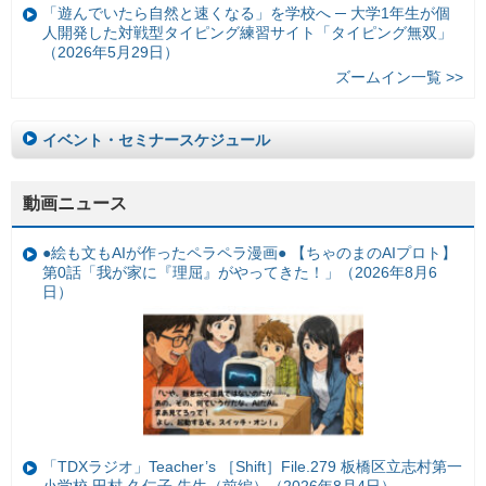
「遊んでいたら自然と速くなる」を学校へ ─ 大学1年生が個
人開発した対戦型タイピング練習サイト「タイピング無双」
（2026年5月29日）
ズームイン一覧 >>
イベント・セミナースケジュール
動画ニュース
●絵も文もAIが作ったペラペラ漫画● 【ちゃのまのAIプロト】
第0話「我が家に『理屈』がやってきた！」（2026年8月6
日）
「TDXラジオ」Teacher’s ［Shift］File.279 板橋区立志村第一