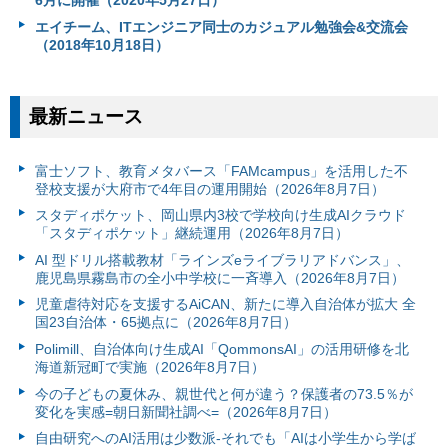
6月に開催（2020年5月27日）
エイチーム、ITエンジニア同士のカジュアル勉強会&交流会
（2018年10月18日）
最新ニュース
富⼠ソフト、教育メタバース「FAMcampus」を活用した不
登校支援が大府市で4年目の運用開始（2026年8月7日）
スタディポケット、岡山県内3校で学校向け生成AIクラウド
「スタディポケット」継続運用（2026年8月7日）
AI 型ドリル搭載教材「ラインズeライブラリアドバンス」、
鹿児島県霧島市の全小中学校に一斉導入（2026年8月7日）
児童虐待対応を支援するAiCAN、新たに導入自治体が拡大 全
国23自治体・65拠点に（2026年8月7日）
Polimill、自治体向け生成AI「QommonsAI」の活用研修を北
海道新冠町で実施（2026年8月7日）
今の子どもの夏休み、親世代と何が違う？保護者の73.5％が
変化を実感=朝日新聞社調べ=（2026年8月7日）
自由研究へのAI活用は少数派-それでも「AIは小学生から学ば