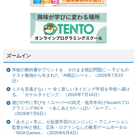
ズームイン
学校の教科書やプリントを、そのまま暗記問題に ─ 子どもの
テスト勉強から生まれた「AI暗記シート」（2026年7月23
日）
ミスを見逃さない ー 全く新しいタイピング学習を学校へ届け
る。「カケルタイピング」（2026年7月14日）
遊びの中に学びを！ユーバーの幼児・低学年向けScratchプロ
グラミングVol.4 ＜あしあとがいっぱい『ループ』＞
（2026年7月6日）
「あそぶ＋学ぶ」が反復学習のエンジンに ─ アニメーション
監督がAIと挑む、広告・ログインなしの教育ゲームポータル
「NOA Games」（2026年6月4日）