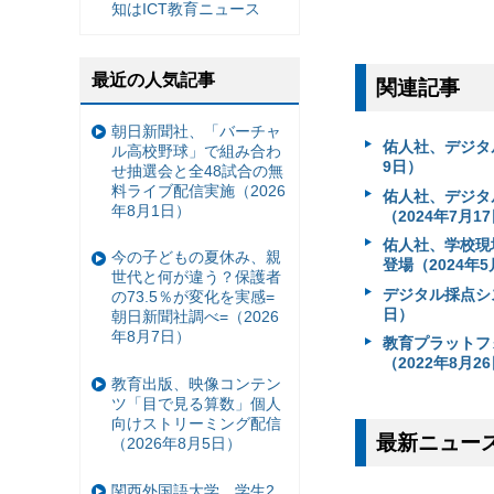
知はICT教育ニュース
最近の人気記事
関連記事
朝日新聞社、「バーチャ
佑人社、デジタル
ル高校野球」で組み合わ
9日）
せ抽選会と全48試合の無
料ライブ配信実施（2026
佑人社、デジタル
年8月1日）
（2024年7月1
佑人社、学校現場
今の子どもの夏休み、親
登場（2024年5
世代と何が違う？保護者
デジタル採点システ
の73.5％が変化を実感=
日）
朝日新聞社調べ=（2026
年8月7日）
教育プラットフォー
（2022年8月2
教育出版、映像コンテン
ツ「目で見る算数」個人
向けストリーミング配信
最新ニュー
（2026年8月5日）
関西外国語大学、学生2