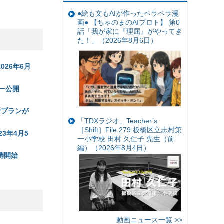
●絵も文もAIが作ったペラペラ漫
画● 【ちゃのまのAIプロト】 第0
話「我が家に『理屈』がやってき
た！」（2026年8月6日）
026年6月
ュー公開
新プランが
「TDXラジオ」Teacher’s
［Shift］File.279 板橋区立志村第
23年4月5
一小学校 田村 久仁子 先生（前
編）（2026年8月4日）
連携開始
動画ニュース一覧 >>