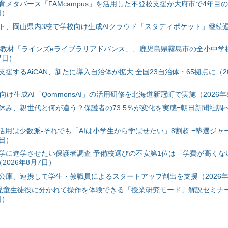
育メタバース「FAMcampus」を活用した不登校支援が大府市で4年目
日）
ト、岡山県内3校で学校向け生成AIクラウド「スタディポケット」継続運用
搭載教材「ラインズeライブラリアドバンス」、鹿児島県霧島市の全小中学
7日）
援するAiCAN、新たに導入自治体が拡大 全国23自治体・65拠点に（20
自治体向け生成AI「QommonsAI」の活用研修を北海道新冠町で実施（2026年
み、親世代と何が違う？保護者の73.5％が変化を実感=朝日新聞社調べ=
I活用は少数派-それでも「AIは小学生から学ばせたい」8割超 =塾選ジャ
7日）
学に進学させたい保護者調査 予備校選びの不安第1位は「学費が高くな
2026年8月7日）
公庫、連携して学生・教職員によるスタートアップ創出を支援（2026年
と児童生徒役に分かれて操作を体験できる「授業研究モード」解説セミナー
日）