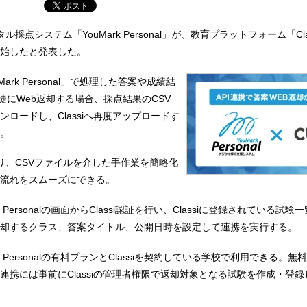
採点システム「YouMark Personal」が、教育プラットフォーム「Clas
始したと発表した。
ark Personal」で処理した答案や成績結
で生徒にWeb返却する場合、採点結果のCSV
ロードし、Classiへ再度アップロードす
。
より、CSVファイルを介した手作業を簡略化
流れをスムーズにできる。
k Personalの画面からClassi認証を行い、Classiに登録されている試
却するクラス、答案タイトル、公開日時を設定して連携を実行する。
k Personalの有料プランとClassiを契約している学校で利用できる。
連携には事前にClassiの管理者権限で返却対象となる試験を作成・登