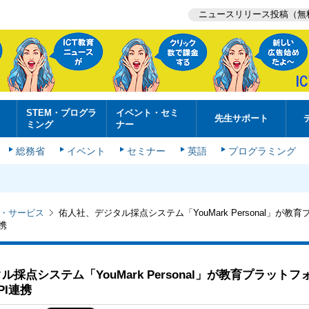
ニュースリリース投稿（無
STEM・プログラ
イベント・セミ
先生サポート
ミング
ナー
総務省
イベント
セミナー
英語
プログラミング
・サービス
佑人社、デジタル採点システム「YouMark Personal」が教
連携
採点システム「YouMark Personal」が教育プラットフ
PI連携