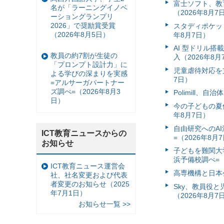
富⼠ソフト、教
名が「ラーニングイノベ
（2026年8月7
ーショングランプリ
2026」で奨励賞受賞
スタディポケッ
（2026年8月5日）
年8月7日）
AI 型ドリル
教員の約7割が生徒の
入（2026年8月
「プロンプト設計力」に
児童虐待対応を支
よる学びの深まりを実感
7日）
=アルサーガパートナー
ズ調べ=（2026年8月3
Polimill、
日）
今の子どもの夏休
年8月7日）
自由研究へのA
ICT教育ニュースからの
=（2026年8月
お知らせ
子どもを難関大
浜予備校調べ=（
ICT教育ニュース運営会
高専機構と日本
社、社名変更および代表
者変更のお知らせ（2025
Sky、教員役
年7月1日）
（2026年8月7
お知らせ一覧 >>