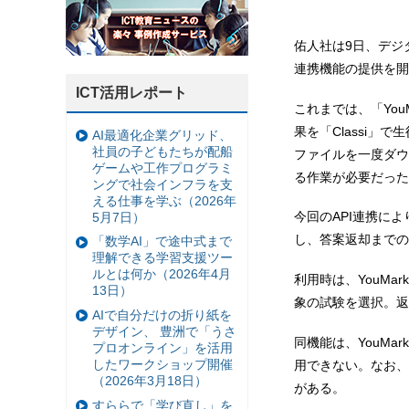
佑人社は9日、デジタル
連携機能の提供を開
ICT活用レポート
これまでは、「YouM
果を「Classi」
AI最適化企業グリッド、
社員の子どもたちが配船
ファイルを一度ダウン
ゲームや工作プログラミ
る作業が必要だった
ングで社会インフラを支
える仕事を学ぶ（2026年
今回のAPI連携に
5月7日）
し、答案返却までの
「数学AI」で途中式まで
理解できる学習支援ツー
ルとは何か（2026年4月
利用時は、YouMar
13日）
象の試験を選択。返
AIで自分だけの折り紙を
デザイン、 豊洲で「うさ
同機能は、YouMar
プロオンライン」を活用
したワークショップ開催
用できない。なお、
（2026年3月18日）
がある。
すららで「学び直し」を