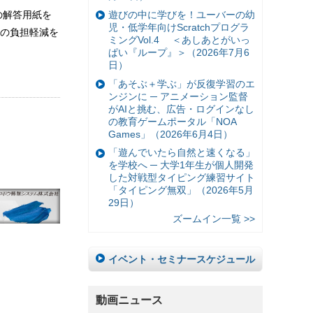
存の解答用紙を
遊びの中に学びを！ユーバーの幼
児・低学年向けScratchプログラ
の負担軽減を
ミングVol.4 ＜あしあとがいっ
ぱい『ループ』＞（2026年7月6
日）
「あそぶ＋学ぶ」が反復学習のエ
ンジンに ─ アニメーション監督
がAIと挑む、広告・ログインなし
の教育ゲームポータル「NOA
Games」（2026年6月4日）
「遊んでいたら自然と速くなる」
を学校へ ─ 大学1年生が個人開発
した対戦型タイピング練習サイト
「タイピング無双」（2026年5月
29日）
ズームイン一覧 >>
イベント・セミナースケジュール
動画ニュース