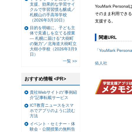
支援、効果的な学習サイ
YouMark Pe
クルで学習習慣も醸成／
そのまま利用できる
札幌山の手高等学校
（2026年3月10日）
支援する。
目的を明確に、子ども主
体で見通しを立てる授業
関連URL
— 札幌に届ける“大樹町
の魅力”／北海道大樹町立
大樹小学校（2026年3月9
「YouMark Person
日）
一覧 >>
佑人社
おすすめ情報 <PR>
貴社Webサイトの“事例紹
介”記事転載サービス
ICT教育ニュースをスマ
ホでアプリのように読む
方法
イベント・セミナー・体
験会・公開授業の無料告