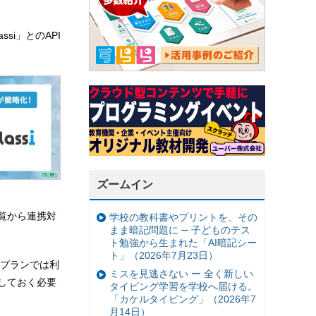
si」とのAPI
ズームイン
験一覧から連携対
学校の教科書やプリントを、その
まま暗記問題に ─ 子どものテス
ト勉強から生まれた「AI暗記シー
ト」（2026年7月23日）
無料プランでは利
ミスを見逃さない ー 全く新しい
録しておく必要
タイピング学習を学校へ届ける。
「カケルタイピング」（2026年7
月14日）