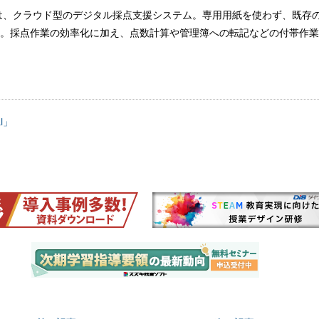
rsonalは、クラウド型のデジタル採点支援システム。専用用紙を使わず、既
。採点作業の効率化に加え、点数計算や管理簿への転記などの付帯作業
al」