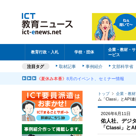
企業・教材・サ
教育行政・入札
学校・団体
ービス
注目タグ
取材記事
事例紹介
文部科学省
《夏休み本番》
8月のイベント、セミナー情報
トップ
企業・教材
ム「Classi」とAPI
2026年6月11日
佑人社、デジタル
「Classi」とA