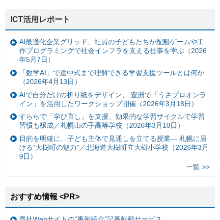
ICT活用レポート
AI最適化企業グリッド、社員の子どもたちが配船ゲームや工
作プログラミングで社会インフラを支える仕事を学ぶ（2026
年5月7日）
「数学AI」で途中式まで理解できる学習支援ツールとは何か
（2026年4月13日）
AIで自分だけの折り紙をデザイン、 豊洲で「うさプロオンラ
イン」を活用したワークショップ開催（2026年3月18日）
すららで「学び直し」を支援、効果的な学習サイクルで学習
習慣も醸成／札幌山の手高等学校（2026年3月10日）
目的を明確に、子ども主体で見通しを立てる授業— 札幌に届
ける“大樹町の魅力”／北海道大樹町立大樹小学校（2026年3月
9日）
一覧 >>
おすすめ情報 <PR>
貴社Webサイトの“事例紹介”記事転載サービス