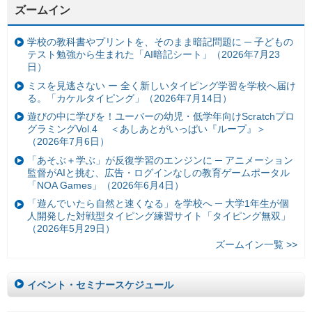
ズームイン
学校の教科書やプリントを、そのまま暗記問題に ─ 子どもの
テスト勉強から生まれた「AI暗記シート」（2026年7月23
日）
ミスを見逃さない ー 全く新しいタイピング学習を学校へ届け
る。「カケルタイピング」（2026年7月14日）
遊びの中に学びを！ユーバーの幼児・低学年向けScratchプロ
グラミングVol.4 ＜あしあとがいっぱい『ループ』＞
（2026年7月6日）
「あそぶ＋学ぶ」が反復学習のエンジンに ─ アニメーション
監督がAIと挑む、広告・ログインなしの教育ゲームポータル
「NOA Games」（2026年6月4日）
「遊んでいたら自然と速くなる」を学校へ ─ 大学1年生が個
人開発した対戦型タイピング練習サイト「タイピング無双」
（2026年5月29日）
ズームイン一覧 >>
イベント・セミナースケジュール