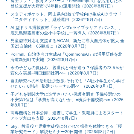
富⼠ソフト、教育メタバース「FAMcampus」を活用した不
登校支援が大府市で4年目の運用開始（2026年8月7日）
スタディポケット、岡山県内3校で学校向け生成AIクラウド
「スタディポケット」継続運用（2026年8月7日）
AI 型ドリル搭載教材「ラインズeライブラリアドバンス」、
鹿児島県霧島市の全小中学校に一斉導入（2026年8月7日）
児童虐待対応を支援するAiCAN、新たに導入自治体が拡大 全
国23自治体・65拠点に（2026年8月7日）
Polimill、自治体向け生成AI「QommonsAI」の活用研修を北
海道新冠町で実施（2026年8月7日）
今の子どもの夏休み、親世代と何が違う？保護者の73.5％が
変化を実感=朝日新聞社調べ=（2026年8月7日）
自由研究へのAI活用は少数派-それでも「AIは小学生から学ば
せたい」8割超 =塾選ジャーナル調べ=（2026年8月7日）
子どもを難関大学に進学させたい保護者調査 予備校選びの
不安第1位は「学費が高くないか」=横浜予備校調べ=（2026
年8月7日）
高専機構と日本公庫、連携して学生・教職員によるスタート
アップ創出を支援（2026年8月7日）
Sky、教員役と児童生徒役に分かれて操作を体験できる「授
業研究モード」解説セミナー20日開催（2026年8月7日）