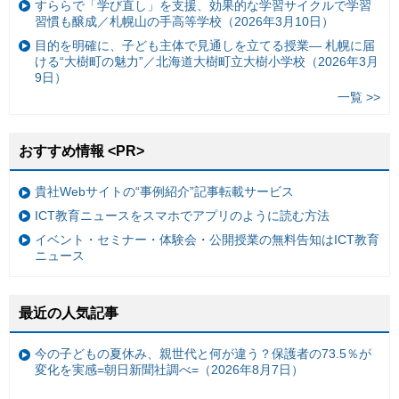
すららで「学び直し」を支援、効果的な学習サイクルで学習
習慣も醸成／札幌山の手高等学校（2026年3月10日）
目的を明確に、子ども主体で見通しを立てる授業— 札幌に届
ける“大樹町の魅力”／北海道大樹町立大樹小学校（2026年3月
9日）
一覧 >>
おすすめ情報 <PR>
貴社Webサイトの“事例紹介”記事転載サービス
ICT教育ニュースをスマホでアプリのように読む方法
イベント・セミナー・体験会・公開授業の無料告知はICT教育
ニュース
最近の人気記事
今の子どもの夏休み、親世代と何が違う？保護者の73.5％が
変化を実感=朝日新聞社調べ=（2026年8月7日）