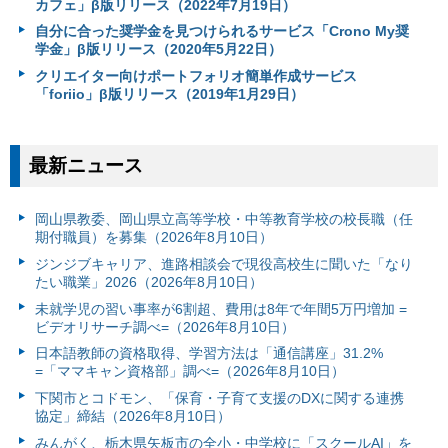
カフェ」β版リリース（2022年7月19日）
自分に合った奨学金を見つけられるサービス「Crono My奨
学金」β版リリース（2020年5月22日）
クリエイター向けポートフォリオ簡単作成サービス
「foriio」β版リリース（2019年1月29日）
最新ニュース
岡山県教委、岡山県立高等学校・中等教育学校の校長職（任
期付職員）を募集（2026年8月10日）
ジンジブキャリア、進路相談会で現役高校生に聞いた「なり
たい職業」2026（2026年8月10日）
未就学児の習い事率が6割超、費用は8年で年間5万円増加 =
ビデオリサーチ調べ=（2026年8月10日）
日本語教師の資格取得、学習方法は「通信講座」31.2%
=「ママキャン資格部」調べ=（2026年8月10日）
下関市とコドモン、「保育・子育て支援のDXに関する連携
協定」締結（2026年8月10日）
みんがく、栃木県矢板市の全小・中学校に「スクールAI」を