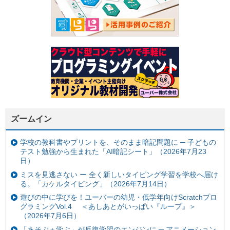
ズームイン
学校の教科書やプリントを、そのまま暗記問題に ─ 子どもの
テスト勉強から生まれた「AI暗記シート」（2026年7月23
日）
ミスを見逃さない ー 全く新しいタイピング学習を学校へ届け
る。「カケルタイピング」（2026年7月14日）
遊びの中に学びを！ユーバーの幼児・低学年向けScratchプロ
グラミングVol.4 ＜あしあとがいっぱい『ループ』＞
（2026年7月6日）
「あそぶ＋学ぶ」が反復学習のエンジンに ─ アニメーション