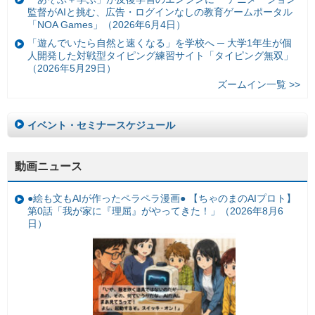
監督がAIと挑む、広告・ログインなしの教育ゲームポータル
「NOA Games」（2026年6月4日）
「遊んでいたら自然と速くなる」を学校へ ─ 大学1年生が個
人開発した対戦型タイピング練習サイト「タイピング無双」
（2026年5月29日）
ズームイン一覧 >>
イベント・セミナースケジュール
動画ニュース
●絵も文もAIが作ったペラペラ漫画● 【ちゃのまのAIプロト】
第0話「我が家に『理屈』がやってきた！」（2026年8月6
日）