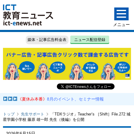
媒体・記事広告料金表
ニュース配信登録
《夏休み本番》
8月のイベント、セミナー情報
トップ
先生サポート
「TDXラジオ」Teacher’s ［Shift］File.272 城
星学園小学校 藤原 雄一郎 先生（後編）を公開
2026年6月15日