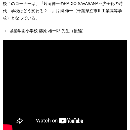
後半のコーナーは、『片岡伸一のRADIO SAVASANA～少子化の時
代！学校はどう変わる？～』片岡 伸一（千葉県立市川工業高等学
校）となっている。
□ 城星学園小学校 藤原 雄一郎 先生（後編）