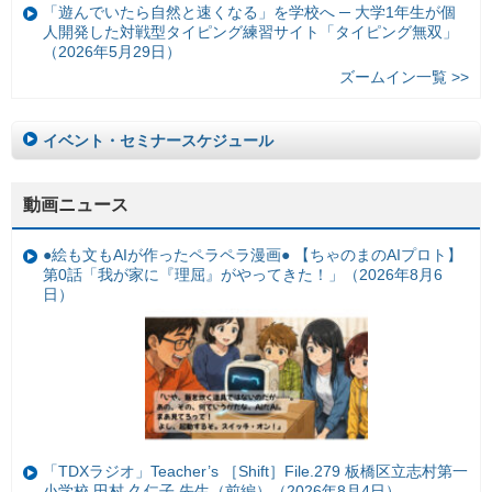
「遊んでいたら自然と速くなる」を学校へ ─ 大学1年生が個
人開発した対戦型タイピング練習サイト「タイピング無双」
（2026年5月29日）
ズームイン一覧 >>
イベント・セミナースケジュール
動画ニュース
●絵も文もAIが作ったペラペラ漫画● 【ちゃのまのAIプロト】
第0話「我が家に『理屈』がやってきた！」（2026年8月6
日）
「TDXラジオ」Teacher’s ［Shift］File.279 板橋区立志村第一
小学校 田村 久仁子 先生（前編）（2026年8月4日）