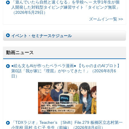
「遊んでいたら自然と速くなる」を学校へ ─ 大学1年生が個
人開発した対戦型タイピング練習サイト「タイピング無双」
（2026年5月29日）
ズームイン一覧 >>
イベント・セミナースケジュール
動画ニュース
●絵も文もAIが作ったペラペラ漫画● 【ちゃのまのAIプロト】
第0話「我が家に『理屈』がやってきた！」（2026年8月6
日）
「TDXラジオ」Teacher’s ［Shift］File.279 板橋区立志村第一
小学校 田村 久仁子 先生（前編）（2026年8月4日）