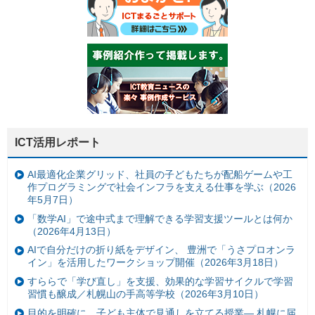
ICT活用レポート
AI最適化企業グリッド、社員の子どもたちが配船ゲームや工
作プログラミングで社会インフラを支える仕事を学ぶ（2026
年5月7日）
「数学AI」で途中式まで理解できる学習支援ツールとは何か
（2026年4月13日）
AIで自分だけの折り紙をデザイン、 豊洲で「うさプロオンラ
イン」を活用したワークショップ開催（2026年3月18日）
すららで「学び直し」を支援、効果的な学習サイクルで学習
習慣も醸成／札幌山の手高等学校（2026年3月10日）
目的を明確に、子ども主体で見通しを立てる授業— 札幌に届