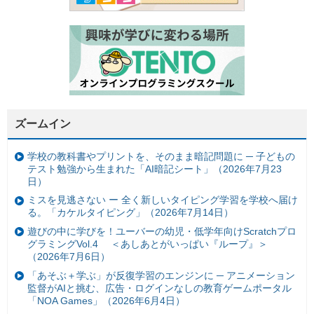
ズームイン
学校の教科書やプリントを、そのまま暗記問題に ─ 子どもの
テスト勉強から生まれた「AI暗記シート」（2026年7月23
日）
ミスを見逃さない ー 全く新しいタイピング学習を学校へ届け
る。「カケルタイピング」（2026年7月14日）
遊びの中に学びを！ユーバーの幼児・低学年向けScratchプロ
グラミングVol.4 ＜あしあとがいっぱい『ループ』＞
（2026年7月6日）
「あそぶ＋学ぶ」が反復学習のエンジンに ─ アニメーション
監督がAIと挑む、広告・ログインなしの教育ゲームポータル
「NOA Games」（2026年6月4日）