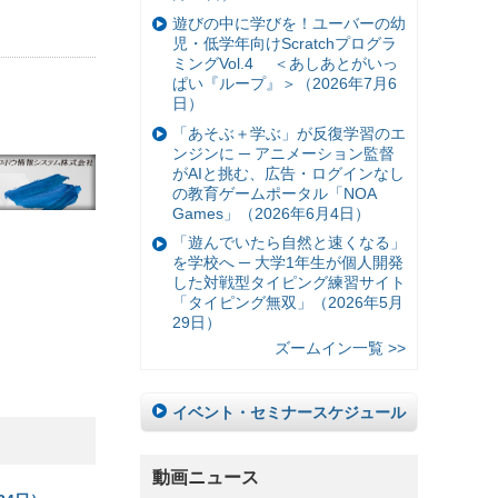
遊びの中に学びを！ユーバーの幼
児・低学年向けScratchプログラ
ミングVol.4 ＜あしあとがいっ
ぱい『ループ』＞（2026年7月6
日）
「あそぶ＋学ぶ」が反復学習のエ
ンジンに ─ アニメーション監督
がAIと挑む、広告・ログインなし
の教育ゲームポータル「NOA
Games」（2026年6月4日）
「遊んでいたら自然と速くなる」
を学校へ ─ 大学1年生が個人開発
した対戦型タイピング練習サイト
「タイピング無双」（2026年5月
29日）
ズームイン一覧 >>
イベント・セミナースケジュール
動画ニュース