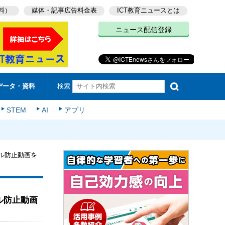
料）
媒体・記事広告料金表
ICT教育ニュースとは
ニュース配信登録
検索
データ・資料
STEM
AI
アプリ
ル防止動画を
ル防止動画