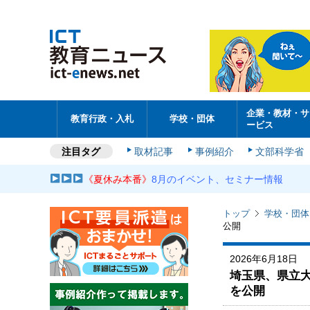
企業・教材・サ
教育行政・入札
学校・団体
ービス
注目タグ
取材記事
事例紹介
文部科学省
《夏休み本番》
8月のイベント、セミナー情報
トップ
学校・団体
公開
2026年6月18日
埼玉県、県立
を公開