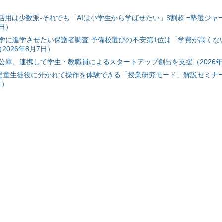
I活用は少数派-それでも「AIは小学生から学ばせたい」8割超 =塾選ジャ
7日）
学に進学させたい保護者調査 予備校選びの不安第1位は「学費が高くな
2026年8月7日）
公庫、連携して学生・教職員によるスタートアップ創出を支援（2026年
と児童生徒役に分かれて操作を体験できる「授業研究モード」解説セミナー
日）