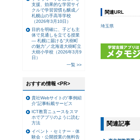
支援、効果的な学習サイ
クルで学習習慣も醸成／
関連URL
札幌山の手高等学校
（2026年3月10日）
埼玉県
目的を明確に、子ども主
体で見通しを立てる授業
— 札幌に届ける“大樹町
の魅力”／北海道大樹町立
大樹小学校（2026年3月9
日）
一覧 >>
おすすめ情報 <PR>
貴社Webサイトの“事例紹
介”記事転載サービス
ICT教育ニュースをスマ
ホでアプリのように読む
関連記事
方法
イベント・セミナー・体
験会・公開授業の無料告