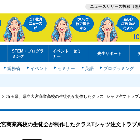
ニュースリリース投稿（無
STEM・プログラ
イベント・セミ
先生サポート
ミング
ナー
総務省
イベント
セミナー
英語
プログラミング
埼玉県、県立大宮商業高校の生徒会が制作したクラスTシャツ注文トラブ
大宮商業高校の生徒会が制作したクラスTシャツ注文トラブ