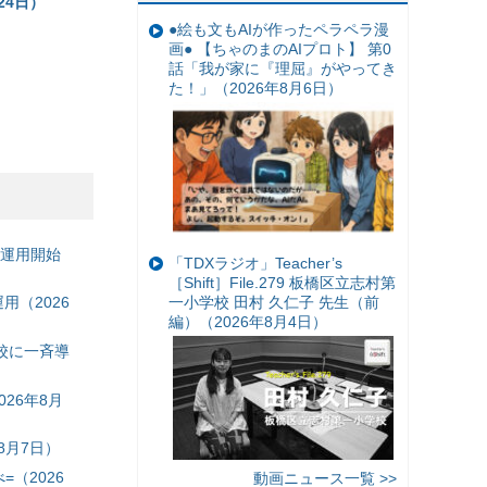
24日）
●絵も文もAIが作ったペラペラ漫
画● 【ちゃのまのAIプロト】 第0
話「我が家に『理屈』がやってき
た！」（2026年8月6日）
の運用開始
「TDXラジオ」Teacher’s
［Shift］File.279 板橋区立志村第
一小学校 田村 久仁子 先生（前
（2026
編）（2026年8月4日）
校に一斉導
26年8月
8月7日）
（2026
動画ニュース一覧 >>