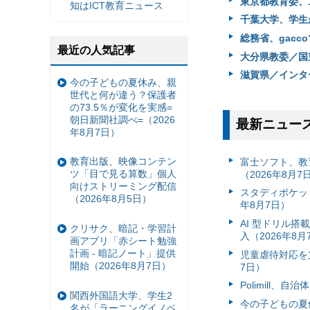
東京都教育委、
知はICT教育ニュース
千葉大学、学生
総務省、gacc
最近の人気記事
大分県教委／国東
滋賀県／インター
今の子どもの夏休み、親
世代と何が違う？保護者
の73.5％が変化を実感=
朝日新聞社調べ=（2026
最新ニュー
年8月7日）
教育出版、映像コンテン
富⼠ソフト、教
ツ「目で見る算数」個人
（2026年8月7
向けストリーミング配信
スタディポケッ
（2026年8月5日）
年8月7日）
AI 型ドリル
クリサク、暗記・学習計
入（2026年8月
画アプリ「赤シート勉強
計画 - 暗記ノート」提供
児童虐待対応を支
開始（2026年8月7日）
7日）
Polimill、
関西外国語大学、学生2
今の子どもの夏休
名が「ラーニングイノベ