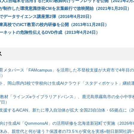
1人1台端末を活用するための教師向けリーフレットを公開（2021年2月
が制作した環境意識啓発CMを京葉銀行で放映開始（2021年1月20日）
oでデータサイエンス講座第2弾（2016年4月20日）
高校でのICT教育の校内研修を公開（2013年11月28日）
ネットの危険性伝えるDVD作成（2013年4月24日）
ス
育メタバース「FAMcampus」を活用した不登校支援が大府市で4年目
日）
ト、岡山県内3校で学校向け生成AIクラウド「スタディポケット」継続運用
搭載教材「ラインズeライブラリアドバンス」、鹿児島県霧島市の全小中学
7日）
援するAiCAN、新たに導入自治体が拡大 全国23自治体・65拠点に（20
自治体向け生成AI「QommonsAI」の活用研修を北海道新冠町で実施（2026年
み、親世代と何が違う？保護者の73.5％が変化を実感=朝日新聞社調べ=