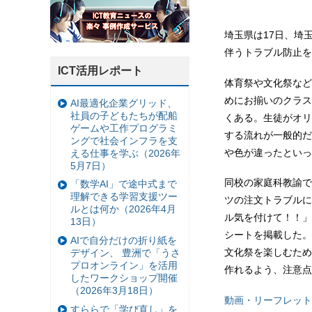
埼玉県は17日、埼
伴うトラブル防止を
ICT活用レポート
体育祭や文化祭など
めにお揃いのクラス
AI最適化企業グリッド、
社員の子どもたちが配船
くある。生徒がオリ
ゲームや工作プログラミ
する流れが一般的だ
ングで社会インフラを支
や色が違ったといっ
える仕事を学ぶ（2026年
5月7日）
同校の家庭科教諭で
「数学AI」で途中式まで
理解できる学習支援ツー
ツの注文トラブルに
ルとは何か（2026年4月
ル気を付けて！！」
13日）
シートを掲載した。
AIで自分だけの折り紙を
文化祭を楽しむため
デザイン、 豊洲で「うさ
プロオンライン」を活用
作れるよう、注意点
したワークショップ開催
（2026年3月18日）
動画・リーフレット
すららで「学び直し」を