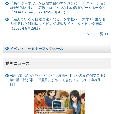
「あそぶ＋学ぶ」が反復学習のエンジンに ─ アニメーション
監督がAIと挑む、広告・ログインなしの教育ゲームポータル
「NOA Games」（2026年6月4日）
「遊んでいたら自然と速くなる」を学校へ ─ 大学1年生が個
人開発した対戦型タイピング練習サイト「タイピング無双」
（2026年5月29日）
ズームイン一覧 >>
イベント・セミナースケジュール
動画ニュース
●絵も文もAIが作ったペラペラ漫画● 【ちゃのまのAIプロト】
第0話「我が家に『理屈』がやってきた！」（2026年8月6
日）