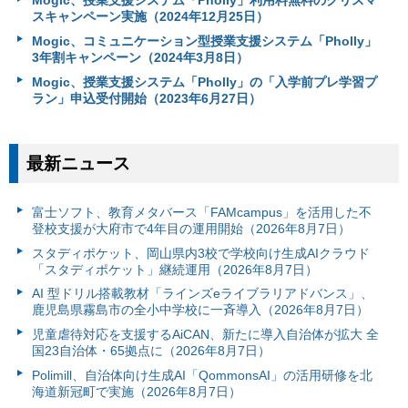
Mogic、授業支援システム「Pholly」利用料無料のクリスマ
スキャンペーン実施（2024年12月25日）
Mogic、コミュニケーション型授業支援システム「Pholly」
3年割キャンペーン（2024年3月8日）
Mogic、授業支援システム「Pholly」の「入学前プレ学習プ
ラン」申込受付開始（2023年6月27日）
最新ニュース
富⼠ソフト、教育メタバース「FAMcampus」を活用した不
登校支援が大府市で4年目の運用開始（2026年8月7日）
スタディポケット、岡山県内3校で学校向け生成AIクラウド
「スタディポケット」継続運用（2026年8月7日）
AI 型ドリル搭載教材「ラインズeライブラリアドバンス」、
鹿児島県霧島市の全小中学校に一斉導入（2026年8月7日）
児童虐待対応を支援するAiCAN、新たに導入自治体が拡大 全
国23自治体・65拠点に（2026年8月7日）
Polimill、自治体向け生成AI「QommonsAI」の活用研修を北
海道新冠町で実施（2026年8月7日）