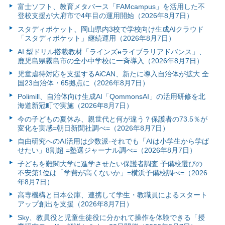
富⼠ソフト、教育メタバース「FAMcampus」を活用した不
登校支援が大府市で4年目の運用開始（2026年8月7日）
スタディポケット、岡山県内3校で学校向け生成AIクラウド
「スタディポケット」継続運用（2026年8月7日）
AI 型ドリル搭載教材「ラインズeライブラリアドバンス」、
鹿児島県霧島市の全小中学校に一斉導入（2026年8月7日）
児童虐待対応を支援するAiCAN、新たに導入自治体が拡大 全
国23自治体・65拠点に（2026年8月7日）
Polimill、自治体向け生成AI「QommonsAI」の活用研修を北
海道新冠町で実施（2026年8月7日）
今の子どもの夏休み、親世代と何が違う？保護者の73.5％が
変化を実感=朝日新聞社調べ=（2026年8月7日）
自由研究へのAI活用は少数派-それでも「AIは小学生から学ば
せたい」8割超 =塾選ジャーナル調べ=（2026年8月7日）
子どもを難関大学に進学させたい保護者調査 予備校選びの
不安第1位は「学費が高くないか」=横浜予備校調べ=（2026
年8月7日）
高専機構と日本公庫、連携して学生・教職員によるスタート
アップ創出を支援（2026年8月7日）
Sky、教員役と児童生徒役に分かれて操作を体験できる「授