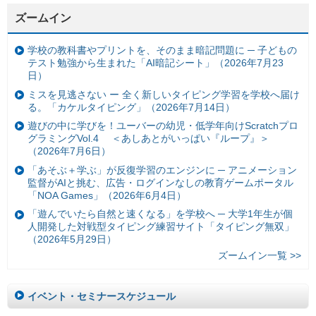
ズームイン
学校の教科書やプリントを、そのまま暗記問題に ─ 子どもの
テスト勉強から生まれた「AI暗記シート」（2026年7月23
日）
ミスを見逃さない ー 全く新しいタイピング学習を学校へ届け
る。「カケルタイピング」（2026年7月14日）
遊びの中に学びを！ユーバーの幼児・低学年向けScratchプロ
グラミングVol.4 ＜あしあとがいっぱい『ループ』＞
（2026年7月6日）
「あそぶ＋学ぶ」が反復学習のエンジンに ─ アニメーション
監督がAIと挑む、広告・ログインなしの教育ゲームポータル
「NOA Games」（2026年6月4日）
「遊んでいたら自然と速くなる」を学校へ ─ 大学1年生が個
人開発した対戦型タイピング練習サイト「タイピング無双」
（2026年5月29日）
ズームイン一覧 >>
イベント・セミナースケジュール