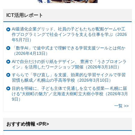
ICT活用レポート
AI最適化企業グリッド、社員の子どもたちが配船ゲームや工
作プログラミングで社会インフラを支える仕事を学ぶ（2026
年5月7日）
「数学AI」で途中式まで理解できる学習支援ツールとは何か
（2026年4月13日）
AIで自分だけの折り紙をデザイン、 豊洲で「うさプロオンラ
イン」を活用したワークショップ開催（2026年3月18日）
すららで「学び直し」を支援、効果的な学習サイクルで学習
習慣も醸成／札幌山の手高等学校（2026年3月10日）
目的を明確に、子ども主体で見通しを立てる授業— 札幌に届
ける“大樹町の魅力”／北海道大樹町立大樹小学校（2026年3月
9日）
一覧 >>
おすすめ情報 <PR>