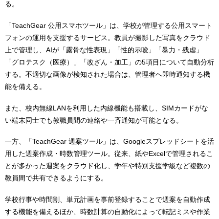
る。
「TeachGear 公用スマホツール」は、学校が管理する公用スマート
フォンの運用を支援するサービス。教員が撮影した写真をクラウド
上で管理し、AIが「露骨な性表現」「性的示唆」「暴力・残虐」
「グロテスク（医療）」「改ざん・加工」の5項目について自動分析
する。不適切な画像が検知された場合は、管理者へ即時通知する機
能を備える。
また、校内無線LANを利用した内線機能も搭載し、SIMカードがな
い端末同士でも教職員間の連絡や一斉通知が可能となる。
一方、「TeachGear 週案ツール」は、Googleスプレッドシートを活
用した週案作成・時数管理ツール。従来、紙やExcelで管理されるこ
とが多かった週案をクラウド化し、学年や特別支援学級など複数の
教員間で共有できるようにする。
学校行事や時間割、単元計画を事前登録することで週案を自動作成
する機能を備えるほか、時数計算の自動化によって転記ミスや作業