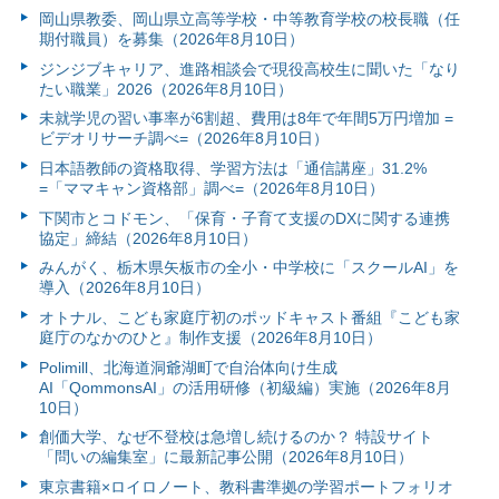
岡山県教委、岡山県立高等学校・中等教育学校の校長職（任
期付職員）を募集（2026年8月10日）
ジンジブキャリア、進路相談会で現役高校生に聞いた「なり
たい職業」2026（2026年8月10日）
未就学児の習い事率が6割超、費用は8年で年間5万円増加 =
ビデオリサーチ調べ=（2026年8月10日）
日本語教師の資格取得、学習方法は「通信講座」31.2%
=「ママキャン資格部」調べ=（2026年8月10日）
下関市とコドモン、「保育・子育て支援のDXに関する連携
協定」締結（2026年8月10日）
みんがく、栃木県矢板市の全小・中学校に「スクールAI」を
導入（2026年8月10日）
オトナル、こども家庭庁初のポッドキャスト番組『こども家
庭庁のなかのひと』制作支援（2026年8月10日）
Polimill、北海道洞爺湖町で自治体向け生成
AI「QommonsAI」の活用研修（初級編）実施（2026年8月
10日）
創価大学、なぜ不登校は急増し続けるのか？ 特設サイト
「問いの編集室」に最新記事公開（2026年8月10日）
東京書籍×ロイロノート、教科書準拠の学習ポートフォリオ