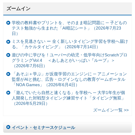
ズームイン
学校の教科書やプリントを、そのまま暗記問題に ─ 子どもの
テスト勉強から生まれた「AI暗記シート」（2026年7月23
日）
ミスを見逃さない ー 全く新しいタイピング学習を学校へ届け
る。「カケルタイピング」（2026年7月14日）
遊びの中に学びを！ユーバーの幼児・低学年向けScratchプロ
グラミングVol.4 ＜あしあとがいっぱい『ループ』＞
（2026年7月6日）
「あそぶ＋学ぶ」が反復学習のエンジンに ─ アニメーション
監督がAIと挑む、広告・ログインなしの教育ゲームポータル
「NOA Games」（2026年6月4日）
「遊んでいたら自然と速くなる」を学校へ ─ 大学1年生が個
人開発した対戦型タイピング練習サイト「タイピング無双」
（2026年5月29日）
ズームイン一覧 >>
イベント・セミナースケジュール