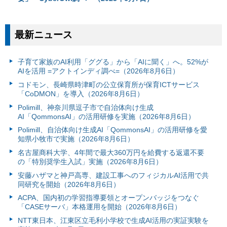
最新ニュース
子育て家族のAI利用「ググる」から「AIに聞く」へ。52%が
AIを活用 =アクトインディ調べ=（2026年8月6日）
コドモン、長崎県時津町の公立保育所が保育ICTサービス
「CoDMON」を導入（2026年8月6日）
Polimill、神奈川県逗子市で自治体向け生成
AI「QommonsAI」の活用研修を実施（2026年8月6日）
Polimill、自治体向け生成AI「QommonsAI」の活用研修を愛
知県小牧市で実施（2026年8月6日）
名古屋商科大学、4年間で最大360万円を給費する返還不要
の「特別奨学生入試」実施（2026年8月6日）
安藤ハザマと神戸高専、建設工事へのフィジカルAI活用で共
同研究を開始（2026年8月6日）
ACPA、国内初の学習指導要領とオープンバッジをつなぐ
「CASEサーバ」本格運用を開始（2026年8月6日）
NTT東日本、江東区立毛利小学校で生成AI活用の実証実験を