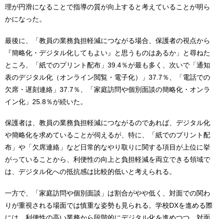
理が円滑になることで指導の質が向上すると考えていることが明ら
かになった。
最後に、「教員の業務負担軽減につながる場合、保護者の視点から
『簡略化・デジタル化してもよい』と思うものはあるか」と尋ねた
ところ、「紙でのプリント配布」39.4％が最も多く、次いで「通知
表のデジタル化（オンライン閲覧・電子化）」37.7％、「電話での
欠席・遅刻連絡」37.7％、「家庭訪問や個別面談の簡略化・オンラ
イン化」25.8％が続いた。
保護者は、教員の業務負担軽減につながるのであれば、デジタル化
や簡略化を求めていることが伺えるが、特に、「紙でのプリント配
布」や「欠席連絡」など日常的なやり取りに関する項目が上位に挙
がっていることから、利便性の向上と負担軽減を両立できる領域で
は、デジタル化への抵抗感は比較的低いと考えられる。
一方で、「家庭訪問や個別面談」は割合がやや低く、対面での関わ
りが重視される場面では慎重な姿勢も見られる。学校DXを進める際
には、利便性の高い業務から段階的にデジタル化を進めつつ、対面