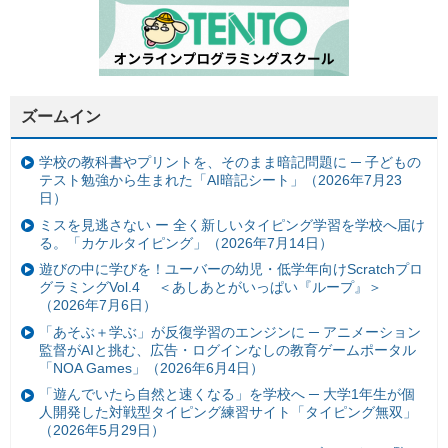
ズームイン
学校の教科書やプリントを、そのまま暗記問題に ─ 子どもの
テスト勉強から生まれた「AI暗記シート」（2026年7月23
日）
ミスを見逃さない ー 全く新しいタイピング学習を学校へ届け
る。「カケルタイピング」（2026年7月14日）
遊びの中に学びを！ユーバーの幼児・低学年向けScratchプロ
グラミングVol.4 ＜あしあとがいっぱい『ループ』＞
（2026年7月6日）
「あそぶ＋学ぶ」が反復学習のエンジンに ─ アニメーション
監督がAIと挑む、広告・ログインなしの教育ゲームポータル
「NOA Games」（2026年6月4日）
「遊んでいたら自然と速くなる」を学校へ ─ 大学1年生が個
人開発した対戦型タイピング練習サイト「タイピング無双」
（2026年5月29日）