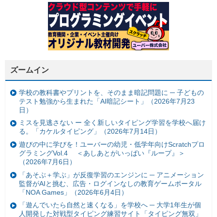
ズームイン
学校の教科書やプリントを、そのまま暗記問題に ─ 子どもの
テスト勉強から生まれた「AI暗記シート」（2026年7月23
日）
ミスを見逃さない ー 全く新しいタイピング学習を学校へ届け
る。「カケルタイピング」（2026年7月14日）
遊びの中に学びを！ユーバーの幼児・低学年向けScratchプロ
グラミングVol.4 ＜あしあとがいっぱい『ループ』＞
（2026年7月6日）
「あそぶ＋学ぶ」が反復学習のエンジンに ─ アニメーション
監督がAIと挑む、広告・ログインなしの教育ゲームポータル
「NOA Games」（2026年6月4日）
「遊んでいたら自然と速くなる」を学校へ ─ 大学1年生が個
人開発した対戦型タイピング練習サイト「タイピング無双」