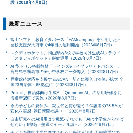
設（2019年4月9日）
最新ニュース
富⼠ソフト、教育メタバース「FAMcampus」を活用した不
登校支援が大府市で4年目の運用開始（2026年8月7日）
スタディポケット、岡山県内3校で学校向け生成AIクラウド
「スタディポケット」継続運用（2026年8月7日）
AI 型ドリル搭載教材「ラインズeライブラリアドバンス」、
鹿児島県霧島市の全小中学校に一斉導入（2026年8月7日）
児童虐待対応を支援するAiCAN、新たに導入自治体が拡大 全
国23自治体・65拠点に（2026年8月7日）
Polimill、自治体向け生成AI「QommonsAI」の活用研修を北
海道新冠町で実施（2026年8月7日）
今の子どもの夏休み、親世代と何が違う？保護者の73.5％が
変化を実感=朝日新聞社調べ=（2026年8月7日）
自由研究へのAI活用は少数派-それでも「AIは小学生から学ば
せたい」8割超 =塾選ジャーナル調べ=（2026年8月7日）
子どもを難関大学に進学させたい保護者調査 予備校選びの