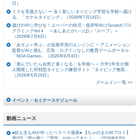
日）
ミスを見逃さない ー 全く新しいタイピング学習を学校へ届け
る。「カケルタイピング」（2026年7月14日）
遊びの中に学びを！ユーバーの幼児・低学年向けScratchプロ
グラミングVol.4 ＜あしあとがいっぱい『ループ』＞
（2026年7月6日）
「あそぶ＋学ぶ」が反復学習のエンジンに ─ アニメーション
監督がAIと挑む、広告・ログインなしの教育ゲームポータル
「NOA Games」（2026年6月4日）
「遊んでいたら自然と速くなる」を学校へ ─ 大学1年生が個
人開発した対戦型タイピング練習サイト「タイピング無双」
（2026年5月29日）
ズームイン一覧 >>
イベント・セミナースケジュール
動画ニュース
●絵も文もAIが作ったペラペラ漫画● 【ちゃのまのAIプロト】
第0話「我が家に『理屈』がやってきた！」（2026年8月6