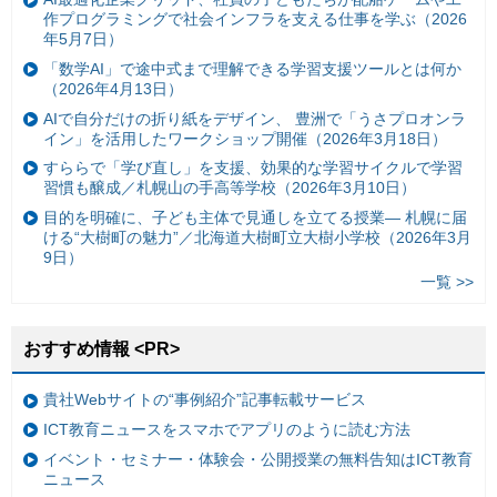
作プログラミングで社会インフラを支える仕事を学ぶ（2026
年5月7日）
「数学AI」で途中式まで理解できる学習支援ツールとは何か
（2026年4月13日）
AIで自分だけの折り紙をデザイン、 豊洲で「うさプロオンラ
イン」を活用したワークショップ開催（2026年3月18日）
すららで「学び直し」を支援、効果的な学習サイクルで学習
習慣も醸成／札幌山の手高等学校（2026年3月10日）
目的を明確に、子ども主体で見通しを立てる授業— 札幌に届
ける“大樹町の魅力”／北海道大樹町立大樹小学校（2026年3月
9日）
一覧 >>
おすすめ情報 <PR>
貴社Webサイトの“事例紹介”記事転載サービス
ICT教育ニュースをスマホでアプリのように読む方法
イベント・セミナー・体験会・公開授業の無料告知はICT教育
ニュース