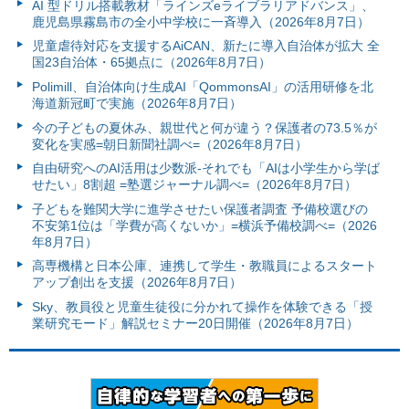
AI 型ドリル搭載教材「ラインズeライブラリアドバンス」、
鹿児島県霧島市の全小中学校に一斉導入（2026年8月7日）
児童虐待対応を支援するAiCAN、新たに導入自治体が拡大 全
国23自治体・65拠点に（2026年8月7日）
Polimill、自治体向け生成AI「QommonsAI」の活用研修を北
海道新冠町で実施（2026年8月7日）
今の子どもの夏休み、親世代と何が違う？保護者の73.5％が
変化を実感=朝日新聞社調べ=（2026年8月7日）
自由研究へのAI活用は少数派-それでも「AIは小学生から学ば
せたい」8割超 =塾選ジャーナル調べ=（2026年8月7日）
子どもを難関大学に進学させたい保護者調査 予備校選びの
不安第1位は「学費が高くないか」=横浜予備校調べ=（2026
年8月7日）
高専機構と日本公庫、連携して学生・教職員によるスタート
アップ創出を支援（2026年8月7日）
Sky、教員役と児童生徒役に分かれて操作を体験できる「授
業研究モード」解説セミナー20日開催（2026年8月7日）