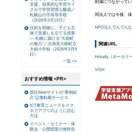
削減につながってい
支援、効果的な学習サイ
クルで学習習慣も醸成／
同法人では今後、保
札幌山の手高等学校
（2026年3月10日）
NPO法人でんでん
目的を明確に、子ども主
体で見通しを立てる授業
— 札幌に届ける“大樹町
関連URL
の魅力”／北海道大樹町立
大樹小学校（2026年3月9
日）
Hokally（ホーカリ
一覧 >>
VISH
おすすめ情報 <PR>
貴社Webサイトの“事例紹
介”記事転載サービス
ICT教育ニュースをスマ
ホでアプリのように読む
方法
イベント・セミナー・体
験会・公開授業の無料告