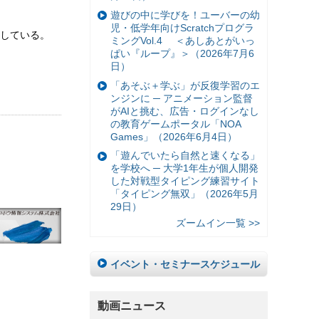
遊びの中に学びを！ユーバーの幼
児・低学年向けScratchプログラ
している。
ミングVol.4 ＜あしあとがいっ
ぱい『ループ』＞（2026年7月6
日）
「あそぶ＋学ぶ」が反復学習のエ
ンジンに ─ アニメーション監督
がAIと挑む、広告・ログインなし
の教育ゲームポータル「NOA
Games」（2026年6月4日）
「遊んでいたら自然と速くなる」
を学校へ ─ 大学1年生が個人開発
した対戦型タイピング練習サイト
「タイピング無双」（2026年5月
29日）
ズームイン一覧 >>
イベント・セミナースケジュール
動画ニュース