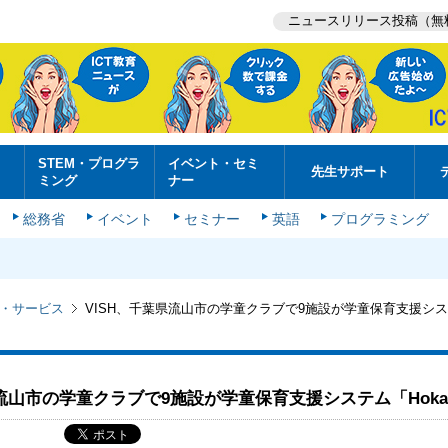
ニュースリリース投稿（無
STEM・プログラ
イベント・セミ
先生サポート
ミング
ナー
総務省
イベント
セミナー
英語
プログラミング
・サービス
VISH、千葉県流山市の学童クラブで9施設が学童保育支援シ
県流山市の学童クラブで9施設が学童保育支援システム「Hokal