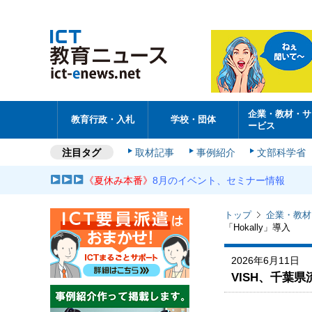
企業・教材・サ
教育行政・入札
学校・団体
ービス
注目タグ
取材記事
事例紹介
文部科学省
《夏休み本番》
8月のイベント、セミナー情報
トップ
企業・教材
「Hokally」導入
2026年6月11日
VISH、千葉