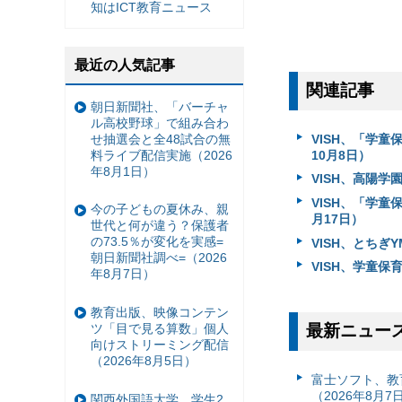
知はICT教育ニュース
最近の人気記事
関連記事
朝日新聞社、「バーチャ
ル高校野球」で組み合わ
VISH、「学童
せ抽選会と全48試合の無
10月8日）
料ライブ配信実施（2026
年8月1日）
VISH、高陽学
VISH、「学
今の子どもの夏休み、親
月17日）
世代と何が違う？保護者
の73.5％が変化を実感=
VISH、とちぎ
朝日新聞社調べ=（2026
VISH、学童保
年8月7日）
教育出版、映像コンテン
ツ「目で見る算数」個人
最新ニュー
向けストリーミング配信
（2026年8月5日）
富⼠ソフト、教
（2026年8月7
関西外国語大学、学生2