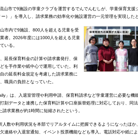
葉県流山市で9施設の学童クラブを運営するでんでんむしが、学童保育支援
ホーカリー）」を導入し、請求業務の効率化や施設運営の一元管理を実現した
山市内で9施設、800人を超える児童を受
者。2026年度には1000人を超える児童
ている。
、延長保育料金の計算や請求書発行、保
どを手作業や紙中心で運用していた。利
自の延長料金規定を考慮した請求業務に
、職員の負担となっていた。
kally」は、入退室管理や利用申請、保育料請求など学童運営に必要な機
打刻データと連携した保育料計算や口座振替処理に対応しており、同法
た請求業務が約1時間に短縮されたという。
所人数や利用状況を本部でリアルタイムに把握できるようになったほか
欠連絡や入退室通知、イベント投票機能なども導入。電話対応や紙によ