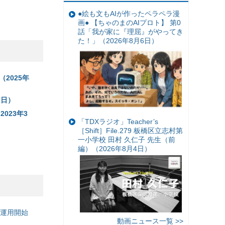
●絵も文もAIが作ったペラペラ漫
画● 【ちゃのまのAIプロト】 第0
話「我が家に『理屈』がやってき
た！」（2026年8月6日）
2025年
7日）
023年3
「TDXラジオ」Teacher’s
［Shift］File.279 板橋区立志村第
一小学校 田村 久仁子 先生（前
編）（2026年8月4日）
の運用開始
動画ニュース一覧 >>