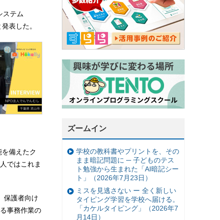
システム
と発表した。
ズームイン
学校の教科書やプリントを、その
能を備えたク
まま暗記問題に ─ 子どものテス
人ではこれま
ト勉強から生まれた「AI暗記シー
ト」（2026年7月23日）
ミスを見逃さない ー 全く新しい
、保護者向け
タイピング学習を学校へ届ける。
「カケルタイピング」（2026年7
る事務作業の
月14日）