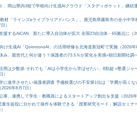
ト、岡山県内3校で学校向け生成AIクラウド「スタディポケット」継続運用
搭載教材「ラインズeライブラリアドバンス」、鹿児島県霧島市の全小中学
7日）
援するAiCAN、新たに導入自治体が拡大 全国23自治体・65拠点に（20
自治体向け生成AI「QommonsAI」の活用研修を北海道新冠町で実施（2026年
み、親世代と何が違う？保護者の73.5％が変化を実感=朝日新聞社調べ=
I活用は少数派-それでも「AIは小学生から学ばせたい」8割超 =塾選ジャ
7日）
学に進学させたい保護者調査 予備校選びの不安第1位は「学費が高くな
2026年8月7日）
公庫、連携して学生・教職員によるスタートアップ創出を支援（2026年
と児童生徒役に分かれて操作を体験できる「授業研究モード」解説セミナー
日）