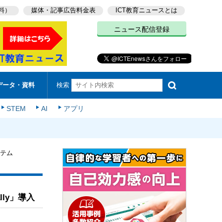
料）
媒体・記事広告料金表
ICT教育ニュースとは
ニュース配信登録
検索
データ・資料
STEM
AI
アプリ
ステム
ly」導入