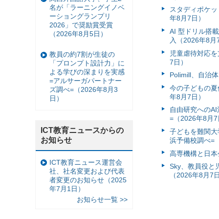
名が「ラーニングイノベ
スタディポケッ
ーショングランプリ
年8月7日）
2026」で奨励賞受賞
AI 型ドリル
（2026年8月5日）
入（2026年8月
児童虐待対応を支
教員の約7割が生徒の
7日）
「プロンプト設計力」に
よる学びの深まりを実感
Polimill、
=アルサーガパートナー
今の子どもの夏休
ズ調べ=（2026年8月3
年8月7日）
日）
自由研究へのA
=（2026年8月
ICT教育ニュースからの
子どもを難関大
お知らせ
浜予備校調べ=（
高専機構と日本
ICT教育ニュース運営会
Sky、教員役
社、社名変更および代表
（2026年8月7
者変更のお知らせ（2025
年7月1日）
お知らせ一覧 >>