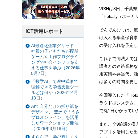
VISHは8日、千
「Hokally（
でんでんむしは、流
ICT活用レポート
け入れる学童保育事業
の受け入れを予定し
AI最適化企業グリッド、
社員の子どもたちが配船
ゲームや工作プログラミ
これまで同法人では
ングで社会インフラを支
護者との連絡業務な
える仕事を学ぶ（2026年
5月7日）
用実績や弁当代、独
「数学AI」で途中式まで
は多くの時間を要し
理解できる学習支援ツー
ルとは何か（2026年4月
今回導入した「Ho
13日）
ラウド型システム。
AIで自分だけの折り紙を
で丸1日かかってい
デザイン、 豊洲で「うさ
プロオンライン」を活用
したワークショップ開催
また、全9施設の登
（2026年3月18日）
アプリを活用した出
すららで「学び直し」を