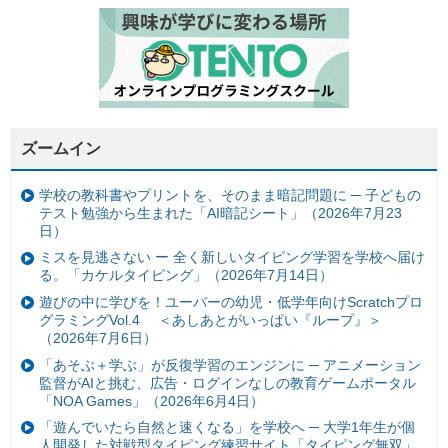
ズームイン
学校の教科書やプリントを、そのまま暗記問題に ─ 子どもの
テスト勉強から生まれた「AI暗記シート」（2026年7月23
日）
ミスを見逃さない ー 全く新しいタイピング学習を学校へ届け
る。「カケルタイピング」（2026年7月14日）
遊びの中に学びを！ユーバーの幼児・低学年向けScratchプロ
グラミングVol.4 ＜あしあとがいっぱい『ループ』＞
（2026年7月6日）
「あそぶ＋学ぶ」が反復学習のエンジンに ─ アニメーション
監督がAIと挑む、広告・ログインなしの教育ゲームポータル
「NOA Games」（2026年6月4日）
「遊んでいたら自然と速くなる」を学校へ ─ 大学1年生が個
人開発した対戦型タイピング練習サイト「タイピング無双」