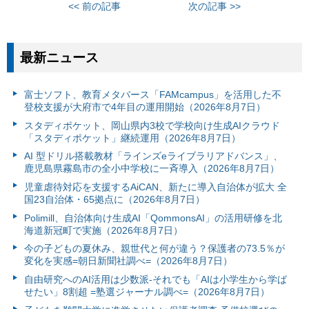
<< 前の記事
次の記事 >>
最新ニュース
富⼠ソフト、教育メタバース「FAMcampus」を活用した不
登校支援が大府市で4年目の運用開始（2026年8月7日）
スタディポケット、岡山県内3校で学校向け生成AIクラウド
「スタディポケット」継続運用（2026年8月7日）
AI 型ドリル搭載教材「ラインズeライブラリアドバンス」、
鹿児島県霧島市の全小中学校に一斉導入（2026年8月7日）
児童虐待対応を支援するAiCAN、新たに導入自治体が拡大 全
国23自治体・65拠点に（2026年8月7日）
Polimill、自治体向け生成AI「QommonsAI」の活用研修を北
海道新冠町で実施（2026年8月7日）
今の子どもの夏休み、親世代と何が違う？保護者の73.5％が
変化を実感=朝日新聞社調べ=（2026年8月7日）
自由研究へのAI活用は少数派-それでも「AIは小学生から学ば
せたい」8割超 =塾選ジャーナル調べ=（2026年8月7日）