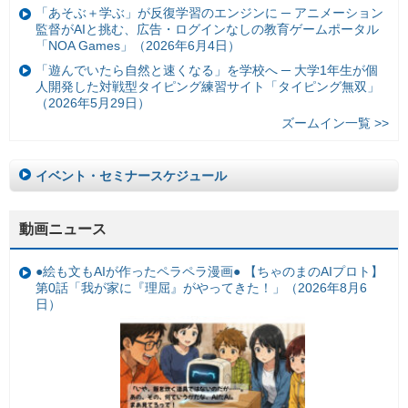
「あそぶ＋学ぶ」が反復学習のエンジンに ─ アニメーション
監督がAIと挑む、広告・ログインなしの教育ゲームポータル
「NOA Games」（2026年6月4日）
「遊んでいたら自然と速くなる」を学校へ ─ 大学1年生が個
人開発した対戦型タイピング練習サイト「タイピング無双」
（2026年5月29日）
ズームイン一覧 >>
イベント・セミナースケジュール
動画ニュース
●絵も文もAIが作ったペラペラ漫画● 【ちゃのまのAIプロト】
第0話「我が家に『理屈』がやってきた！」（2026年8月6
日）