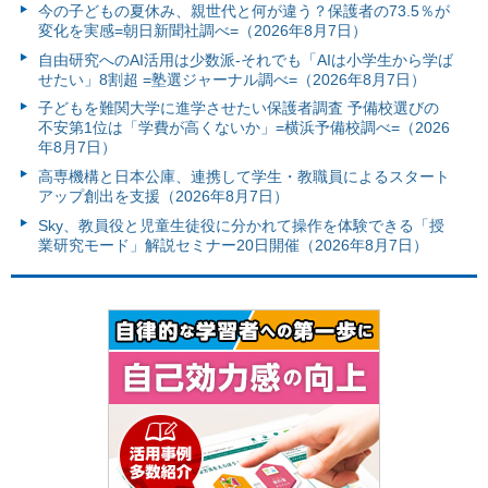
今の子どもの夏休み、親世代と何が違う？保護者の73.5％が
変化を実感=朝日新聞社調べ=（2026年8月7日）
自由研究へのAI活用は少数派-それでも「AIは小学生から学ば
せたい」8割超 =塾選ジャーナル調べ=（2026年8月7日）
子どもを難関大学に進学させたい保護者調査 予備校選びの
不安第1位は「学費が高くないか」=横浜予備校調べ=（2026
年8月7日）
高専機構と日本公庫、連携して学生・教職員によるスタート
アップ創出を支援（2026年8月7日）
Sky、教員役と児童生徒役に分かれて操作を体験できる「授
業研究モード」解説セミナー20日開催（2026年8月7日）