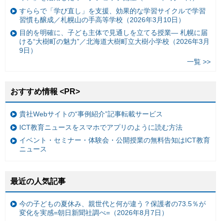
すららで「学び直し」を支援、効果的な学習サイクルで学習
習慣も醸成／札幌山の手高等学校（2026年3月10日）
目的を明確に、子ども主体で見通しを立てる授業— 札幌に届
ける“大樹町の魅力”／北海道大樹町立大樹小学校（2026年3月
9日）
一覧 >>
おすすめ情報 <PR>
貴社Webサイトの“事例紹介”記事転載サービス
ICT教育ニュースをスマホでアプリのように読む方法
イベント・セミナー・体験会・公開授業の無料告知はICT教育
ニュース
最近の人気記事
今の子どもの夏休み、親世代と何が違う？保護者の73.5％が
変化を実感=朝日新聞社調べ=（2026年8月7日）