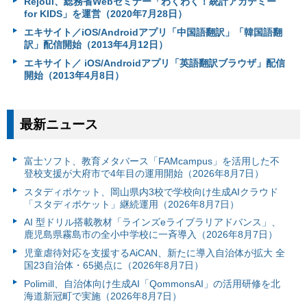
Rejoui、総務省Webセミナー「わくわく！統計アカデミー
for KIDS」を運営（2020年7月28日）
エキサイト／iOS/Androidアプリ「中国語翻訳」「韓国語翻
訳」配信開始（2013年4月12日）
エキサイト／ iOS/Androidアプリ「英語翻訳ブラウザ」配信
開始（2013年4月8日）
最新ニュース
富⼠ソフト、教育メタバース「FAMcampus」を活用した不
登校支援が大府市で4年目の運用開始（2026年8月7日）
スタディポケット、岡山県内3校で学校向け生成AIクラウド
「スタディポケット」継続運用（2026年8月7日）
AI 型ドリル搭載教材「ラインズeライブラリアドバンス」、
鹿児島県霧島市の全小中学校に一斉導入（2026年8月7日）
児童虐待対応を支援するAiCAN、新たに導入自治体が拡大 全
国23自治体・65拠点に（2026年8月7日）
Polimill、自治体向け生成AI「QommonsAI」の活用研修を北
海道新冠町で実施（2026年8月7日）