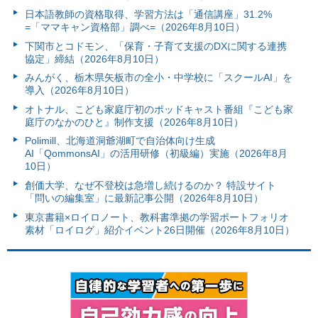
日本語教師の資格取得、学習方法は「通信講座」31.2%
=「ママキャン資格部」調べ=（2026年8月10日）
下関市とコドモン、「保育・子育て支援のDXに関する連携
協定」締結（2026年8月10日）
みんがく、栃木県矢板市の全小・中学校に「スクールAI」を
導入（2026年8月10日）
オトナル、こども家庭庁初のポッドキャスト番組『こども家
庭庁のなかのひと』制作支援（2026年8月10日）
Polimill、北海道洞爺湖町で自治体向け生成
AI「QommonsAI」の活用研修（初級編）実施（2026年8月
10日）
創価大学、なぜ不登校は急増し続けるのか？ 特設サイト
「問いの編集室」に最新記事公開（2026年8月10日）
東京書籍×ロイロノート、教科書準拠の学習ポートフォリオ
素材「ロイログ」紹介イベント26日開催（2026年8月10日）