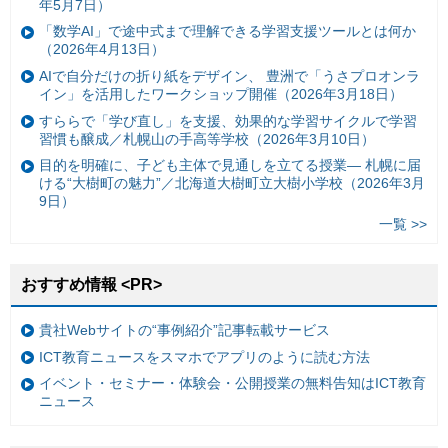
年5月7日）
「数学AI」で途中式まで理解できる学習支援ツールとは何か
（2026年4月13日）
AIで自分だけの折り紙をデザイン、 豊洲で「うさプロオンラ
イン」を活用したワークショップ開催（2026年3月18日）
すららで「学び直し」を支援、効果的な学習サイクルで学習
習慣も醸成／札幌山の手高等学校（2026年3月10日）
目的を明確に、子ども主体で見通しを立てる授業— 札幌に届
ける“大樹町の魅力”／北海道大樹町立大樹小学校（2026年3月
9日）
一覧 >>
おすすめ情報 <PR>
貴社Webサイトの“事例紹介”記事転載サービス
ICT教育ニュースをスマホでアプリのように読む方法
イベント・セミナー・体験会・公開授業の無料告知はICT教育
ニュース