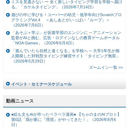
ミスを見逃さない ー 全く新しいタイピング学習を学校へ届け
る。「カケルタイピング」（2026年7月14日）
遊びの中に学びを！ユーバーの幼児・低学年向けScratchプロ
グラミングVol.4 ＜あしあとがいっぱい『ループ』＞
（2026年7月6日）
「あそぶ＋学ぶ」が反復学習のエンジンに ─ アニメーション
監督がAIと挑む、広告・ログインなしの教育ゲームポータル
「NOA Games」（2026年6月4日）
「遊んでいたら自然と速くなる」を学校へ ─ 大学1年生が個
人開発した対戦型タイピング練習サイト「タイピング無双」
（2026年5月29日）
ズームイン一覧 >>
イベント・セミナースケジュール
動画ニュース
●絵も文もAIが作ったペラペラ漫画● 【ちゃのまのAIプロト】
第0話「我が家に『理屈』がやってきた！」（2026年8月6
日）