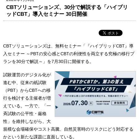
CBTソリューションズ、30分で解説する「ハイブリ
ッドCBT」導入セミナー 30日開催
CBTソリューションズは、無料セミナー「『ハイブリッドCBT』導
入セミナー ～PBTの安心感とCBTの利便性を両立する究極の移行プ
ランを30分で解説～」を7月30日に開催する。
試験運営のデジタル化が
進む中、従来の紙試験
（PBT）からCBTへの移
行を検討する主催者が増
えている。一方で、「一
斉試験の公平性・厳格
性」を維持しながら、大
規模な会場確保やコスト高騰、自然災害時のリスクにどう対応する
かという新たな課題に直面している。